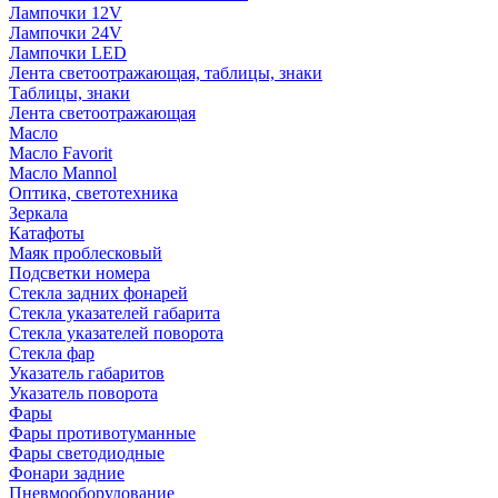
Лампочки 12V
Лампочки 24V
Лампочки LED
Лента светоотражающая, таблицы, знаки
Таблицы, знаки
Лента светоотражающая
Масло
Масло Favorit
Масло Mannol
Оптика, светотехника
Зеркала
Катафоты
Маяк проблесковый
Подсветки номера
Стекла задних фонарей
Стекла указателей габарита
Стекла указателей поворота
Стекла фар
Указатель габаритов
Указатель поворота
Фары
Фары противотуманные
Фары светодиодные
Фонари задние
Пневмооборудование