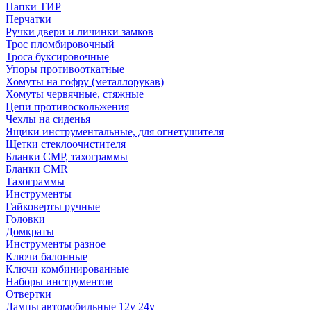
Папки ТИР
Перчатки
Ручки двери и личинки замков
Трос пломбировочный
Троса буксировочные
Упоры противооткатные
Хомуты на гофру (металлорукав)
Хомуты червячные, стяжные
Цепи противоскольжения
Чехлы на сиденья
Ящики инструментальные, для огнетушителя
Щетки стеклоочистителя
Бланки СМР, тахограммы
Бланки CMR
Тахограммы
Инструменты
Гайковерты ручные
Головки
Домкраты
Инструменты разное
Ключи балонные
Ключи комбинированные
Наборы инструментов
Отвертки
Лампы автомобильные 12v 24v