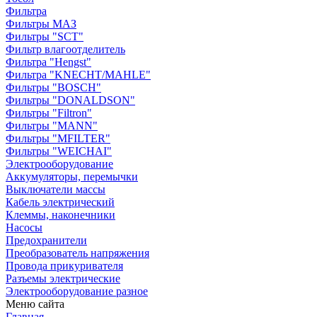
Фильтра
Фильтры МАЗ
Фильтры "SCT"
Фильтр влагоотделитель
Фильтра "Hengst"
Фильтра "KNECHT/MAHLE"
Фильтры "BOSCH"
Фильтры "DONALDSON"
Фильтры "Filtron"
Фильтры "MANN"
Фильтры "MFILTER"
Фильтры "WEICHAI"
Электрооборудование
Аккумуляторы, перемычки
Выключатели массы
Кабель электрический
Клеммы, наконечники
Насосы
Предохранители
Преобразователь напряжения
Провода прикуривателя
Разъемы электрические
Электрооборудование разное
Меню сайта
Главная