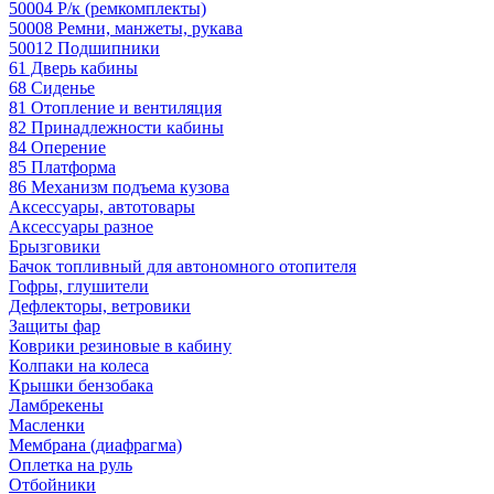
50004 Р/к (ремкомплекты)
50008 Ремни, манжеты, рукава
50012 Подшипники
61 Дверь кабины
68 Сиденье
81 Отопление и вентиляция
82 Принадлежности кабины
84 Оперение
85 Платформа
86 Механизм подъема кузова
Аксессуары, автотовары
Аксессуары разное
Брызговики
Бачок топливный для автономного отопителя
Гофры, глушители
Дефлекторы, ветровики
Защиты фар
Коврики резиновые в кабину
Колпаки на колеса
Крышки бензобака
Ламбрекены
Масленки
Мембрана (диафрагма)
Оплетка на руль
Отбойники