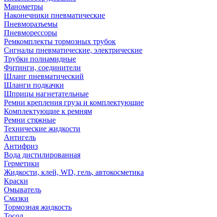
Манометры
Наконечники пневматические
Пневморазъемы
Пневморессоры
Ремкомплекты тормозных трубок
Сигналы пневматические, электрические
Трубки полиамидные
Фитинги, соединители
Шланг пневматический
Шланги подкачки
Шприцы нагнетательные
Ремни крепления груза и комплектующие
Комплектующие к ремням
Ремни стяжные
Технические жидкости
Антигель
Антифриз
Вода дистилированная
Герметики
Жидкости, клей, WD, гель, автокосметика
Краски
Омыватель
Смазки
Тормозная жидкость
Тосол