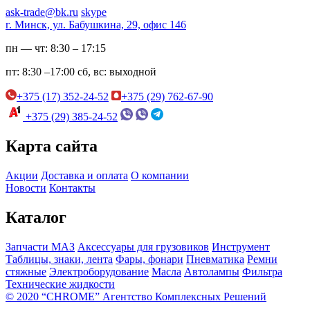
ask-trade@bk.ru
skype
г. Минск, ул. Бабушкина, 29, офис 146
пн — чт:
8:30 – 17:15
пт:
8:30 –17:00
сб, вс:
выходной
+375 (17) 352-24-52
+375 (29) 762-67-90
+375 (29) 385-24-52
Карта сайта
Акции
Доставка и оплата
О компании
Новости
Контакты
Каталог
Запчасти МАЗ
Аксессуары для грузовиков
Инструмент
Таблицы, знаки, лента
Фары, фонари
Пневматика
Ремни
стяжные
Электроборудование
Масла
Автолампы
Фильтра
Технические жидкости
© 2020 “CHROME” Агентство Комплексных Решений