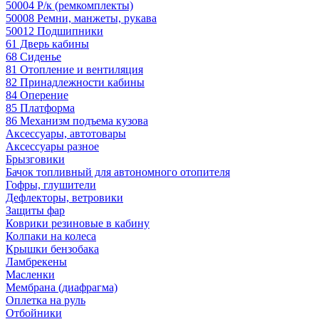
50004 Р/к (ремкомплекты)
50008 Ремни, манжеты, рукава
50012 Подшипники
61 Дверь кабины
68 Сиденье
81 Отопление и вентиляция
82 Принадлежности кабины
84 Оперение
85 Платформа
86 Механизм подъема кузова
Аксессуары, автотовары
Аксессуары разное
Брызговики
Бачок топливный для автономного отопителя
Гофры, глушители
Дефлекторы, ветровики
Защиты фар
Коврики резиновые в кабину
Колпаки на колеса
Крышки бензобака
Ламбрекены
Масленки
Мембрана (диафрагма)
Оплетка на руль
Отбойники