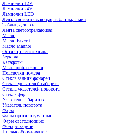
Лампочки 12V
Лампочки 24V
Лампочки LED
Лента светоотражающая, таблицы, знаки
Таблицы, знаки
Лента светоотражающая
Масло
Масло Favorit
Масло Mannol
Оптика, светотехника
Зеркала
Катафоты
Маяк проблесковый
Подсветки номера
Стекла задних фонарей
Стекла указателей габарита
Стекла указателей поворота
Стекла фар
Указатель габаритов
Указатель поворота
Фары
Фары противотуманные
Фары светодиодные
Фонари задние
Пневмооборудование