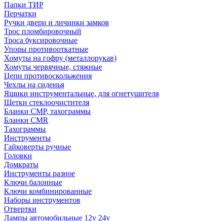
Папки ТИР
Перчатки
Ручки двери и личинки замков
Трос пломбировочный
Троса буксировочные
Упоры противооткатные
Хомуты на гофру (металлорукав)
Хомуты червячные, стяжные
Цепи противоскольжения
Чехлы на сиденья
Ящики инструментальные, для огнетушителя
Щетки стеклоочистителя
Бланки СМР, тахограммы
Бланки CMR
Тахограммы
Инструменты
Гайковерты ручные
Головки
Домкраты
Инструменты разное
Ключи балонные
Ключи комбинированные
Наборы инструментов
Отвертки
Лампы автомобильные 12v 24v