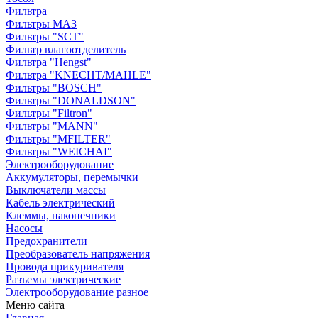
Фильтра
Фильтры МАЗ
Фильтры "SCT"
Фильтр влагоотделитель
Фильтра "Hengst"
Фильтра "KNECHT/MAHLE"
Фильтры "BOSCH"
Фильтры "DONALDSON"
Фильтры "Filtron"
Фильтры "MANN"
Фильтры "MFILTER"
Фильтры "WEICHAI"
Электрооборудование
Аккумуляторы, перемычки
Выключатели массы
Кабель электрический
Клеммы, наконечники
Насосы
Предохранители
Преобразователь напряжения
Провода прикуривателя
Разъемы электрические
Электрооборудование разное
Меню сайта
Главная