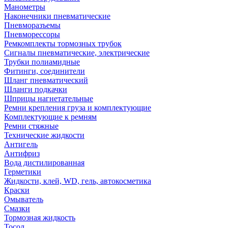
Манометры
Наконечники пневматические
Пневморазъемы
Пневморессоры
Ремкомплекты тормозных трубок
Сигналы пневматические, электрические
Трубки полиамидные
Фитинги, соединители
Шланг пневматический
Шланги подкачки
Шприцы нагнетательные
Ремни крепления груза и комплектующие
Комплектующие к ремням
Ремни стяжные
Технические жидкости
Антигель
Антифриз
Вода дистилированная
Герметики
Жидкости, клей, WD, гель, автокосметика
Краски
Омыватель
Смазки
Тормозная жидкость
Тосол