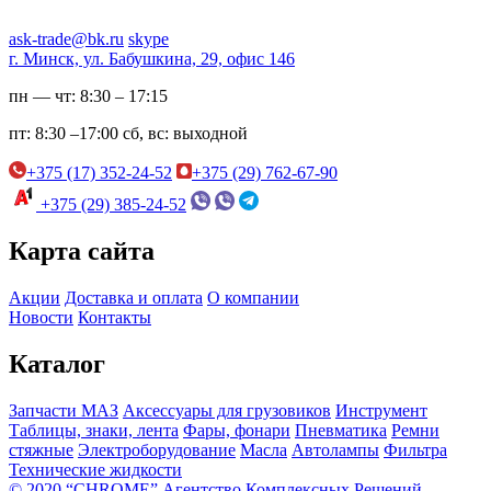
ask-trade@bk.ru
skype
г. Минск, ул. Бабушкина, 29, офис 146
пн — чт:
8:30 – 17:15
пт:
8:30 –17:00
сб, вс:
выходной
+375 (17) 352-24-52
+375 (29) 762-67-90
+375 (29) 385-24-52
Карта сайта
Акции
Доставка и оплата
О компании
Новости
Контакты
Каталог
Запчасти МАЗ
Аксессуары для грузовиков
Инструмент
Таблицы, знаки, лента
Фары, фонари
Пневматика
Ремни
стяжные
Электроборудование
Масла
Автолампы
Фильтра
Технические жидкости
© 2020 “CHROME” Агентство Комплексных Решений