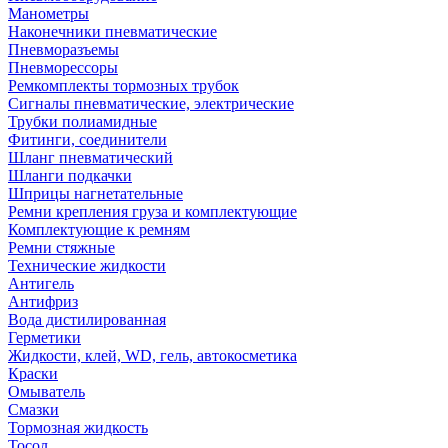
Манометры
Наконечники пневматические
Пневморазъемы
Пневморессоры
Ремкомплекты тормозных трубок
Сигналы пневматические, электрические
Трубки полиамидные
Фитинги, соединители
Шланг пневматический
Шланги подкачки
Шприцы нагнетательные
Ремни крепления груза и комплектующие
Комплектующие к ремням
Ремни стяжные
Технические жидкости
Антигель
Антифриз
Вода дистилированная
Герметики
Жидкости, клей, WD, гель, автокосметика
Краски
Омыватель
Смазки
Тормозная жидкость
Тосол