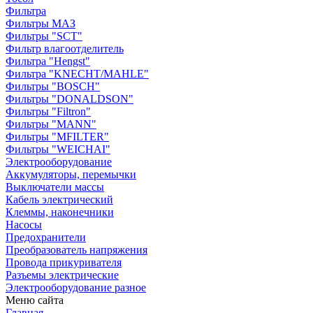
Фильтра
Фильтры МАЗ
Фильтры "SCT"
Фильтр влагоотделитель
Фильтра "Hengst"
Фильтра "KNECHT/MAHLE"
Фильтры "BOSCH"
Фильтры "DONALDSON"
Фильтры "Filtron"
Фильтры "MANN"
Фильтры "MFILTER"
Фильтры "WEICHAI"
Электрооборудование
Аккумуляторы, перемычки
Выключатели массы
Кабель электрический
Клеммы, наконечники
Насосы
Предохранители
Преобразователь напряжения
Провода прикуривателя
Разъемы электрические
Электрооборудование разное
Меню сайта
Главная