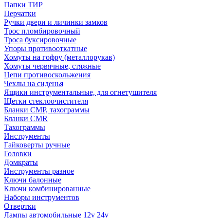
Папки ТИР
Перчатки
Ручки двери и личинки замков
Трос пломбировочный
Троса буксировочные
Упоры противооткатные
Хомуты на гофру (металлорукав)
Хомуты червячные, стяжные
Цепи противоскольжения
Чехлы на сиденья
Ящики инструментальные, для огнетушителя
Щетки стеклоочистителя
Бланки СМР, тахограммы
Бланки CMR
Тахограммы
Инструменты
Гайковерты ручные
Головки
Домкраты
Инструменты разное
Ключи балонные
Ключи комбинированные
Наборы инструментов
Отвертки
Лампы автомобильные 12v 24v