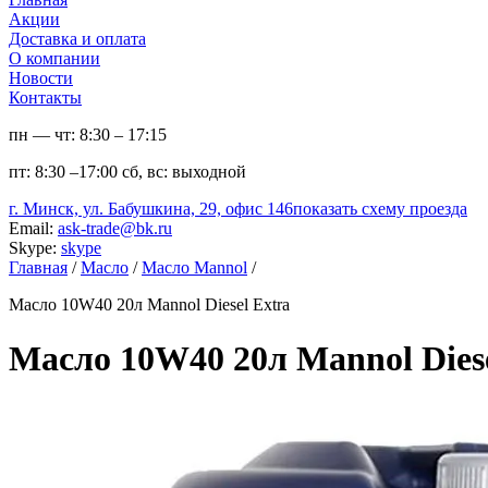
Акции
Доставка и оплата
О компании
Новости
Контакты
пн — чт:
8:30 – 17:15
пт:
8:30 –17:00
сб, вс:
выходной
г. Минск, ул. Бабушкина, 29, офис 146
показать схему проезда
Email:
ask-trade@bk.ru
Skype:
skype
Главная
/
Масло
/
Масло Mannol
/
Масло 10W40 20л Mannol Diesel Extra
Масло 10W40 20л Mannol Diese