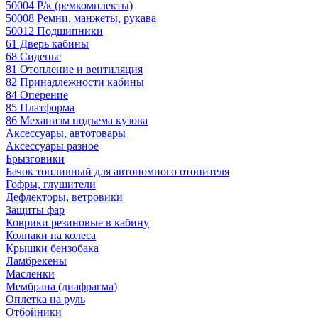
50004 Р/к (ремкомплекты)
50008 Ремни, манжеты, рукава
50012 Подшипники
61 Дверь кабины
68 Сиденье
81 Отопление и вентиляция
82 Принадлежности кабины
84 Оперение
85 Платформа
86 Механизм подъема кузова
Аксессуары, автотовары
Аксессуары разное
Брызговики
Бачок топливный для автономного отопителя
Гофры, глушители
Дефлекторы, ветровики
Защиты фар
Коврики резиновые в кабину
Колпаки на колеса
Крышки бензобака
Ламбрекены
Масленки
Мембрана (диафрагма)
Оплетка на руль
Отбойники