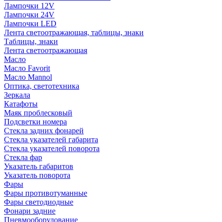
Лампочки 12V
Лампочки 24V
Лампочки LED
Лента светоотражающая, таблицы, знаки
Таблицы, знаки
Лента светоотражающая
Масло
Масло Favorit
Масло Mannol
Оптика, светотехника
Зеркала
Катафоты
Маяк проблесковый
Подсветки номера
Стекла задних фонарей
Стекла указателей габарита
Стекла указателей поворота
Стекла фар
Указатель габаритов
Указатель поворота
Фары
Фары противотуманные
Фары светодиодные
Фонари задние
Пневмооборудование