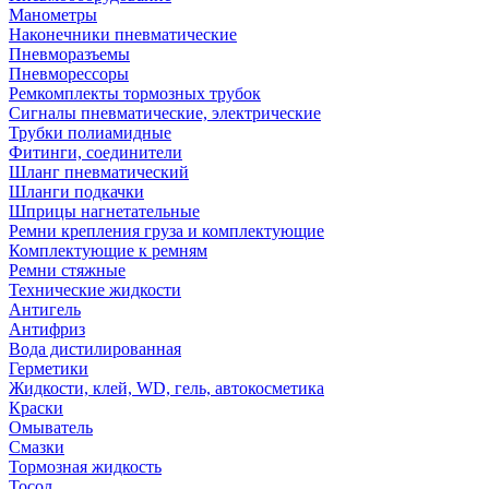
Манометры
Наконечники пневматические
Пневморазъемы
Пневморессоры
Ремкомплекты тормозных трубок
Сигналы пневматические, электрические
Трубки полиамидные
Фитинги, соединители
Шланг пневматический
Шланги подкачки
Шприцы нагнетательные
Ремни крепления груза и комплектующие
Комплектующие к ремням
Ремни стяжные
Технические жидкости
Антигель
Антифриз
Вода дистилированная
Герметики
Жидкости, клей, WD, гель, автокосметика
Краски
Омыватель
Смазки
Тормозная жидкость
Тосол