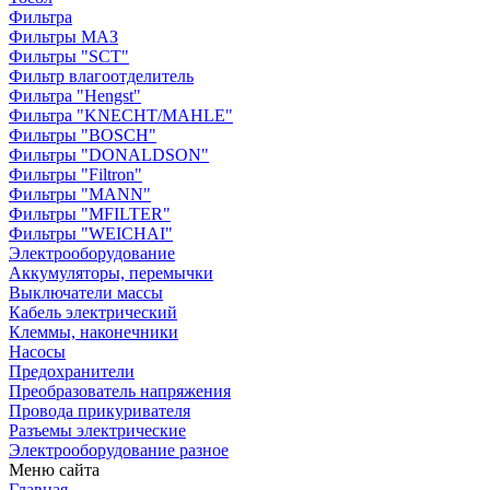
Фильтра
Фильтры МАЗ
Фильтры "SCT"
Фильтр влагоотделитель
Фильтра "Hengst"
Фильтра "KNECHT/MAHLE"
Фильтры "BOSCH"
Фильтры "DONALDSON"
Фильтры "Filtron"
Фильтры "MANN"
Фильтры "MFILTER"
Фильтры "WEICHAI"
Электрооборудование
Аккумуляторы, перемычки
Выключатели массы
Кабель электрический
Клеммы, наконечники
Насосы
Предохранители
Преобразователь напряжения
Провода прикуривателя
Разъемы электрические
Электрооборудование разное
Меню сайта
Главная