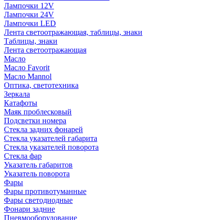
Лампочки 12V
Лампочки 24V
Лампочки LED
Лента светоотражающая, таблицы, знаки
Таблицы, знаки
Лента светоотражающая
Масло
Масло Favorit
Масло Mannol
Оптика, светотехника
Зеркала
Катафоты
Маяк проблесковый
Подсветки номера
Стекла задних фонарей
Стекла указателей габарита
Стекла указателей поворота
Стекла фар
Указатель габаритов
Указатель поворота
Фары
Фары противотуманные
Фары светодиодные
Фонари задние
Пневмооборудование