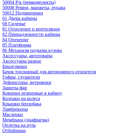
50004 Р/к (ремкомплекты)
50008 Ремни, манжеты, рукава
50012 Подшипники
61 Дверь кабины
68 Сиденье
81 Отопление и вентиляция
82 Принадлежности кабины
84 Оперение
85 Платформа
86 Механизм подъема кузова
Аксессуары, автотовары
Аксессуары разное
Брызговики
Бачок топливный для автономного отопителя
Гофры, глушители
Дефлекторы, ветровики
Защиты фар
Коврики резиновые в кабину
Колпаки на колеса
Крышки бензобака
Ламбрекены
Масленки
Мембрана (диафрагма)
Оплетка на руль
Отбойники