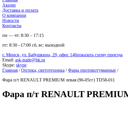
Акции
Доставка и оплата
О компании
Новости
Контакты
пн — чт:
8:30 – 17:15
пт:
8:30 –17:00
сб, вс:
выходной
г. Минск, ул. Бабушкина, 29, офис 146
показать схему проезда
Email:
ask-trade@bk.ru
Skype:
skype
Главная
/
Оптика, светотехника
/
Фары противотуманные
/
Фара п/т RENAULT PREMIUM левая (96-05гг) TD58-011
Фара п/т RENAULT PREMIUM л