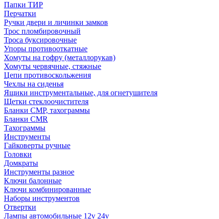
Папки ТИР
Перчатки
Ручки двери и личинки замков
Трос пломбировочный
Троса буксировочные
Упоры противооткатные
Хомуты на гофру (металлорукав)
Хомуты червячные, стяжные
Цепи противоскольжения
Чехлы на сиденья
Ящики инструментальные, для огнетушителя
Щетки стеклоочистителя
Бланки СМР, тахограммы
Бланки CMR
Тахограммы
Инструменты
Гайковерты ручные
Головки
Домкраты
Инструменты разное
Ключи балонные
Ключи комбинированные
Наборы инструментов
Отвертки
Лампы автомобильные 12v 24v