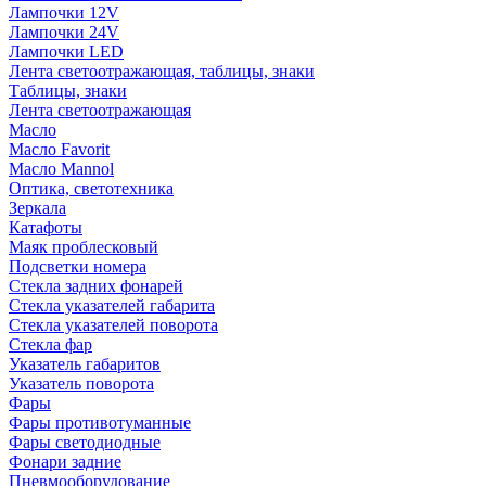
Лампочки 12V
Лампочки 24V
Лампочки LED
Лента светоотражающая, таблицы, знаки
Таблицы, знаки
Лента светоотражающая
Масло
Масло Favorit
Масло Mannol
Оптика, светотехника
Зеркала
Катафоты
Маяк проблесковый
Подсветки номера
Стекла задних фонарей
Стекла указателей габарита
Стекла указателей поворота
Стекла фар
Указатель габаритов
Указатель поворота
Фары
Фары противотуманные
Фары светодиодные
Фонари задние
Пневмооборудование