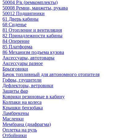
50004 Р/к (ремкомплекты)
50008 Ремни, манжеты, рукава
50012 Подшипники
61 Дверь кабины
68 Сиденье
81 Отопление и вентиляция
82 Принадлежности кабины
84 Оперение
85 Платформа
86 Механизм подъема кузова
Аксессуары, автотовары
Аксессуары разное
Брызговики
Бачок топливный для автономного отопителя
Гофры, глушители
Дефлекторы, ветровики
Защиты фар
Коврики резиновые в кабину
Колпаки на колеса
Крышки бензобака
Ламбрекены
Масленки
Мембрана (диафрагма)
Оплетка на руль
Отбойники