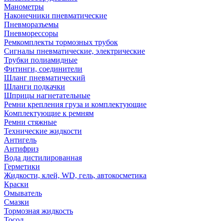
Манометры
Наконечники пневматические
Пневморазъемы
Пневморессоры
Ремкомплекты тормозных трубок
Сигналы пневматические, электрические
Трубки полиамидные
Фитинги, соединители
Шланг пневматический
Шланги подкачки
Шприцы нагнетательные
Ремни крепления груза и комплектующие
Комплектующие к ремням
Ремни стяжные
Технические жидкости
Антигель
Антифриз
Вода дистилированная
Герметики
Жидкости, клей, WD, гель, автокосметика
Краски
Омыватель
Смазки
Тормозная жидкость
Тосол