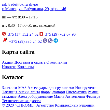
ask-trade@bk.ru
skype
г. Минск, ул. Бабушкина, 29, офис 146
пн — чт:
8:30 – 17:15
пт:
8:30 –17:00
сб, вс:
выходной
+375 (17) 352-24-52
+375 (29) 762-67-90
+375 (29) 385-24-52
Карта сайта
Акции
Доставка и оплата
О компании
Новости
Контакты
Каталог
Запчасти МАЗ
Аксессуары для грузовиков
Инструмент
Таблицы, знаки, лента
Фары, фонари
Пневматика
Ремни
стяжные
Электроборудование
Масла
Автолампы
Фильтра
Технические жидкости
© 2020 “CHROME” Агентство Комплексных Решений