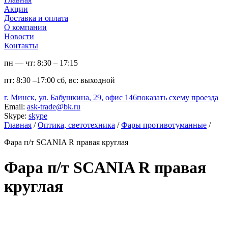
Акции
Доставка и оплата
О компании
Новости
Контакты
пн — чт:
8:30 – 17:15
пт:
8:30 –17:00
сб, вс:
выходной
г. Минск, ул. Бабушкина, 29, офис 146
показать схему проезда
Email:
ask-trade@bk.ru
Skype:
skype
Главная
/
Оптика, светотехника
/
Фары противотуманные
/
Фара п/т SCANIA R правая круглая
Фара п/т SCANIA R правая
круглая