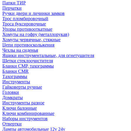
Папки ТИР
Перчатки
Ручки двери и личинки замков
Трос пломбировочный
Троса буксировочные
Упоры противооткатные
Хомуты на гофру (металлорукав)
Хомуты червячные, стяжные
Цепи противоскольжения
Чехлы на сиденья
Ящики инструментальные, для огнетушителя
Щетки стеклоочистителя
Бланки СМР, тахограммы
Бланки CMR
Тахограммы
Инструменты
Гайковерты ручные
Головки
Домкраты
Инструменты разное
Ключи балонные
Ключи комбинированные
Наборы инструментов
Отвертки
Лампы автомобильные 12v 24v