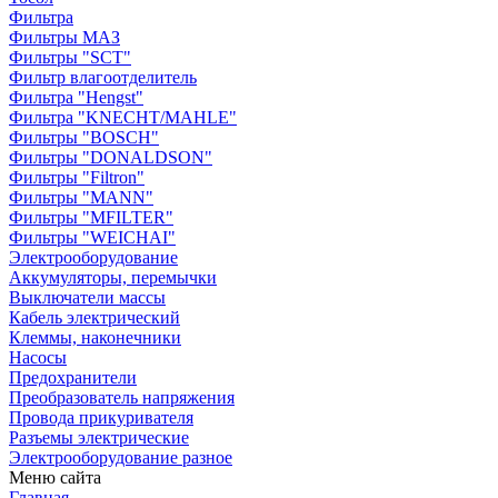
Фильтра
Фильтры МАЗ
Фильтры "SCT"
Фильтр влагоотделитель
Фильтра "Hengst"
Фильтра "KNECHT/MAHLE"
Фильтры "BOSCH"
Фильтры "DONALDSON"
Фильтры "Filtron"
Фильтры "MANN"
Фильтры "MFILTER"
Фильтры "WEICHAI"
Электрооборудование
Аккумуляторы, перемычки
Выключатели массы
Кабель электрический
Клеммы, наконечники
Насосы
Предохранители
Преобразователь напряжения
Провода прикуривателя
Разъемы электрические
Электрооборудование разное
Меню сайта
Главная