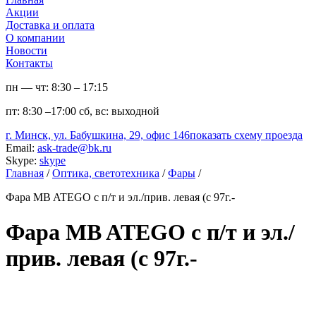
Акции
Доставка и оплата
О компании
Новости
Контакты
пн — чт:
8:30 – 17:15
пт:
8:30 –17:00
сб, вс:
выходной
г. Минск, ул. Бабушкина, 29, офис 146
показать схему проезда
Email:
ask-trade@bk.ru
Skype:
skype
Главная
/
Оптика, светотехника
/
Фары
/
Фара MB ATEGO с п/т и эл./прив. левая (с 97г.-
Фара MB ATEGO с п/т и эл./
прив. левая (с 97г.-