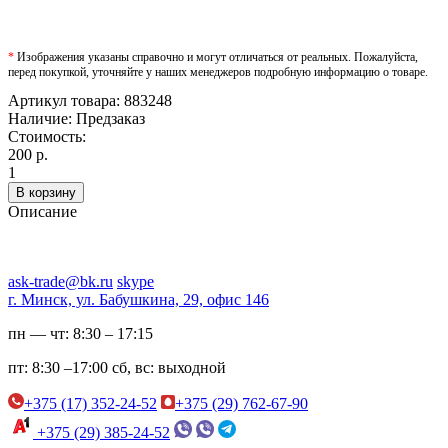
*
Изображения указаны справочно и могут отличаться от реальных. Пожалуйста,
перед покупкой, уточняйте у наших менеджеров подробную информацию о товаре.
Артикул товара:
883248
Наличие:
Предзаказ
Стоимость:
200 р.
1
В корзину
Описание
ask-trade@bk.ru
skype
г. Минск, ул. Бабушкина, 29, офис 146
пн — чт:
8:30 – 17:15
пт:
8:30 –17:00
сб, вс:
выходной
+375 (17) 352-24-52
+375 (29) 762-67-90
+375 (29) 385-24-52