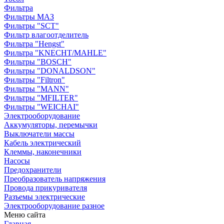
Фильтра
Фильтры МАЗ
Фильтры "SCT"
Фильтр влагоотделитель
Фильтра "Hengst"
Фильтра "KNECHT/MAHLE"
Фильтры "BOSCH"
Фильтры "DONALDSON"
Фильтры "Filtron"
Фильтры "MANN"
Фильтры "MFILTER"
Фильтры "WEICHAI"
Электрооборудование
Аккумуляторы, перемычки
Выключатели массы
Кабель электрический
Клеммы, наконечники
Насосы
Предохранители
Преобразователь напряжения
Провода прикуривателя
Разъемы электрические
Электрооборудование разное
Меню сайта
Главная