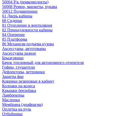
50004 Р/к (ремкомплекты)
50008 Ремни, манжеты, рукава
50012 Подшипники
61 Дверь кабины
68 Сиденье
81 Отопление и вентиляция
82 Принадлежности кабины
84 Оперение
85 Платформа
86 Механизм подъема кузова
Аксессуары, автотовары
Аксессуары разное
Брызговики
Бачок топливный для автономного отопителя
Гофры, глушители
Дефлекторы, ветровики
Защиты фар
Коврики резиновые в кабину
Колпаки на колеса
Крышки бензобака
Ламбрекены
Масленки
Мембрана (диафрагма)
Оплетка на руль
Отбойники