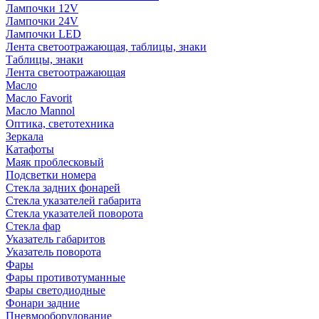
Лампочки 12V
Лампочки 24V
Лампочки LED
Лента светоотражающая, таблицы, знаки
Таблицы, знаки
Лента светоотражающая
Масло
Масло Favorit
Масло Mannol
Оптика, светотехника
Зеркала
Катафоты
Маяк проблесковый
Подсветки номера
Стекла задних фонарей
Стекла указателей габарита
Стекла указателей поворота
Стекла фар
Указатель габаритов
Указатель поворота
Фары
Фары противотуманные
Фары светодиодные
Фонари задние
Пневмооборудование