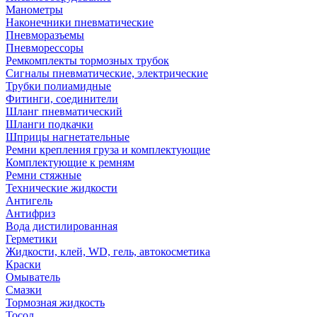
Манометры
Наконечники пневматические
Пневморазъемы
Пневморессоры
Ремкомплекты тормозных трубок
Сигналы пневматические, электрические
Трубки полиамидные
Фитинги, соединители
Шланг пневматический
Шланги подкачки
Шприцы нагнетательные
Ремни крепления груза и комплектующие
Комплектующие к ремням
Ремни стяжные
Технические жидкости
Антигель
Антифриз
Вода дистилированная
Герметики
Жидкости, клей, WD, гель, автокосметика
Краски
Омыватель
Смазки
Тормозная жидкость
Тосол