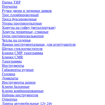
Папки ТИР
Перчатки
Ручки двери и личинки замков
Трос пломбировочный
Троса буксировочные
Упоры противооткатные
Хомуты на гофру (металлорукав)
Хомуты червячные, стяжные
Цепи противоскольжения
Чехлы на сиденья
Ящики инструментальные, для огнетушителя
Щетки стеклоочистителя
Бланки СМР, тахограммы
Бланки CMR
Тахограммы
Инструменты
Гайковерты ручные
Головки
Домкраты
Инструменты разное
Ключи балонные
Ключи комбинированные
Наборы инструментов
Отвертки
Лампы автомобильные 12v 24v