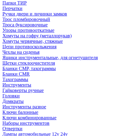
Папки ТИР
Перчатки
Ручки двери и личинки замков
Трос пломбировочный
Троса буксировочные
Упоры противооткатные
Хомуты на гофру (металлорукав)
Хомуты червячные, стяжные
Цепи противоскольжения
Чехлы на сиденья
Ящики инструментальные, для огнетушителя
Щетки стеклоочистителя
Бланки СМР, тахограммы
Бланки CMR
Тахограммы
Инструменты
Гайковерты ручные
Головки
Домкраты
Инструменты разное
Ключи балонные
Ключи комбинированные
Наборы инструментов
Отвертки
Лампы автомобильные 12v 24v