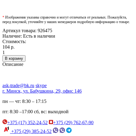
*
Изображения указаны справочно и могут отличаться от реальных. Пожалуйста,
перед покупкой, уточняйте у наших менеджеров подробную информацию о товаре.
Артикул товара:
926475
Наличие:
Есть в наличии
Стоимость:
104 р.
1
В корзину
Описание
ask-trade@bk.ru
skype
г. Минск, ул. Бабушкина, 29, офис 146
пн — чт:
8:30 – 17:15
пт:
8:30 –17:00
сб, вс:
выходной
+375 (17) 352-24-52
+375 (29) 762-67-90
+375 (29) 385-24-52