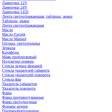
Лампочки 12V
Лампочки 24V
Лампочки LED
Лента светоотражающая, таблицы, знаки
Таблицы, знаки
Лента светоотражающая
Масло
Масло Favorit
Масло Mannol
Оптика, светотехника
Зеркала
Катафоты
Маяк проблесковый
Подсветки номера
Стекла задних фонарей
Стекла указателей габарита
Стекла указателей поворота
Стекла фар
Указатель габаритов
Указатель поворота
Фары
Фары противотуманные
Фары светодиодные
Фонари задние
Пневмооборудование