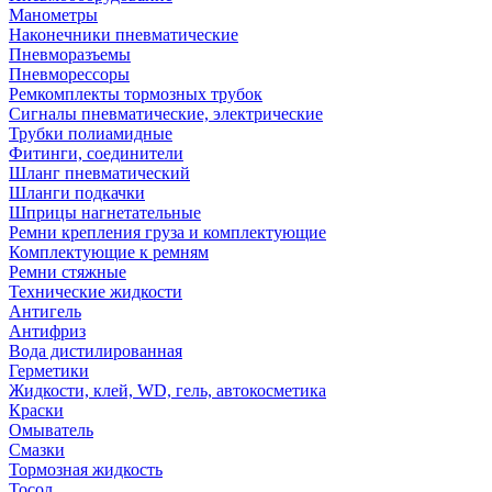
Манометры
Наконечники пневматические
Пневморазъемы
Пневморессоры
Ремкомплекты тормозных трубок
Сигналы пневматические, электрические
Трубки полиамидные
Фитинги, соединители
Шланг пневматический
Шланги подкачки
Шприцы нагнетательные
Ремни крепления груза и комплектующие
Комплектующие к ремням
Ремни стяжные
Технические жидкости
Антигель
Антифриз
Вода дистилированная
Герметики
Жидкости, клей, WD, гель, автокосметика
Краски
Омыватель
Смазки
Тормозная жидкость
Тосол