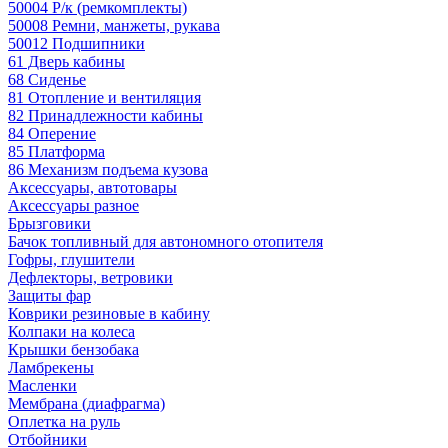
50004 Р/к (ремкомплекты)
50008 Ремни, манжеты, рукава
50012 Подшипники
61 Дверь кабины
68 Сиденье
81 Отопление и вентиляция
82 Принадлежности кабины
84 Оперение
85 Платформа
86 Механизм подъема кузова
Аксессуары, автотовары
Аксессуары разное
Брызговики
Бачок топливный для автономного отопителя
Гофры, глушители
Дефлекторы, ветровики
Защиты фар
Коврики резиновые в кабину
Колпаки на колеса
Крышки бензобака
Ламбрекены
Масленки
Мембрана (диафрагма)
Оплетка на руль
Отбойники