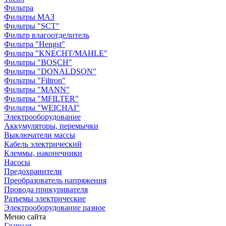
Фильтра
Фильтры МАЗ
Фильтры "SCT"
Фильтр влагоотделитель
Фильтра "Hengst"
Фильтра "KNECHT/MAHLE"
Фильтры "BOSCH"
Фильтры "DONALDSON"
Фильтры "Filtron"
Фильтры "MANN"
Фильтры "MFILTER"
Фильтры "WEICHAI"
Электрооборудование
Аккумуляторы, перемычки
Выключатели массы
Кабель электрический
Клеммы, наконечники
Насосы
Предохранители
Преобразователь напряжения
Провода прикуривателя
Разъемы электрические
Электрооборудование разное
Меню сайта
Главная