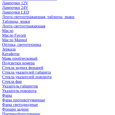
Лампочки 12V
Лампочки 24V
Лампочки LED
Лента светоотражающая, таблицы, знаки
Таблицы, знаки
Лента светоотражающая
Масло
Масло Favorit
Масло Mannol
Оптика, светотехника
Зеркала
Катафоты
Маяк проблесковый
Подсветки номера
Стекла задних фонарей
Стекла указателей габарита
Стекла указателей поворота
Стекла фар
Указатель габаритов
Указатель поворота
Фары
Фары противотуманные
Фары светодиодные
Фонари задние
Пневмооборудование