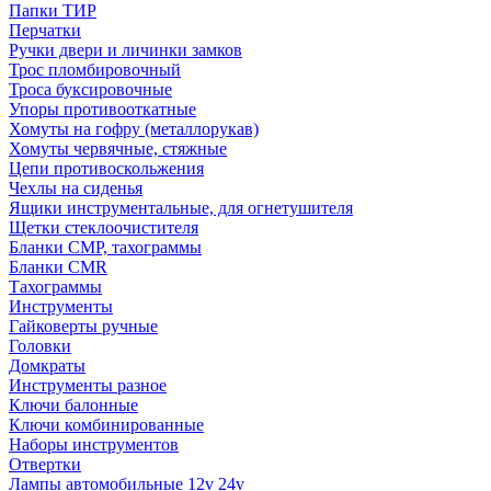
Папки ТИР
Перчатки
Ручки двери и личинки замков
Трос пломбировочный
Троса буксировочные
Упоры противооткатные
Хомуты на гофру (металлорукав)
Хомуты червячные, стяжные
Цепи противоскольжения
Чехлы на сиденья
Ящики инструментальные, для огнетушителя
Щетки стеклоочистителя
Бланки СМР, тахограммы
Бланки CMR
Тахограммы
Инструменты
Гайковерты ручные
Головки
Домкраты
Инструменты разное
Ключи балонные
Ключи комбинированные
Наборы инструментов
Отвертки
Лампы автомобильные 12v 24v