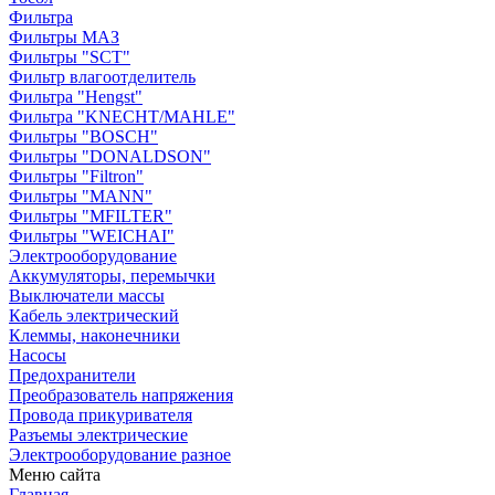
Фильтра
Фильтры МАЗ
Фильтры "SCT"
Фильтр влагоотделитель
Фильтра "Hengst"
Фильтра "KNECHT/MAHLE"
Фильтры "BOSCH"
Фильтры "DONALDSON"
Фильтры "Filtron"
Фильтры "MANN"
Фильтры "MFILTER"
Фильтры "WEICHAI"
Электрооборудование
Аккумуляторы, перемычки
Выключатели массы
Кабель электрический
Клеммы, наконечники
Насосы
Предохранители
Преобразователь напряжения
Провода прикуривателя
Разъемы электрические
Электрооборудование разное
Меню сайта
Главная