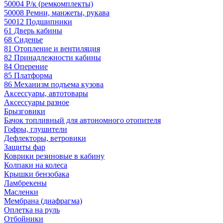
50004 Р/к (ремкомплекты)
50008 Ремни, манжеты, рукава
50012 Подшипники
61 Дверь кабины
68 Сиденье
81 Отопление и вентиляция
82 Принадлежности кабины
84 Оперение
85 Платформа
86 Механизм подъема кузова
Аксессуары, автотовары
Аксессуары разное
Брызговики
Бачок топливный для автономного отопителя
Гофры, глушители
Дефлекторы, ветровики
Защиты фар
Коврики резиновые в кабину
Колпаки на колеса
Крышки бензобака
Ламбрекены
Масленки
Мембрана (диафрагма)
Оплетка на руль
Отбойники