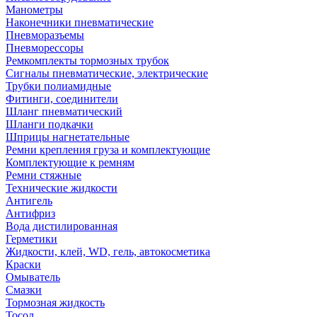
Манометры
Наконечники пневматические
Пневморазъемы
Пневморессоры
Ремкомплекты тормозных трубок
Сигналы пневматические, электрические
Трубки полиамидные
Фитинги, соединители
Шланг пневматический
Шланги подкачки
Шприцы нагнетательные
Ремни крепления груза и комплектующие
Комплектующие к ремням
Ремни стяжные
Технические жидкости
Антигель
Антифриз
Вода дистилированная
Герметики
Жидкости, клей, WD, гель, автокосметика
Краски
Омыватель
Смазки
Тормозная жидкость
Тосол