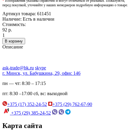
*
Изображения указаны справочно и могут отличаться от реальных. Пожалуйста,
перед покупкой, уточняйте у наших менеджеров подробную информацию о товаре.
Артикул товара:
611451
Наличие:
Есть в наличии
Стоимость:
92 р.
1
В корзину
Описание
ask-trade@bk.ru
skype
г. Минск, ул. Бабушкина, 29, офис 146
пн — чт:
8:30 – 17:15
пт:
8:30 –17:00
сб, вс:
выходной
+375 (17) 352-24-52
+375 (29) 762-67-90
+375 (29) 385-24-52
Карта сайта