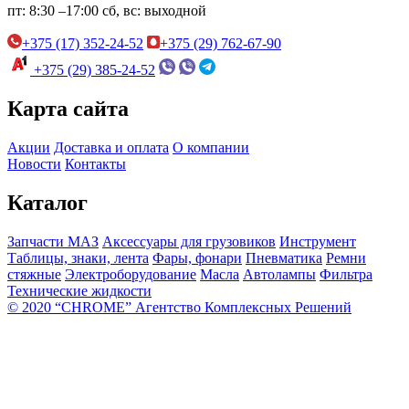
пт:
8:30 –17:00
сб, вс:
выходной
+375 (17) 352-24-52
+375 (29) 762-67-90
+375 (29) 385-24-52
Карта сайта
Акции
Доставка и оплата
О компании
Новости
Контакты
Каталог
Запчасти МАЗ
Аксессуары для грузовиков
Инструмент
Таблицы, знаки, лента
Фары, фонари
Пневматика
Ремни
стяжные
Электроборудование
Масла
Автолампы
Фильтра
Технические жидкости
© 2020 “CHROME” Агентство Комплексных Решений