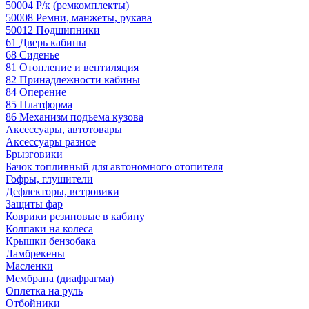
50004 Р/к (ремкомплекты)
50008 Ремни, манжеты, рукава
50012 Подшипники
61 Дверь кабины
68 Сиденье
81 Отопление и вентиляция
82 Принадлежности кабины
84 Оперение
85 Платформа
86 Механизм подъема кузова
Аксессуары, автотовары
Аксессуары разное
Брызговики
Бачок топливный для автономного отопителя
Гофры, глушители
Дефлекторы, ветровики
Защиты фар
Коврики резиновые в кабину
Колпаки на колеса
Крышки бензобака
Ламбрекены
Масленки
Мембрана (диафрагма)
Оплетка на руль
Отбойники