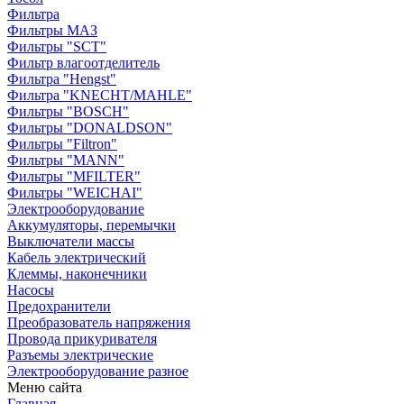
Фильтра
Фильтры МАЗ
Фильтры "SCT"
Фильтр влагоотделитель
Фильтра "Hengst"
Фильтра "KNECHT/MAHLE"
Фильтры "BOSCH"
Фильтры "DONALDSON"
Фильтры "Filtron"
Фильтры "MANN"
Фильтры "MFILTER"
Фильтры "WEICHAI"
Электрооборудование
Аккумуляторы, перемычки
Выключатели массы
Кабель электрический
Клеммы, наконечники
Насосы
Предохранители
Преобразователь напряжения
Провода прикуривателя
Разъемы электрические
Электрооборудование разное
Меню сайта
Главная