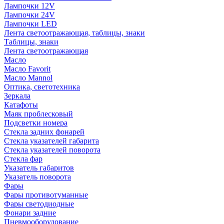
Лампочки 12V
Лампочки 24V
Лампочки LED
Лента светоотражающая, таблицы, знаки
Таблицы, знаки
Лента светоотражающая
Масло
Масло Favorit
Масло Mannol
Оптика, светотехника
Зеркала
Катафоты
Маяк проблесковый
Подсветки номера
Стекла задних фонарей
Стекла указателей габарита
Стекла указателей поворота
Стекла фар
Указатель габаритов
Указатель поворота
Фары
Фары противотуманные
Фары светодиодные
Фонари задние
Пневмооборудование