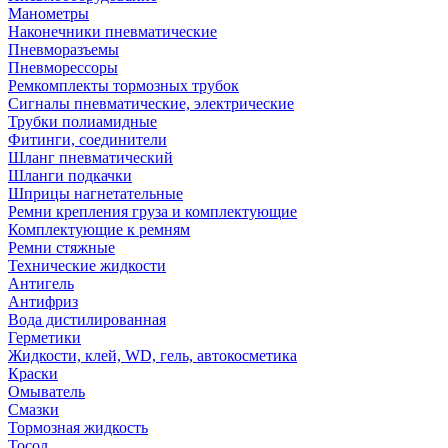
Манометры
Наконечники пневматические
Пневморазъемы
Пневморессоры
Ремкомплекты тормозных трубок
Сигналы пневматические, электрические
Трубки полиамидные
Фитинги, соединители
Шланг пневматический
Шланги подкачки
Шприцы нагнетательные
Ремни крепления груза и комплектующие
Комплектующие к ремням
Ремни стяжные
Технические жидкости
Антигель
Антифриз
Вода дистилированная
Герметики
Жидкости, клей, WD, гель, автокосметика
Краски
Омыватель
Смазки
Тормозная жидкость
Тосол