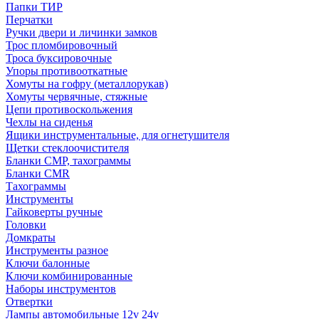
Папки ТИР
Перчатки
Ручки двери и личинки замков
Трос пломбировочный
Троса буксировочные
Упоры противооткатные
Хомуты на гофру (металлорукав)
Хомуты червячные, стяжные
Цепи противоскольжения
Чехлы на сиденья
Ящики инструментальные, для огнетушителя
Щетки стеклоочистителя
Бланки СМР, тахограммы
Бланки CMR
Тахограммы
Инструменты
Гайковерты ручные
Головки
Домкраты
Инструменты разное
Ключи балонные
Ключи комбинированные
Наборы инструментов
Отвертки
Лампы автомобильные 12v 24v