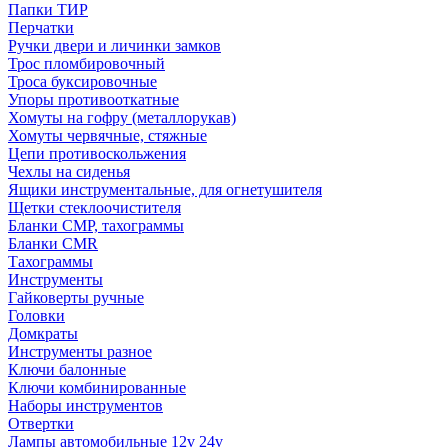
Папки ТИР
Перчатки
Ручки двери и личинки замков
Трос пломбировочный
Троса буксировочные
Упоры противооткатные
Хомуты на гофру (металлорукав)
Хомуты червячные, стяжные
Цепи противоскольжения
Чехлы на сиденья
Ящики инструментальные, для огнетушителя
Щетки стеклоочистителя
Бланки СМР, тахограммы
Бланки CMR
Тахограммы
Инструменты
Гайковерты ручные
Головки
Домкраты
Инструменты разное
Ключи балонные
Ключи комбинированные
Наборы инструментов
Отвертки
Лампы автомобильные 12v 24v