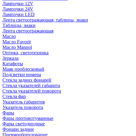
Лампочки 12V
Лампочки 24V
Лампочки LED
Лента светоотражающая, таблицы, знаки
Таблицы, знаки
Лента светоотражающая
Масло
Масло Favorit
Масло Mannol
Оптика, светотехника
Зеркала
Катафоты
Маяк проблесковый
Подсветки номера
Стекла задних фонарей
Стекла указателей габарита
Стекла указателей поворота
Стекла фар
Указатель габаритов
Указатель поворота
Фары
Фары противотуманные
Фары светодиодные
Фонари задние
Пневмооборудование