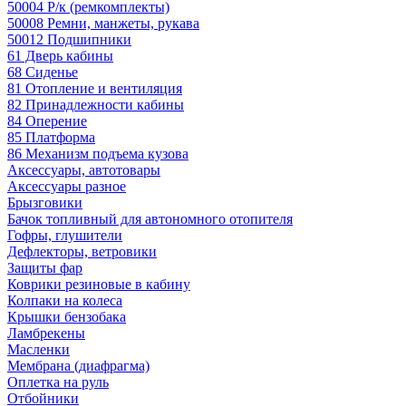
50004 Р/к (ремкомплекты)
50008 Ремни, манжеты, рукава
50012 Подшипники
61 Дверь кабины
68 Сиденье
81 Отопление и вентиляция
82 Принадлежности кабины
84 Оперение
85 Платформа
86 Механизм подъема кузова
Аксессуары, автотовары
Аксессуары разное
Брызговики
Бачок топливный для автономного отопителя
Гофры, глушители
Дефлекторы, ветровики
Защиты фар
Коврики резиновые в кабину
Колпаки на колеса
Крышки бензобака
Ламбрекены
Масленки
Мембрана (диафрагма)
Оплетка на руль
Отбойники