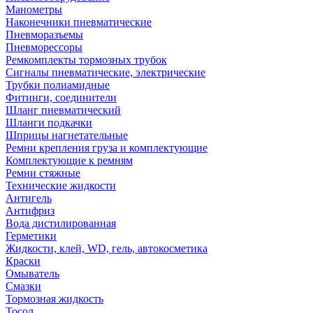
Манометры
Наконечники пневматические
Пневморазъемы
Пневморессоры
Ремкомплекты тормозных трубок
Сигналы пневматические, электрические
Трубки полиамидные
Фитинги, соединители
Шланг пневматический
Шланги подкачки
Шприцы нагнетательные
Ремни крепления груза и комплектующие
Комплектующие к ремням
Ремни стяжные
Технические жидкости
Антигель
Антифриз
Вода дистилированная
Герметики
Жидкости, клей, WD, гель, автокосметика
Краски
Омыватель
Смазки
Тормозная жидкость
Тосол