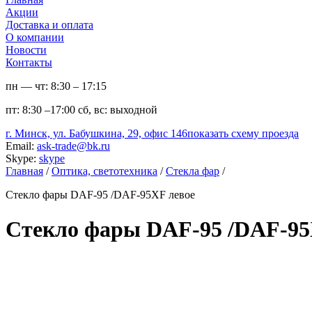
Акции
Доставка и оплата
О компании
Новости
Контакты
пн — чт:
8:30 – 17:15
пт:
8:30 –17:00
сб, вс:
выходной
г. Минск, ул. Бабушкина, 29, офис 146
показать схему проезда
Email:
ask-trade@bk.ru
Skype:
skype
Главная
/
Оптика, светотехника
/
Стекла фар
/
Стекло фары DAF-95 /DAF-95XF левое
Стекло фары DAF-95 /DAF-95