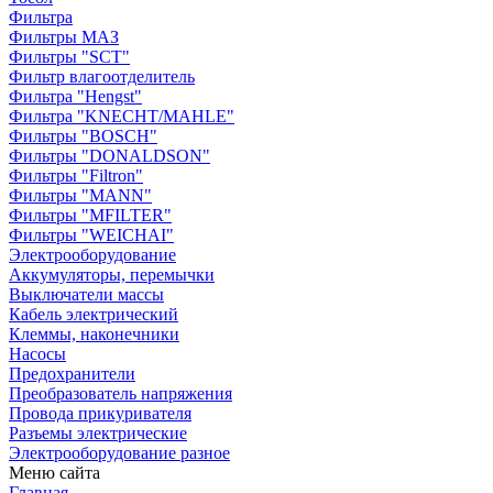
Фильтра
Фильтры МАЗ
Фильтры "SCT"
Фильтр влагоотделитель
Фильтра "Hengst"
Фильтра "KNECHT/MAHLE"
Фильтры "BOSCH"
Фильтры "DONALDSON"
Фильтры "Filtron"
Фильтры "MANN"
Фильтры "MFILTER"
Фильтры "WEICHAI"
Электрооборудование
Аккумуляторы, перемычки
Выключатели массы
Кабель электрический
Клеммы, наконечники
Насосы
Предохранители
Преобразователь напряжения
Провода прикуривателя
Разъемы электрические
Электрооборудование разное
Меню сайта
Главная