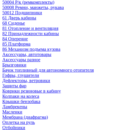
50004 Р/к (ремкомплекты)
50008 Ремни, манжеты, рукава
50012 Подшипники
61 Дверь кабины
68 Сиденье
81 Отопление и вентиляция
82 Принадлежности кабины
84 Оперение
85 Платформа
86 Механизм подъема кузова
Аксессуары, автотовары
Аксессуары разное
Брызговики
Бачок топливный для автономного отопителя
Гофры, глушители
Дефлекторы, ветровики
Защиты фар
Коврики резиновые в кабину
Колпаки на колеса
Крышки бензобака
Ламбрекены
Масленки
Мембрана (диафрагма)
Оплетка на руль
Отбойники