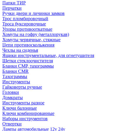
Папки ТИР
Перчатки
Ручки двери и личинки замков
Трос пломбировочный
Троса буксировочные
Упоры противооткатные
Хомуты на гофру (металлорукав)
Хомуты червячные, стяжные
Цепи противоскольжения
Чехлы на сиденья
Ящики инструментальные, для огнетушителя
Щетки стеклоочистителя
Бланки СМР, тахограммы
Бланки CMR
Тахограммы
Инструменты
Гайковерты ручные
Головки
Домкраты
Инструменты разное
Ключи балонные
Ключи комбинированные
Наборы инструментов
Отвертки
Лампы автомобильные 12v 24v