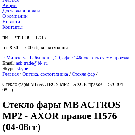
Акции
Доставка и оплата
О компании
Новости
Контакты
пн — чт:
8:30 – 17:15
пт:
8:30 –17:00
сб, вс:
выходной
г. Минск, ул. Бабушкина, 29, офис 146
показать схему проезда
Email:
ask-trade@bk.ru
Skype:
skype
Главная
/
Оптика, светотехника
/
Стекла фар
/
Стекло фары MB ACTROS МР2 - AXOR правое 11576 (04-
08гг)
Стекло фары MB ACTROS
МР2 - AXOR правое 11576
(04-08гг)