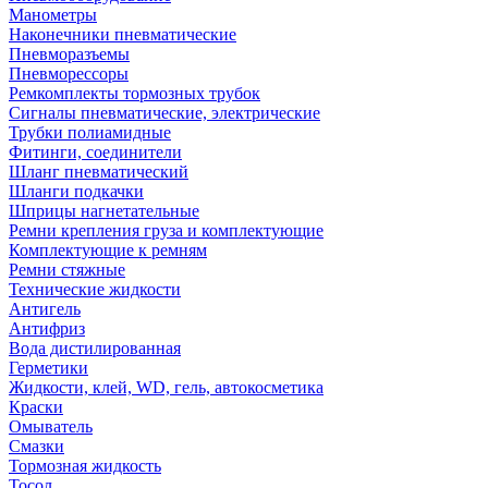
Манометры
Наконечники пневматические
Пневморазъемы
Пневморессоры
Ремкомплекты тормозных трубок
Сигналы пневматические, электрические
Трубки полиамидные
Фитинги, соединители
Шланг пневматический
Шланги подкачки
Шприцы нагнетательные
Ремни крепления груза и комплектующие
Комплектующие к ремням
Ремни стяжные
Технические жидкости
Антигель
Антифриз
Вода дистилированная
Герметики
Жидкости, клей, WD, гель, автокосметика
Краски
Омыватель
Смазки
Тормозная жидкость
Тосол