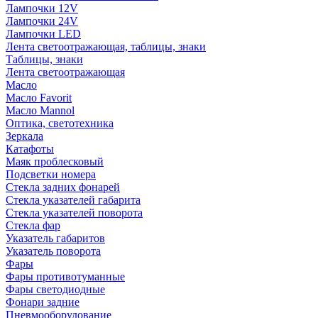
Лампочки 12V
Лампочки 24V
Лампочки LED
Лента светоотражающая, таблицы, знаки
Таблицы, знаки
Лента светоотражающая
Масло
Масло Favorit
Масло Mannol
Оптика, светотехника
Зеркала
Катафоты
Маяк проблесковый
Подсветки номера
Стекла задних фонарей
Стекла указателей габарита
Стекла указателей поворота
Стекла фар
Указатель габаритов
Указатель поворота
Фары
Фары противотуманные
Фары светодиодные
Фонари задние
Пневмооборудование