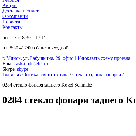
Акции
Доставка и оплата
О компании
Новости
Контакты
пн — чт:
8:30 – 17:15
пт:
8:30 –17:00
сб, вс:
выходной
г. Минск, ул. Бабушкина, 29, офис 146
показать схему проезда
Email:
ask-trade@bk.ru
Skype:
skype
Главная
/
Оптика, светотехника
/
Стекла задних фонарей
/
0284 стекло фонаря заднего Kogel Schmithz
0284 стекло фонаря заднего K