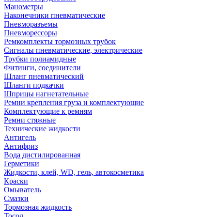
Манометры
Наконечники пневматические
Пневморазъемы
Пневморессоры
Ремкомплекты тормозных трубок
Сигналы пневматические, электрические
Трубки полиамидные
Фитинги, соединители
Шланг пневматический
Шланги подкачки
Шприцы нагнетательные
Ремни крепления груза и комплектующие
Комплектующие к ремням
Ремни стяжные
Технические жидкости
Антигель
Антифриз
Вода дистилированная
Герметики
Жидкости, клей, WD, гель, автокосметика
Краски
Омыватель
Смазки
Тормозная жидкость
Тосол