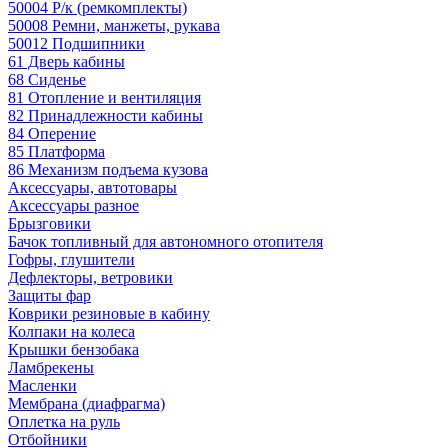
50004 Р/к (ремкомплекты)
50008 Ремни, манжеты, рукава
50012 Подшипники
61 Дверь кабины
68 Сиденье
81 Отопление и вентиляция
82 Принадлежности кабины
84 Оперение
85 Платформа
86 Механизм подъема кузова
Аксессуары, автотовары
Аксессуары разное
Брызговики
Бачок топливный для автономного отопителя
Гофры, глушители
Дефлекторы, ветровики
Защиты фар
Коврики резиновые в кабину
Колпаки на колеса
Крышки бензобака
Ламбрекены
Масленки
Мембрана (диафрагма)
Оплетка на руль
Отбойники