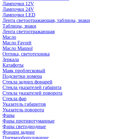
Лампочки 12V
Лампочки 24V
Лампочки LED
Лента светоотражающая, таблицы, знаки
Таблицы, знаки
Лента светоотражающая
Масло
Масло Favorit
Масло Mannol
Оптика, светотехника
Зеркала
Катафоты
Маяк проблесковый
Подсветки номера
Стекла задних фонарей
Стекла указателей габарита
Стекла указателей поворота
Стекла фар
Указатель габаритов
Указатель поворота
Фары
Фары противотуманные
Фары светодиодные
Фонари задние
Пневмооборудование