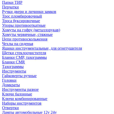
Папки ТИР
Перчатки
Ручки двери и личинки замков
Трос пломбировочный
Троса буксировочные
Упоры противооткатные
Хомуты на гофру (металлорукав)
Хомуты червячные, стяжные
Цепи противоскольжения
Чехлы на сиденья
Ящики инструментальные, для огнетушителя
Щетки стеклоочистителя
Бланки СМР, тахограммы
Бланки CMR
Тахограммы
Инструменты
Гайковерты ручные
Головки
Домкраты
Инструменты разное
Ключи балонные
Ключи комбинированные
Наборы инструментов
Отвертки
Лампы автомобильные 12v 24v