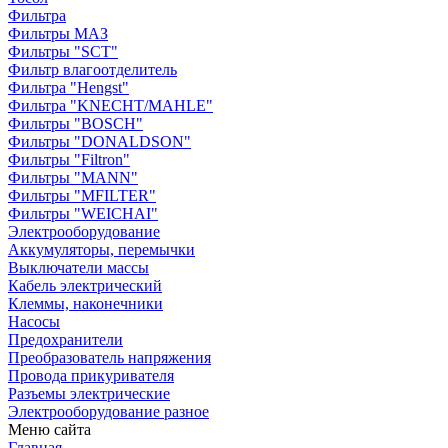
Фильтра
Фильтры МАЗ
Фильтры "SCT"
Фильтр влагоотделитель
Фильтра "Hengst"
Фильтра "KNECHT/MAHLE"
Фильтры "BOSCH"
Фильтры "DONALDSON"
Фильтры "Filtron"
Фильтры "MANN"
Фильтры "MFILTER"
Фильтры "WEICHAI"
Электрооборудование
Аккумуляторы, перемычки
Выключатели массы
Кабель электрический
Клеммы, наконечники
Насосы
Предохранители
Преобразователь напряжения
Провода прикуривателя
Разъемы электрические
Электрооборудование разное
Меню сайта
Главная