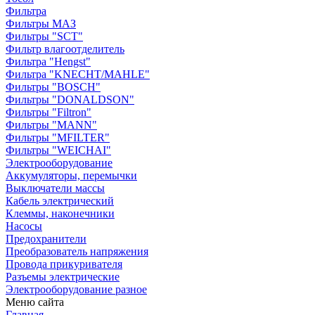
Фильтра
Фильтры МАЗ
Фильтры "SCT"
Фильтр влагоотделитель
Фильтра "Hengst"
Фильтра "KNECHT/MAHLE"
Фильтры "BOSCH"
Фильтры "DONALDSON"
Фильтры "Filtron"
Фильтры "MANN"
Фильтры "MFILTER"
Фильтры "WEICHAI"
Электрооборудование
Аккумуляторы, перемычки
Выключатели массы
Кабель электрический
Клеммы, наконечники
Насосы
Предохранители
Преобразователь напряжения
Провода прикуривателя
Разъемы электрические
Электрооборудование разное
Меню сайта
Главная