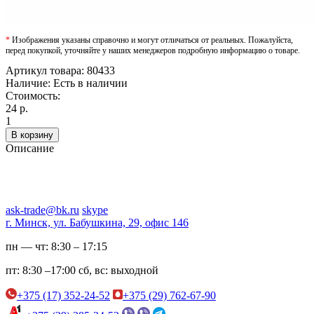
*
Изображения указаны справочно и могут отличаться от реальных. Пожалуйста,
перед покупкой, уточняйте у наших менеджеров подробную информацию о товаре.
Артикул товара:
80433
Наличие:
Есть в наличии
Стоимость:
24 р.
1
В корзину
Описание
ask-trade@bk.ru
skype
г. Минск, ул. Бабушкина, 29, офис 146
пн — чт:
8:30 – 17:15
пт:
8:30 –17:00
сб, вс:
выходной
+375 (17) 352-24-52
+375 (29) 762-67-90