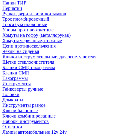
Папки ТИР
Перчатки
Ручки двери и личинки замков
Трос пломбировочный
Троса буксировочные
Упоры противооткатные
Хомуты на гофру (металлорукав)
Хомуты червячные, стяжные
Цепи противоскольжения
Чехлы на сиденья
Ящики инструментальные, для огнетушителя
Щетки стеклоочистителя
Бланки СМР, тахограммы
Бланки CMR
Тахограммы
Инструменты
Гайковерты ручные
Головки
Домкраты
Инструменты разное
Ключи балонные
Ключи комбинированные
Наборы инструментов
Отвертки
Лампы автомобильные 12v 24v