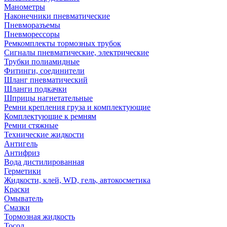
Манометры
Наконечники пневматические
Пневморазъемы
Пневморессоры
Ремкомплекты тормозных трубок
Сигналы пневматические, электрические
Трубки полиамидные
Фитинги, соединители
Шланг пневматический
Шланги подкачки
Шприцы нагнетательные
Ремни крепления груза и комплектующие
Комплектующие к ремням
Ремни стяжные
Технические жидкости
Антигель
Антифриз
Вода дистилированная
Герметики
Жидкости, клей, WD, гель, автокосметика
Краски
Омыватель
Смазки
Тормозная жидкость
Тосол