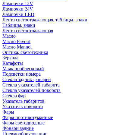
Лампочки 12V
Лампочки 24V
Лампочки LED
Лента светоотражающая, таблицы, знаки
Таблицы, знаки
Лента светоотражающая
Масло
Масло Favorit
Масло Mannol
Оптика, светотехника
Зеркала
Катафоты
Маяк проблесковый
Подсветки номера
Стекла задних фонарей
Стекла указателей габарита
Стекла указателей поворота
Стекла фар
Указатель габаритов
Указатель поворота
Фары
Фары противотуманные
Фары светодиодные
Фонари задние
Пневмооборудование