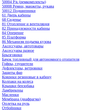
50004 Р/к (ремкомплекты)
50008 Ремни, манжеты, рукава
50012 Подшипники
61 Дверь кабины
68 Сиденье
81 Отопление и вентиляция
82 Принадлежности кабины
84 Оперение
85 Платформа
86 Механизм подъема кузова
Аксессуары, автотовары
Аксессуары разное
Брызговики
Бачок топливный для автономного отопителя
Гофры, глушители
Дефлекторы, ветровики
Защиты фар
Коврики резиновые в кабину
Колпаки на колеса
Крышки бензобака
Ламбрекены
Масленки
Мембрана (диафрагма)
Оплетка на руль
Отбойники