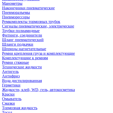
Манометры
Наконечники пневматические
Пневморазъемы
Пневморессоры
Ремкомплекты тормозных трубок
Сигналы пневматические, электрические
Трубки полиамидные
Фитинги, соединители
Шланг пневматический
Шланги подкачки
Шприцы нагнетательные
Ремни крепления груза и комплектующие
Комплектующие к ремням
Ремни стяжные
Технические жидкости
Антигель
Антифриз
Вода дистилированная
Герметики
Жидкости, клей, WD, гель, автокосметика
Краски
Омыватель
Смазки
Тормозная жидкость
Тосол