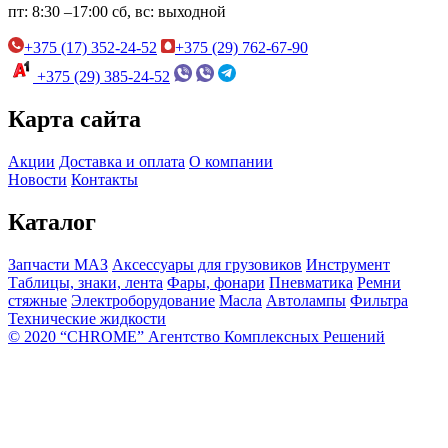
пт:
8:30 –17:00
сб, вс:
выходной
+375 (17) 352-24-52
+375 (29) 762-67-90
+375 (29) 385-24-52
Карта сайта
Акции
Доставка и оплата
О компании
Новости
Контакты
Каталог
Запчасти МАЗ
Аксессуары для грузовиков
Инструмент
Таблицы, знаки, лента
Фары, фонари
Пневматика
Ремни
стяжные
Электроборудование
Масла
Автолампы
Фильтра
Технические жидкости
© 2020 “CHROME” Агентство Комплексных Решений