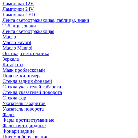
Лампочки 12V
Лампочки 24V
Лампочки LED
Лента светоотражающая, таблицы, знаки
Таблицы, знаки
Лента светоотражающая
Масло
Масло Favorit
Масло Mannol
Оптика, светотехника
Зеркала
Катафоты
Маяк проблесковый
Подсветки номера
Стекла задних фонарей
Стекла указателей габарита
Стекла указателей поворота
Стекла фар
Указатель габаритов
Указатель поворота
Фары
Фары противотуманные
Фары светодиодные
Фонари задние
Пневмооборудование