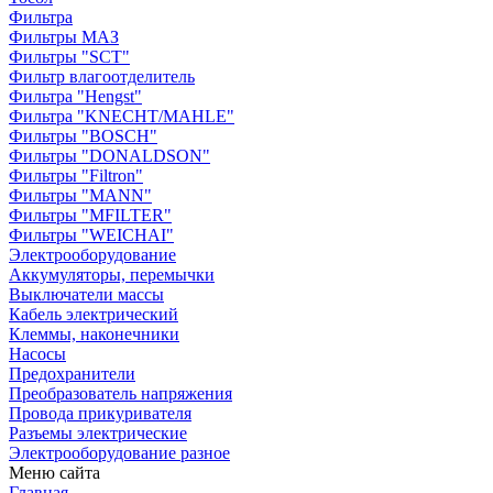
Фильтра
Фильтры МАЗ
Фильтры "SCT"
Фильтр влагоотделитель
Фильтра "Hengst"
Фильтра "KNECHT/MAHLE"
Фильтры "BOSCH"
Фильтры "DONALDSON"
Фильтры "Filtron"
Фильтры "MANN"
Фильтры "MFILTER"
Фильтры "WEICHAI"
Электрооборудование
Аккумуляторы, перемычки
Выключатели массы
Кабель электрический
Клеммы, наконечники
Насосы
Предохранители
Преобразователь напряжения
Провода прикуривателя
Разъемы электрические
Электрооборудование разное
Меню сайта
Главная