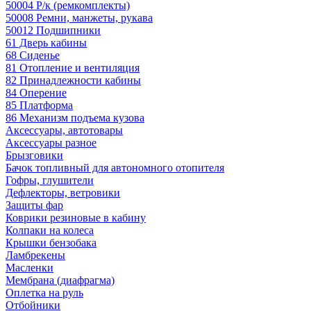
50004 Р/к (ремкомплекты)
50008 Ремни, манжеты, рукава
50012 Подшипники
61 Дверь кабины
68 Сиденье
81 Отопление и вентиляция
82 Принадлежности кабины
84 Оперение
85 Платформа
86 Механизм подъема кузова
Аксессуары, автотовары
Аксессуары разное
Брызговики
Бачок топливный для автономного отопителя
Гофры, глушители
Дефлекторы, ветровики
Защиты фар
Коврики резиновые в кабину
Колпаки на колеса
Крышки бензобака
Ламбрекены
Масленки
Мембрана (диафрагма)
Оплетка на руль
Отбойники