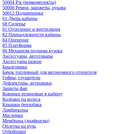
50004 Р/к (ремкомплекты)
50008 Ремни, манжеты, рукава
50012 Подшипники
61 Дверь кабины
68 Сиденье
81 Отопление и вентиляция
82 Принадлежности кабины
84 Оперение
85 Платформа
86 Механизм подъема кузова
Аксессуары, автотовары
Аксессуары разное
Брызговики
Бачок топливный для автономного отопителя
Гофры, глушители
Дефлекторы, ветровики
Защиты фар
Коврики резиновые в кабину
Колпаки на колеса
Крышки бензобака
Ламбрекены
Масленки
Мембрана (диафрагма)
Оплетка на руль
Отбойники