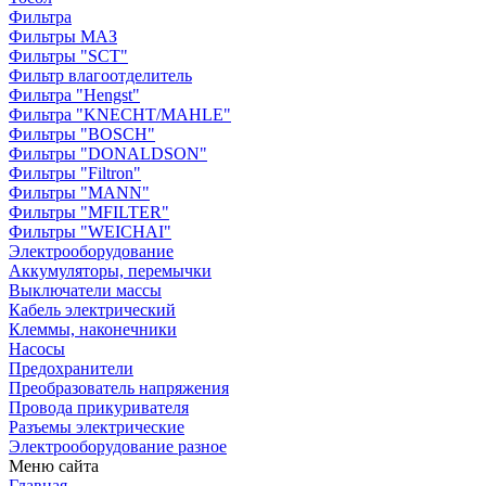
Фильтра
Фильтры МАЗ
Фильтры "SCT"
Фильтр влагоотделитель
Фильтра "Hengst"
Фильтра "KNECHT/MAHLE"
Фильтры "BOSCH"
Фильтры "DONALDSON"
Фильтры "Filtron"
Фильтры "MANN"
Фильтры "MFILTER"
Фильтры "WEICHAI"
Электрооборудование
Аккумуляторы, перемычки
Выключатели массы
Кабель электрический
Клеммы, наконечники
Насосы
Предохранители
Преобразователь напряжения
Провода прикуривателя
Разъемы электрические
Электрооборудование разное
Меню сайта
Главная