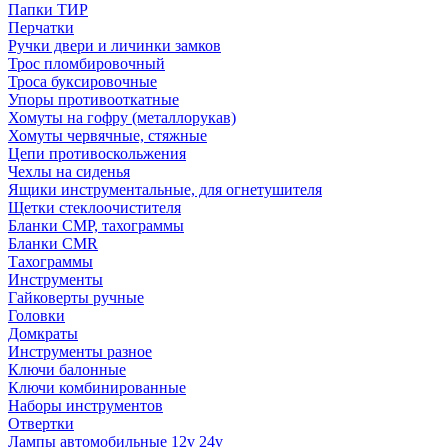
Папки ТИР
Перчатки
Ручки двери и личинки замков
Трос пломбировочный
Троса буксировочные
Упоры противооткатные
Хомуты на гофру (металлорукав)
Хомуты червячные, стяжные
Цепи противоскольжения
Чехлы на сиденья
Ящики инструментальные, для огнетушителя
Щетки стеклоочистителя
Бланки СМР, тахограммы
Бланки CMR
Тахограммы
Инструменты
Гайковерты ручные
Головки
Домкраты
Инструменты разное
Ключи балонные
Ключи комбинированные
Наборы инструментов
Отвертки
Лампы автомобильные 12v 24v