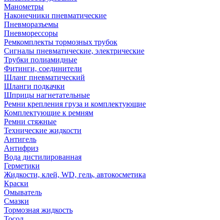
Манометры
Наконечники пневматические
Пневморазъемы
Пневморессоры
Ремкомплекты тормозных трубок
Сигналы пневматические, электрические
Трубки полиамидные
Фитинги, соединители
Шланг пневматический
Шланги подкачки
Шприцы нагнетательные
Ремни крепления груза и комплектующие
Комплектующие к ремням
Ремни стяжные
Технические жидкости
Антигель
Антифриз
Вода дистилированная
Герметики
Жидкости, клей, WD, гель, автокосметика
Краски
Омыватель
Смазки
Тормозная жидкость
Тосол