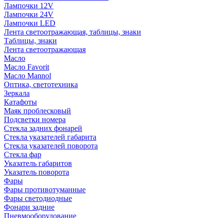
Лампочки 12V
Лампочки 24V
Лампочки LED
Лента светоотражающая, таблицы, знаки
Таблицы, знаки
Лента светоотражающая
Масло
Масло Favorit
Масло Mannol
Оптика, светотехника
Зеркала
Катафоты
Маяк проблесковый
Подсветки номера
Стекла задних фонарей
Стекла указателей габарита
Стекла указателей поворота
Стекла фар
Указатель габаритов
Указатель поворота
Фары
Фары противотуманные
Фары светодиодные
Фонари задние
Пневмооборудование