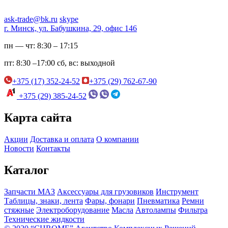
ask-trade@bk.ru
skype
г. Минск, ул. Бабушкина, 29, офис 146
пн — чт:
8:30 – 17:15
пт:
8:30 –17:00
сб, вс:
выходной
+375 (17) 352-24-52
+375 (29) 762-67-90
+375 (29) 385-24-52
Карта сайта
Акции
Доставка и оплата
О компании
Новости
Контакты
Каталог
Запчасти МАЗ
Аксессуары для грузовиков
Инструмент
Таблицы, знаки, лента
Фары, фонари
Пневматика
Ремни
стяжные
Электроборудование
Масла
Автолампы
Фильтра
Технические жидкости