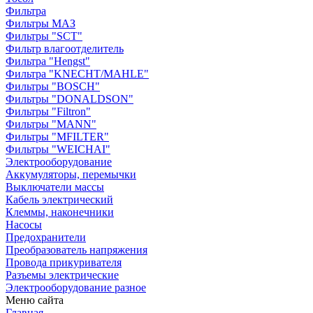
Фильтра
Фильтры МАЗ
Фильтры "SCT"
Фильтр влагоотделитель
Фильтра "Hengst"
Фильтра "KNECHT/MAHLE"
Фильтры "BOSCH"
Фильтры "DONALDSON"
Фильтры "Filtron"
Фильтры "MANN"
Фильтры "MFILTER"
Фильтры "WEICHAI"
Электрооборудование
Аккумуляторы, перемычки
Выключатели массы
Кабель электрический
Клеммы, наконечники
Насосы
Предохранители
Преобразователь напряжения
Провода прикуривателя
Разъемы электрические
Электрооборудование разное
Меню сайта
Главная