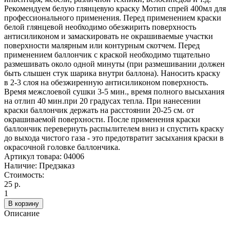
Рекомендуем белую глянцевую краску Мотип спрей 400мл для
профессионального применения. Перед применением краски
белой глянцевой необходимо обезжирить поверхность
антисиликоном и замаскировать не окрашиваемые участки
поверхности малярным или контурным скотчем. Перед
применением баллончик с краской необходимо тщательно
размешивать около одной минуты (при размешивании должен
быть слышен стук шарика внутри баллона). Наносить краску
в 2-3 слоя на обезжиренную антисиликоном поверхность.
Время межслоевой сушки 3-5 мин., время полного высыхания
на отлип 40 мин.при 20 градусах тепла. При нанесении
краски баллончик держать на расстоянии 20-25 см. от
окрашиваемой поверхности. После применения краски
баллончик перевернуть распылителем вниз и спустить краску
до выхода чистого газа - это предотвратит засыхания краски в
окрасочной головке баллончика.
Артикул товара:
04006
Наличие:
Предзаказ
Стоимость:
25 р.
1
В корзину
Описание