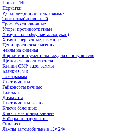
Папки ТИР
Перчатки
Ручки двери и личинки замков
Трос пломбировочный
Троса буксировочные
Упоры противооткатные
Хомуты на гофру (металлорукав)
Хомуты червячные, стяжные
Цепи противоскольжения
Чехлы на сиденья
Ящики инструментальные, для огнетушителя
Щетки стеклоочистителя
Бланки СМР, тахограммы
Бланки CMR
Тахограммы
Инструменты
Гайковерты ручные
Головки
Домкраты
Инструменты разное
Ключи балонные
Ключи комбинированные
Наборы инструментов
Отвертки
Лампы автомобильные 12v 24v