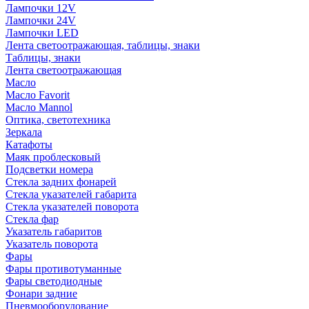
Лампочки 12V
Лампочки 24V
Лампочки LED
Лента светоотражающая, таблицы, знаки
Таблицы, знаки
Лента светоотражающая
Масло
Масло Favorit
Масло Mannol
Оптика, светотехника
Зеркала
Катафоты
Маяк проблесковый
Подсветки номера
Стекла задних фонарей
Стекла указателей габарита
Стекла указателей поворота
Стекла фар
Указатель габаритов
Указатель поворота
Фары
Фары противотуманные
Фары светодиодные
Фонари задние
Пневмооборудование