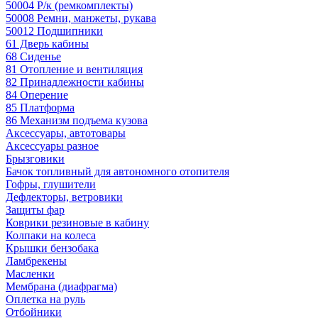
50004 Р/к (ремкомплекты)
50008 Ремни, манжеты, рукава
50012 Подшипники
61 Дверь кабины
68 Сиденье
81 Отопление и вентиляция
82 Принадлежности кабины
84 Оперение
85 Платформа
86 Механизм подъема кузова
Аксессуары, автотовары
Аксессуары разное
Брызговики
Бачок топливный для автономного отопителя
Гофры, глушители
Дефлекторы, ветровики
Защиты фар
Коврики резиновые в кабину
Колпаки на колеса
Крышки бензобака
Ламбрекены
Масленки
Мембрана (диафрагма)
Оплетка на руль
Отбойники