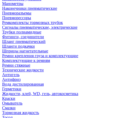
Манометры
Наконечники пневматические
Пневморазъемы
Пневморессоры
Ремкомплекты тормозных трубок
Сигналы пневматические, электрические
Трубки полиамидные
Фитинги, соединители
Шланг пневматический
Шланги подкачки
Шприцы нагнетательные
Ремни крепления груза и комплектующие
Комплектующие к ремням
Ремни стяжные
Технические жидкости
Антигель
Антифриз
Вода дистилированная
Герметики
Жидкости, клей, WD, гель, автокосметика
Краски
Омыватель
Смазки
Тормозная жидкость
Тосол