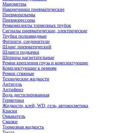
Манометры
Наконечники пневматические
Пневморазъемы
Пневморессоры
Ремкомплекты тормозных трубок
Сигналы пневматические, электрические
Трубки полиамидные
Фитинги, соединители
Шланг пневматический
Шланги подкачки
Шприцы нагнетательные
Ремни крепления груза и комплектующие
Комплектующие к ремням
Ремни стяжные
Технические жидкости
Антигель
Антифриз
Вода дистилированная
Герметики
Жидкости, клей, WD, гель, автокосметика
Краски
Омыватель
Смазки
Тормозная жидкость
Тосол