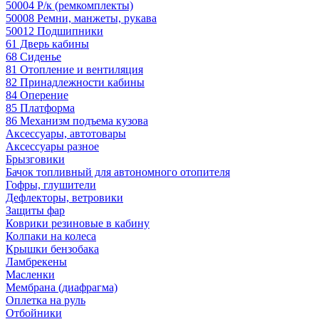
50004 Р/к (ремкомплекты)
50008 Ремни, манжеты, рукава
50012 Подшипники
61 Дверь кабины
68 Сиденье
81 Отопление и вентиляция
82 Принадлежности кабины
84 Оперение
85 Платформа
86 Механизм подъема кузова
Аксессуары, автотовары
Аксессуары разное
Брызговики
Бачок топливный для автономного отопителя
Гофры, глушители
Дефлекторы, ветровики
Защиты фар
Коврики резиновые в кабину
Колпаки на колеса
Крышки бензобака
Ламбрекены
Масленки
Мембрана (диафрагма)
Оплетка на руль
Отбойники