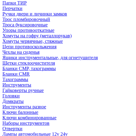
Папки ТИР
Перчатки
Ручки двери и личинки замков
Трос пломбировочный
Троса буксировочные
Упоры противооткатные
Хомуты на гофру (металлорукав)
Хомуты червячные, стяжные
Цепи противоскольжения
Чехлы на сиденья
Ящики инструментальные, для огнетушителя
Щетки стеклоочистителя
Бланки СМР, тахограммы
Бланки CMR
Тахограммы
Инструменты
Гайковерты ручные
Головки
Домкраты
Инструменты разное
Ключи балонные
Ключи комбинированные
Наборы инструментов
Отвертки
Лампы автомобильные 12v 24v