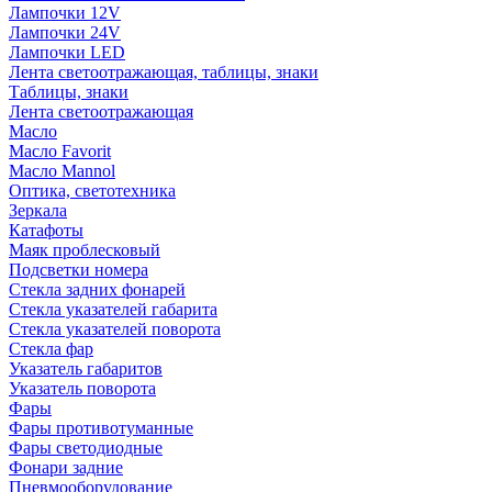
Лампочки 12V
Лампочки 24V
Лампочки LED
Лента светоотражающая, таблицы, знаки
Таблицы, знаки
Лента светоотражающая
Масло
Масло Favorit
Масло Mannol
Оптика, светотехника
Зеркала
Катафоты
Маяк проблесковый
Подсветки номера
Стекла задних фонарей
Стекла указателей габарита
Стекла указателей поворота
Стекла фар
Указатель габаритов
Указатель поворота
Фары
Фары противотуманные
Фары светодиодные
Фонари задние
Пневмооборудование