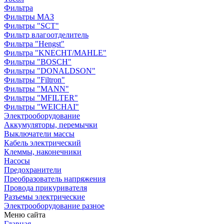
Фильтра
Фильтры МАЗ
Фильтры "SCT"
Фильтр влагоотделитель
Фильтра "Hengst"
Фильтра "KNECHT/MAHLE"
Фильтры "BOSCH"
Фильтры "DONALDSON"
Фильтры "Filtron"
Фильтры "MANN"
Фильтры "MFILTER"
Фильтры "WEICHAI"
Электрооборудование
Аккумуляторы, перемычки
Выключатели массы
Кабель электрический
Клеммы, наконечники
Насосы
Предохранители
Преобразователь напряжения
Провода прикуривателя
Разъемы электрические
Электрооборудование разное
Меню сайта
Главная