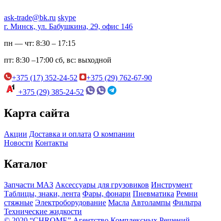
ask-trade@bk.ru
skype
г. Минск, ул. Бабушкина, 29, офис 146
пн — чт:
8:30 – 17:15
пт:
8:30 –17:00
сб, вс:
выходной
+375 (17) 352-24-52
+375 (29) 762-67-90
+375 (29) 385-24-52
Карта сайта
Акции
Доставка и оплата
О компании
Новости
Контакты
Каталог
Запчасти МАЗ
Аксессуары для грузовиков
Инструмент
Таблицы, знаки, лента
Фары, фонари
Пневматика
Ремни
стяжные
Электроборудование
Масла
Автолампы
Фильтра
Технические жидкости
© 2020 “CHROME” Агентство Комплексных Решений