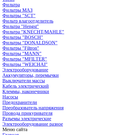
Фильтра
Фильтры МАЗ
Фильтры "SCT"
Фильтр влагоотделитель
Фильтра "Hengst"
Фильтра "KNECHT/MAHLE"
Фильтры "BOSCH"
Фильтры "DONALDSON"
Фильтры "Filtron"
Фильтры "MANN"
Фильтры "MFILTER"
Фильтры "WEICHAI"
Электрооборудование
Аккумуляторы, перемычки
Выключатели массы
Кабель электрический
Клеммы, наконечники
Насосы
Предохранители
Преобразователь напряжения
Провода прикуривателя
Разъемы электрические
Электрооборудование разное
Меню сайта
Главная