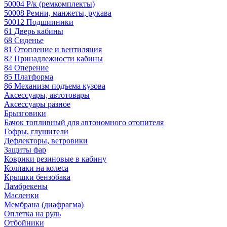
50004 Р/к (ремкомплекты)
50008 Ремни, манжеты, рукава
50012 Подшипники
61 Дверь кабины
68 Сиденье
81 Отопление и вентиляция
82 Принадлежности кабины
84 Оперение
85 Платформа
86 Механизм подъема кузова
Аксессуары, автотовары
Аксессуары разное
Брызговики
Бачок топливный для автономного отопителя
Гофры, глушители
Дефлекторы, ветровики
Защиты фар
Коврики резиновые в кабину
Колпаки на колеса
Крышки бензобака
Ламбрекены
Масленки
Мембрана (диафрагма)
Оплетка на руль
Отбойники