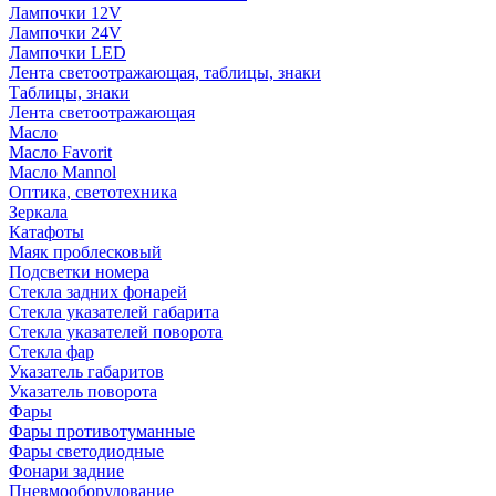
Лампочки 12V
Лампочки 24V
Лампочки LED
Лента светоотражающая, таблицы, знаки
Таблицы, знаки
Лента светоотражающая
Масло
Масло Favorit
Масло Mannol
Оптика, светотехника
Зеркала
Катафоты
Маяк проблесковый
Подсветки номера
Стекла задних фонарей
Стекла указателей габарита
Стекла указателей поворота
Стекла фар
Указатель габаритов
Указатель поворота
Фары
Фары противотуманные
Фары светодиодные
Фонари задние
Пневмооборудование