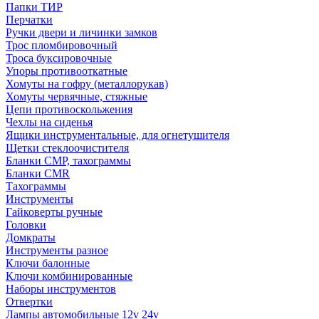
Папки ТИР
Перчатки
Ручки двери и личинки замков
Трос пломбировочный
Троса буксировочные
Упоры противооткатные
Хомуты на гофру (металлорукав)
Хомуты червячные, стяжные
Цепи противоскольжения
Чехлы на сиденья
Ящики инструментальные, для огнетушителя
Щетки стеклоочистителя
Бланки СМР, тахограммы
Бланки CMR
Тахограммы
Инструменты
Гайковерты ручные
Головки
Домкраты
Инструменты разное
Ключи балонные
Ключи комбинированные
Наборы инструментов
Отвертки
Лампы автомобильные 12v 24v