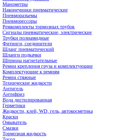
Манометры
Наконечники пневматические
Пневморазъемы
Пневморессоры
Ремкомплекты тормозных трубок
Сигналы пневматические, электрические
Трубки полиамидные
Фитинги, соединители
Шланг пневматический
Шланги подкачки
Шприцы нагнетательные
Ремни крепления груза и комплектующие
Комплектующие к ремням
Ремни стяжные
Технические жидкости
Антигель
Антифриз
Вода дистилированная
Герметики
Жидкости, клей, WD, гель, автокосметика
Краски
Омыватель
Смазки
Тормозная жидкость
Тосол