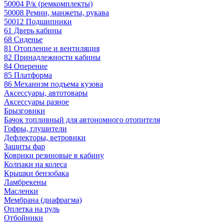
50004 Р/к (ремкомплекты)
50008 Ремни, манжеты, рукава
50012 Подшипники
61 Дверь кабины
68 Сиденье
81 Отопление и вентиляция
82 Принадлежности кабины
84 Оперение
85 Платформа
86 Механизм подъема кузова
Аксессуары, автотовары
Аксессуары разное
Брызговики
Бачок топливный для автономного отопителя
Гофры, глушители
Дефлекторы, ветровики
Защиты фар
Коврики резиновые в кабину
Колпаки на колеса
Крышки бензобака
Ламбрекены
Масленки
Мембрана (диафрагма)
Оплетка на руль
Отбойники