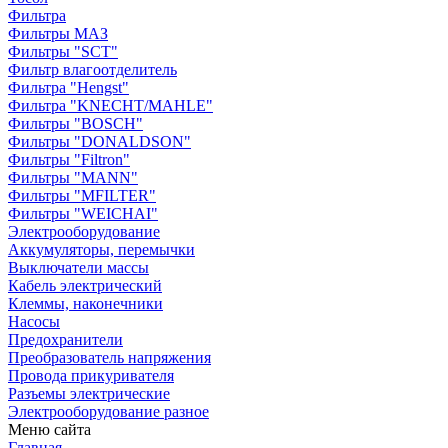
Фильтра
Фильтры МАЗ
Фильтры "SCT"
Фильтр влагоотделитель
Фильтра "Hengst"
Фильтра "KNECHT/MAHLE"
Фильтры "BOSCH"
Фильтры "DONALDSON"
Фильтры "Filtron"
Фильтры "MANN"
Фильтры "MFILTER"
Фильтры "WEICHAI"
Электрооборудование
Аккумуляторы, перемычки
Выключатели массы
Кабель электрический
Клеммы, наконечники
Насосы
Предохранители
Преобразователь напряжения
Провода прикуривателя
Разъемы электрические
Электрооборудование разное
Меню сайта
Главная