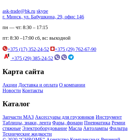
ask-trade@bk.ru
skype
г. Минск, ул. Бабушкина, 29, офис 146
пн — чт:
8:30 – 17:15
пт:
8:30 –17:00
сб, вс:
выходной
+375 (17) 352-24-52
+375 (29) 762-67-90
+375 (29) 385-24-52
Карта сайта
Акции
Доставка и оплата
О компании
Новости
Контакты
Каталог
Запчасти МАЗ
Аксессуары для грузовиков
Инструмент
Таблицы, знаки, лента
Фары, фонари
Пневматика
Ремни
стяжные
Электроборудование
Масла
Автолампы
Фильтра
Технические жидкости
© 2020 “CHROME” Агентство Комплексных Решений