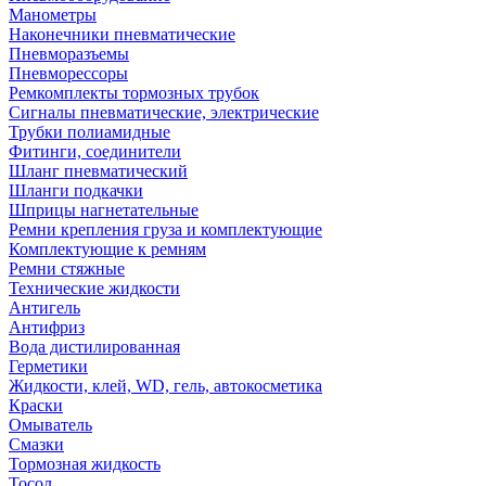
Манометры
Наконечники пневматические
Пневморазъемы
Пневморессоры
Ремкомплекты тормозных трубок
Сигналы пневматические, электрические
Трубки полиамидные
Фитинги, соединители
Шланг пневматический
Шланги подкачки
Шприцы нагнетательные
Ремни крепления груза и комплектующие
Комплектующие к ремням
Ремни стяжные
Технические жидкости
Антигель
Антифриз
Вода дистилированная
Герметики
Жидкости, клей, WD, гель, автокосметика
Краски
Омыватель
Смазки
Тормозная жидкость
Тосол