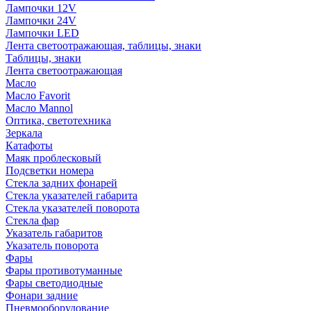
Лампочки 12V
Лампочки 24V
Лампочки LED
Лента светоотражающая, таблицы, знаки
Таблицы, знаки
Лента светоотражающая
Масло
Масло Favorit
Масло Mannol
Оптика, светотехника
Зеркала
Катафоты
Маяк проблесковый
Подсветки номера
Стекла задних фонарей
Стекла указателей габарита
Стекла указателей поворота
Стекла фар
Указатель габаритов
Указатель поворота
Фары
Фары противотуманные
Фары светодиодные
Фонари задние
Пневмооборудование