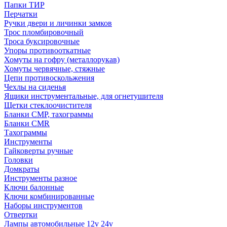
Папки ТИР
Перчатки
Ручки двери и личинки замков
Трос пломбировочный
Троса буксировочные
Упоры противооткатные
Хомуты на гофру (металлорукав)
Хомуты червячные, стяжные
Цепи противоскольжения
Чехлы на сиденья
Ящики инструментальные, для огнетушителя
Щетки стеклоочистителя
Бланки СМР, тахограммы
Бланки CMR
Тахограммы
Инструменты
Гайковерты ручные
Головки
Домкраты
Инструменты разное
Ключи балонные
Ключи комбинированные
Наборы инструментов
Отвертки
Лампы автомобильные 12v 24v