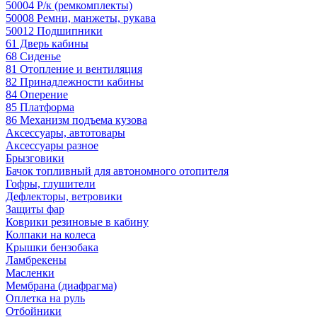
50004 Р/к (ремкомплекты)
50008 Ремни, манжеты, рукава
50012 Подшипники
61 Дверь кабины
68 Сиденье
81 Отопление и вентиляция
82 Принадлежности кабины
84 Оперение
85 Платформа
86 Механизм подъема кузова
Аксессуары, автотовары
Аксессуары разное
Брызговики
Бачок топливный для автономного отопителя
Гофры, глушители
Дефлекторы, ветровики
Защиты фар
Коврики резиновые в кабину
Колпаки на колеса
Крышки бензобака
Ламбрекены
Масленки
Мембрана (диафрагма)
Оплетка на руль
Отбойники