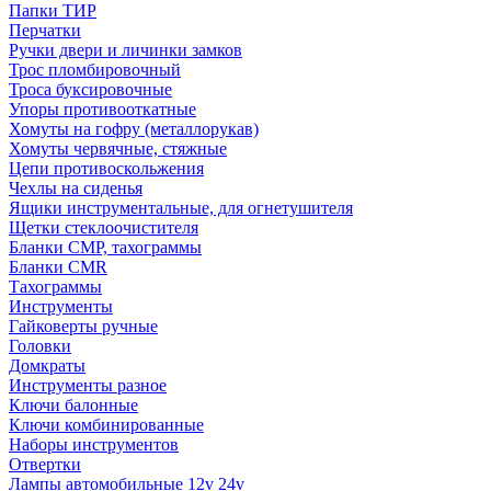
Папки ТИР
Перчатки
Ручки двери и личинки замков
Трос пломбировочный
Троса буксировочные
Упоры противооткатные
Хомуты на гофру (металлорукав)
Хомуты червячные, стяжные
Цепи противоскольжения
Чехлы на сиденья
Ящики инструментальные, для огнетушителя
Щетки стеклоочистителя
Бланки СМР, тахограммы
Бланки CMR
Тахограммы
Инструменты
Гайковерты ручные
Головки
Домкраты
Инструменты разное
Ключи балонные
Ключи комбинированные
Наборы инструментов
Отвертки
Лампы автомобильные 12v 24v