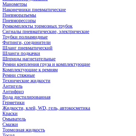
Манометры
Наконечники пневматические
Пневморазъемы
Пневморессоры
Ремкомплекты тормозных трубок
Сигналы пневматические, электрические
Трубки полиамидные
Фитинги, соединители
Шланг пневматический
Шланги подкачки
Шприцы нагнетательные
Ремни крепления груза и комплектующие
Комплектующие к ремням
Ремни стяжные
Технические жидкости
Антигель
Антифриз
Вода дистилированная
Герметики
Жидкости, клей, WD, гель, автокосметика
Краски
Омыватель
Смазки
Тормозная жидкость
Тосол