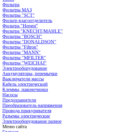
Фильтра
Фильтры МАЗ
Фильтры "SCT"
Фильтр влагоотделитель
Фильтра "Hengst"
Фильтра "KNECHT/MAHLE"
Фильтры "BOSCH"
Фильтры "DONALDSON"
Фильтры "Filtron"
Фильтры "MANN"
Фильтры "MFILTER"
Фильтры "WEICHAI"
Электрооборудование
Аккумуляторы, перемычки
Выключатели массы
Кабель электрический
Клеммы, наконечники
Насосы
Предохранители
Преобразователь напряжения
Провода прикуривателя
Разъемы электрические
Электрооборудование разное
Меню сайта
Главная