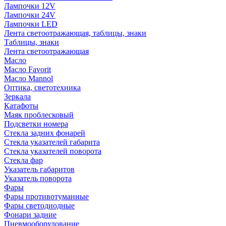
Лампочки 12V
Лампочки 24V
Лампочки LED
Лента светоотражающая, таблицы, знаки
Таблицы, знаки
Лента светоотражающая
Масло
Масло Favorit
Масло Mannol
Оптика, светотехника
Зеркала
Катафоты
Маяк проблесковый
Подсветки номера
Стекла задних фонарей
Стекла указателей габарита
Стекла указателей поворота
Стекла фар
Указатель габаритов
Указатель поворота
Фары
Фары противотуманные
Фары светодиодные
Фонари задние
Пневмооборудование