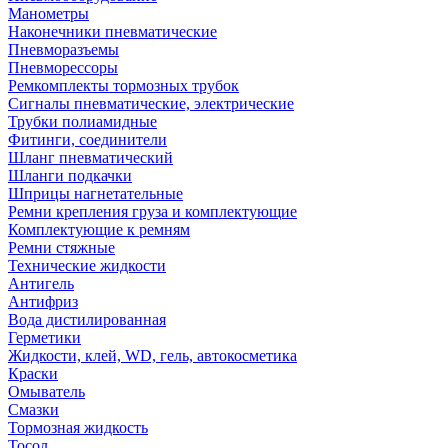
Манометры
Наконечники пневматические
Пневморазъемы
Пневморессоры
Ремкомплекты тормозных трубок
Сигналы пневматические, электрические
Трубки полиамидные
Фитинги, соединители
Шланг пневматический
Шланги подкачки
Шприцы нагнетательные
Ремни крепления груза и комплектующие
Комплектующие к ремням
Ремни стяжные
Технические жидкости
Антигель
Антифриз
Вода дистилированная
Герметики
Жидкости, клей, WD, гель, автокосметика
Краски
Омыватель
Смазки
Тормозная жидкость
Тосол