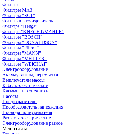
Фильтра
Фильтры МАЗ
Фильтры "SCT"
Фильтр влагоотделитель
Фильтра "Hengst"
Фильтра "KNECHT/MAHLE"
Фильтры "BOSCH"
Фильтры "DONALDSON"
Фильтры "Filtron"
Фильтры "MANN"
Фильтры "MFILTER"
Фильтры "WEICHAI"
Электрооборудование
Аккумуляторы, перемычки
Выключатели массы
Кабель электрический
Клеммы, наконечники
Насосы
Предохранители
Преобразователь напряжения
Провода прикуривателя
Разъемы электрические
Электрооборудование разное
Меню сайта
Главная