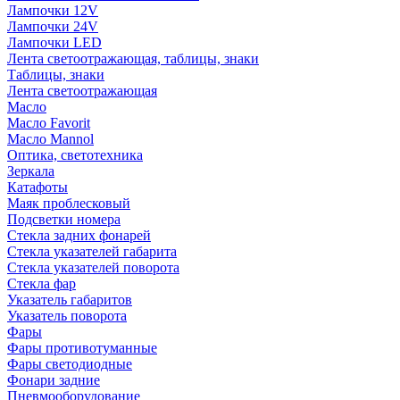
Лампочки 12V
Лампочки 24V
Лампочки LED
Лента светоотражающая, таблицы, знаки
Таблицы, знаки
Лента светоотражающая
Масло
Масло Favorit
Масло Mannol
Оптика, светотехника
Зеркала
Катафоты
Маяк проблесковый
Подсветки номера
Стекла задних фонарей
Стекла указателей габарита
Стекла указателей поворота
Стекла фар
Указатель габаритов
Указатель поворота
Фары
Фары противотуманные
Фары светодиодные
Фонари задние
Пневмооборудование