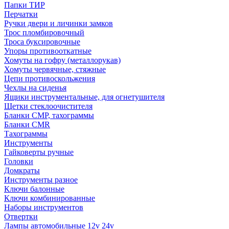
Папки ТИР
Перчатки
Ручки двери и личинки замков
Трос пломбировочный
Троса буксировочные
Упоры противооткатные
Хомуты на гофру (металлорукав)
Хомуты червячные, стяжные
Цепи противоскольжения
Чехлы на сиденья
Ящики инструментальные, для огнетушителя
Щетки стеклоочистителя
Бланки СМР, тахограммы
Бланки CMR
Тахограммы
Инструменты
Гайковерты ручные
Головки
Домкраты
Инструменты разное
Ключи балонные
Ключи комбинированные
Наборы инструментов
Отвертки
Лампы автомобильные 12v 24v