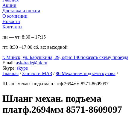
Акции
Доставка и оплата
О компании
Новости
Контакты
пн — чт:
8:30 – 17:15
пт:
8:30 –17:00
сб, вс:
выходной
г. Минск, ул. Бабушкина, 29, офис 146
показать схему проезда
Email:
ask-trade@bk.ru
Skype:
skype
Главная
/
Запчасти МАЗ
/
86 Механизм подъема кузова
/
Шланг механ. подъема платф.2694мм 8571-8609097
Шланг механ. подъема
платф.2694мм 8571-8609097