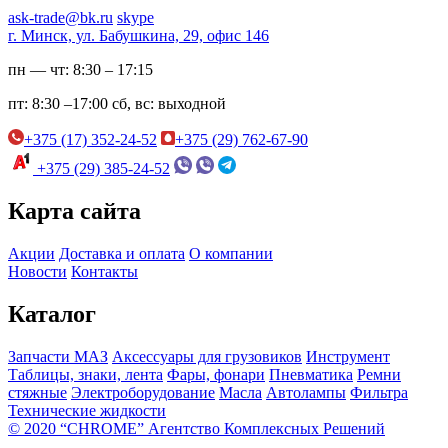
ask-trade@bk.ru
skype
г. Минск, ул. Бабушкина, 29, офис 146
пн — чт:
8:30 – 17:15
пт:
8:30 –17:00
сб, вс:
выходной
+375 (17) 352-24-52
+375 (29) 762-67-90
+375 (29) 385-24-52
Карта сайта
Акции
Доставка и оплата
О компании
Новости
Контакты
Каталог
Запчасти МАЗ
Аксессуары для грузовиков
Инструмент
Таблицы, знаки, лента
Фары, фонари
Пневматика
Ремни
стяжные
Электроборудование
Масла
Автолампы
Фильтра
Технические жидкости
© 2020 “CHROME” Агентство Комплексных Решений