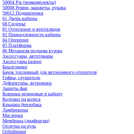
50004 Р/к (ремкомплекты)
50008 Ремни, манжеты, рукава
50012 Подшипники
61 Дверь кабины
68 Сиденье
81 Отопление и вентиляция
82 Принадлежности кабины
84 Оперение
85 Платформа
86 Механизм подъема кузова
Аксессуары, автотовары
Аксессуары разное
Брызговики
Бачок топливный для автономного отопителя
Гофры, глушители
Дефлекторы, ветровики
Защиты фар
Коврики резиновые в кабину
Колпаки на колеса
Крышки бензобака
Ламбрекены
Масленки
Мембрана (диафрагма)
Оплетка на руль
Отбойники