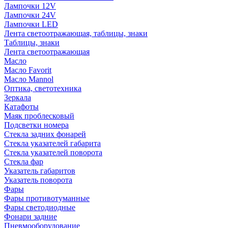
Лампочки 12V
Лампочки 24V
Лампочки LED
Лента светоотражающая, таблицы, знаки
Таблицы, знаки
Лента светоотражающая
Масло
Масло Favorit
Масло Mannol
Оптика, светотехника
Зеркала
Катафоты
Маяк проблесковый
Подсветки номера
Стекла задних фонарей
Стекла указателей габарита
Стекла указателей поворота
Стекла фар
Указатель габаритов
Указатель поворота
Фары
Фары противотуманные
Фары светодиодные
Фонари задние
Пневмооборудование