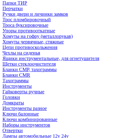
Папки ТИР
Перчатки
Ручки двери и личинки замков
Трос пломбировочный
Троса буксировочные
Упоры противооткатные
Хомуты на гофру (металлорукав)
Хомуты червячные, стяжные
Цепи противоскольжения
Чехлы на сиденья
Ящики инструментальные, для огнетушителя
Щетки стеклоочистителя
Бланки СМР, тахограммы
Бланки CMR
Тахограммы
Инструменты
Гайковерты ручные
Головки
Домкраты
Инструменты разное
Ключи балонные
Ключи комбинированные
Наборы инструментов
Отвертки
Лампы автомобильные 12v 24v