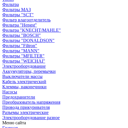
Фильтра
Фильтры МАЗ
Фильтры "SCT"
Фильтр влагоотделитель
Фильтра "Hengst"
Фильтра "KNECHT/MAHLE"
Фильтры "BOSCH"
Фильтры "DONALDSON"
Фильтры "Filtron"
Фильтры "MANN"
Фильтры "MFILTER"
Фильтры "WEICHAI"
Электрооборудование
Аккумуляторы, перемычки
Выключатели массы
Кабель электрический
Клеммы, наконечники
Насосы
Предохранители
Преобразователь напряжения
Провода прикуривателя
Разъемы электрические
Электрооборудование разное
Меню сайта
Главная