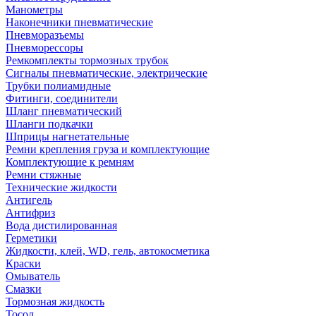
Манометры
Наконечники пневматические
Пневморазъемы
Пневморессоры
Ремкомплекты тормозных трубок
Сигналы пневматические, электрические
Трубки полиамидные
Фитинги, соединители
Шланг пневматический
Шланги подкачки
Шприцы нагнетательные
Ремни крепления груза и комплектующие
Комплектующие к ремням
Ремни стяжные
Технические жидкости
Антигель
Антифриз
Вода дистилированная
Герметики
Жидкости, клей, WD, гель, автокосметика
Краски
Омыватель
Смазки
Тормозная жидкость
Тосол