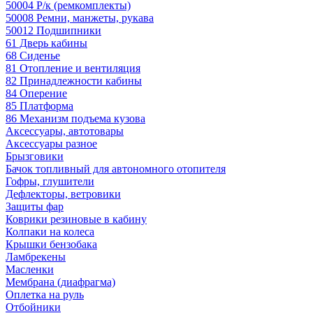
50004 Р/к (ремкомплекты)
50008 Ремни, манжеты, рукава
50012 Подшипники
61 Дверь кабины
68 Сиденье
81 Отопление и вентиляция
82 Принадлежности кабины
84 Оперение
85 Платформа
86 Механизм подъема кузова
Аксессуары, автотовары
Аксессуары разное
Брызговики
Бачок топливный для автономного отопителя
Гофры, глушители
Дефлекторы, ветровики
Защиты фар
Коврики резиновые в кабину
Колпаки на колеса
Крышки бензобака
Ламбрекены
Масленки
Мембрана (диафрагма)
Оплетка на руль
Отбойники