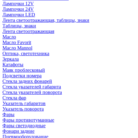
Лампочки 12V
Лампочки 24V
Лампочки LED
Лента светоотражающая, таблицы, знаки
Таблицы, знаки
Лента светоотражающая
Масло
Масло Favorit
Масло Mannol
Оптика, светотехника
Зеркала
Катафоты
Маяк проблесковый
Подсветки номера
Стекла задних фонарей
Стекла указателей габарита
Стекла указателей поворота
Стекла фар
Указатель габаритов
Указатель поворота
Фары
Фары противотуманные
Фары светодиодные
Фонари задние
Пневмооборудование