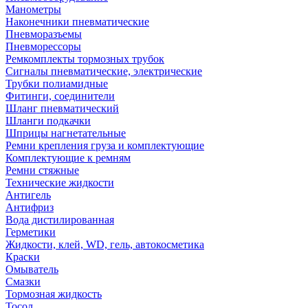
Манометры
Наконечники пневматические
Пневморазъемы
Пневморессоры
Ремкомплекты тормозных трубок
Сигналы пневматические, электрические
Трубки полиамидные
Фитинги, соединители
Шланг пневматический
Шланги подкачки
Шприцы нагнетательные
Ремни крепления груза и комплектующие
Комплектующие к ремням
Ремни стяжные
Технические жидкости
Антигель
Антифриз
Вода дистилированная
Герметики
Жидкости, клей, WD, гель, автокосметика
Краски
Омыватель
Смазки
Тормозная жидкость
Тосол