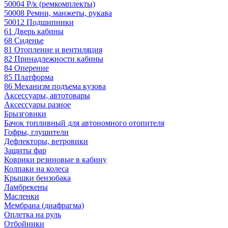
50004 Р/к (ремкомплекты)
50008 Ремни, манжеты, рукава
50012 Подшипники
61 Дверь кабины
68 Сиденье
81 Отопление и вентиляция
82 Принадлежности кабины
84 Оперение
85 Платформа
86 Механизм подъема кузова
Аксессуары, автотовары
Аксессуары разное
Брызговики
Бачок топливный для автономного отопителя
Гофры, глушители
Дефлекторы, ветровики
Защиты фар
Коврики резиновые в кабину
Колпаки на колеса
Крышки бензобака
Ламбрекены
Масленки
Мембрана (диафрагма)
Оплетка на руль
Отбойники