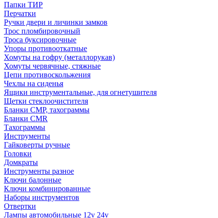
Папки ТИР
Перчатки
Ручки двери и личинки замков
Трос пломбировочный
Троса буксировочные
Упоры противооткатные
Хомуты на гофру (металлорукав)
Хомуты червячные, стяжные
Цепи противоскольжения
Чехлы на сиденья
Ящики инструментальные, для огнетушителя
Щетки стеклоочистителя
Бланки СМР, тахограммы
Бланки CMR
Тахограммы
Инструменты
Гайковерты ручные
Головки
Домкраты
Инструменты разное
Ключи балонные
Ключи комбинированные
Наборы инструментов
Отвертки
Лампы автомобильные 12v 24v