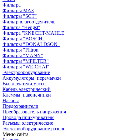
Фильтра
Фильтры МАЗ
Фильтры "SCT"
Фильтр влагоотделитель
Фильтра "Hengst"
Фильтра "KNECHT/MAHLE"
Фильтры "BOSCH"
Фильтры "DONALDSON"
Фильтры "Filtron"
Фильтры "MANN"
Фильтры "MFILTER"
Фильтры "WEICHAI"
Электрооборудование
Аккумуляторы, перемычки
Выключатели массы
Кабель электрический
Клеммы, наконечники
Насосы
Предохранители
Преобразователь напряжения
Провода прикуривателя
Разъемы электрические
Электрооборудование разное
Меню сайта
Главная