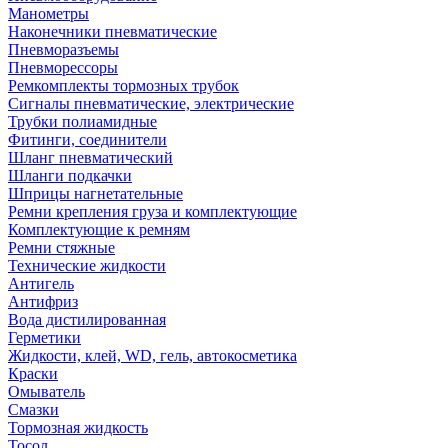
Манометры
Наконечники пневматические
Пневморазъемы
Пневморессоры
Ремкомплекты тормозных трубок
Сигналы пневматические, электрические
Трубки полиамидные
Фитинги, соединители
Шланг пневматический
Шланги подкачки
Шприцы нагнетательные
Ремни крепления груза и комплектующие
Комплектующие к ремням
Ремни стяжные
Технические жидкости
Антигель
Антифриз
Вода дистилированная
Герметики
Жидкости, клей, WD, гель, автокосметика
Краски
Омыватель
Смазки
Тормозная жидкость
Тосол