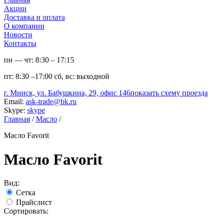
Акции
Доставка и оплата
О компании
Новости
Контакты
пн — чт:
8:30 – 17:15
пт:
8:30 –17:00
сб, вс:
выходной
г. Минск, ул. Бабушкина, 29, офис 146
показать схему проезда
Email:
ask-trade@bk.ru
Skype:
skype
Главная
/
Масло
/
Масло Favorit
Масло Favorit
Вид:
Сетка
Прайслист
Сортировать: