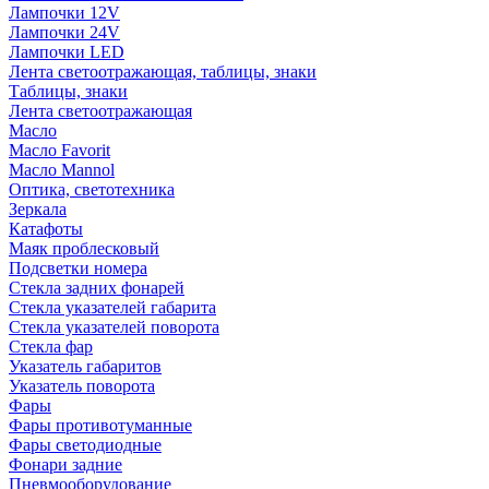
Лампочки 12V
Лампочки 24V
Лампочки LED
Лента светоотражающая, таблицы, знаки
Таблицы, знаки
Лента светоотражающая
Масло
Масло Favorit
Масло Mannol
Оптика, светотехника
Зеркала
Катафоты
Маяк проблесковый
Подсветки номера
Стекла задних фонарей
Стекла указателей габарита
Стекла указателей поворота
Стекла фар
Указатель габаритов
Указатель поворота
Фары
Фары противотуманные
Фары светодиодные
Фонари задние
Пневмооборудование