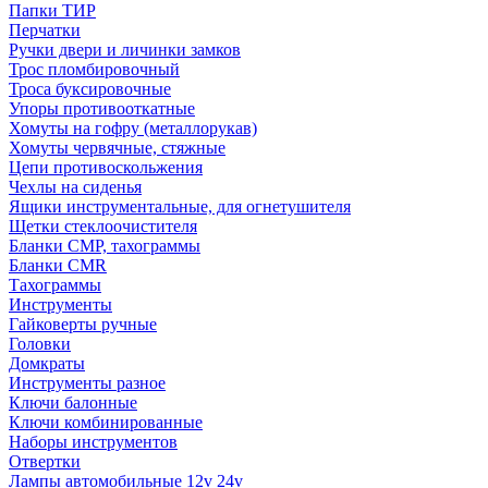
Папки ТИР
Перчатки
Ручки двери и личинки замков
Трос пломбировочный
Троса буксировочные
Упоры противооткатные
Хомуты на гофру (металлорукав)
Хомуты червячные, стяжные
Цепи противоскольжения
Чехлы на сиденья
Ящики инструментальные, для огнетушителя
Щетки стеклоочистителя
Бланки СМР, тахограммы
Бланки CMR
Тахограммы
Инструменты
Гайковерты ручные
Головки
Домкраты
Инструменты разное
Ключи балонные
Ключи комбинированные
Наборы инструментов
Отвертки
Лампы автомобильные 12v 24v