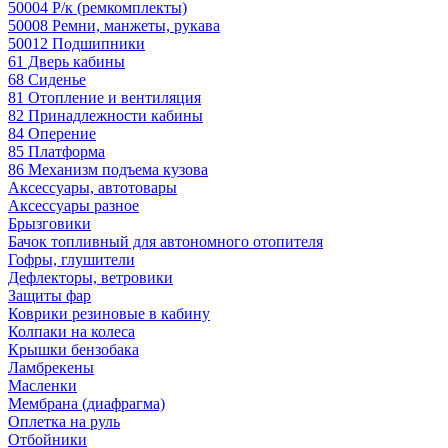
50004 Р/к (ремкомплекты)
50008 Ремни, манжеты, рукава
50012 Подшипники
61 Дверь кабины
68 Сиденье
81 Отопление и вентиляция
82 Принадлежности кабины
84 Оперение
85 Платформа
86 Механизм подъема кузова
Аксессуары, автотовары
Аксессуары разное
Брызговики
Бачок топливный для автономного отопителя
Гофры, глушители
Дефлекторы, ветровики
Защиты фар
Коврики резиновые в кабину
Колпаки на колеса
Крышки бензобака
Ламбрекены
Масленки
Мембрана (диафрагма)
Оплетка на руль
Отбойники