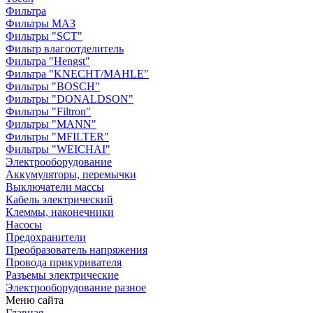
Фильтра
Фильтры МАЗ
Фильтры "SCT"
Фильтр влагоотделитель
Фильтра "Hengst"
Фильтра "KNECHT/MAHLE"
Фильтры "BOSCH"
Фильтры "DONALDSON"
Фильтры "Filtron"
Фильтры "MANN"
Фильтры "MFILTER"
Фильтры "WEICHAI"
Электрооборудование
Аккумуляторы, перемычки
Выключатели массы
Кабель электрический
Клеммы, наконечники
Насосы
Предохранители
Преобразователь напряжения
Провода прикуривателя
Разъемы электрические
Электрооборудование разное
Меню сайта
Главная