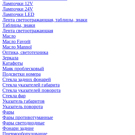
Лампочки 12V
Лампочки 24V
Лампочки LED
Лента светоотражающая, таблицы, знаки
Таблицы, знаки
Лента светоотражающая
Масло
Масло Favorit
Масло Mannol
Оптика, светотехника
Зеркала
Катафоты
Маяк проблесковый
Подсветки номера
Стекла задних фонарей
Стекла указателей габарита
Стекла указателей поворота
Стекла фар
Указатель габаритов
Указатель поворота
Фары
Фары противотуманные
Фары светодиодные
Фонари задние
Пневмооборудование