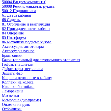
50004 Р/к (ремкомплекты)
50008 Ремни, манжеты, рукава
50012 Подшипники
61 Дверь кабины
68 Сиденье
81 Отопление и вентиляция
82 Принадлежности кабины
84 Оперение
85 Платформа
86 Механизм подъема кузова
Аксессуары, автотовары
Аксессуары разное
Брызговики
Бачок топливный для автономного отопителя
Гофры, глушители
Дефлекторы, ветровики
Защиты фар
Коврики резиновые в кабину
Колпаки на колеса
Крышки бензобака
Ламбрекены
Масленки
Мембрана (диафрагма)
Оплетка на руль
Отбойники