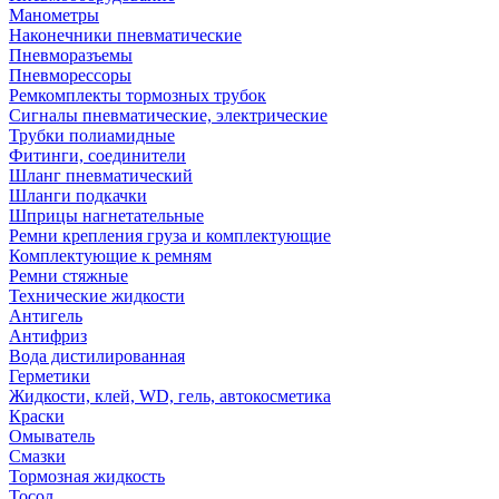
Манометры
Наконечники пневматические
Пневморазъемы
Пневморессоры
Ремкомплекты тормозных трубок
Сигналы пневматические, электрические
Трубки полиамидные
Фитинги, соединители
Шланг пневматический
Шланги подкачки
Шприцы нагнетательные
Ремни крепления груза и комплектующие
Комплектующие к ремням
Ремни стяжные
Технические жидкости
Антигель
Антифриз
Вода дистилированная
Герметики
Жидкости, клей, WD, гель, автокосметика
Краски
Омыватель
Смазки
Тормозная жидкость
Тосол