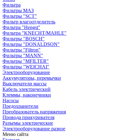
Фильтра
Фильтры МАЗ
Фильтры "SCT"
Фильтр влагоотделитель
Фильтра "Hengst"
Фильтра "KNECHT/MAHLE"
Фильтры "BOSCH"
Фильтры "DONALDSON"
Фильтры "Filtron"
Фильтры "MANN"
Фильтры "MFILTER"
Фильтры "WEICHAI"
Электрооборудование
Аккумуляторы, перемычки
Выключатели массы
Кабель электрический
Клеммы, наконечники
Насосы
Предохранители
Преобразователь напряжения
Провода прикуривателя
Разъемы электрические
Электрооборудование разное
Меню сайта
Главная