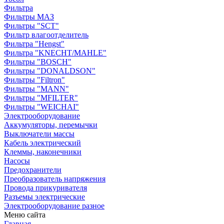
Фильтра
Фильтры МАЗ
Фильтры "SCT"
Фильтр влагоотделитель
Фильтра "Hengst"
Фильтра "KNECHT/MAHLE"
Фильтры "BOSCH"
Фильтры "DONALDSON"
Фильтры "Filtron"
Фильтры "MANN"
Фильтры "MFILTER"
Фильтры "WEICHAI"
Электрооборудование
Аккумуляторы, перемычки
Выключатели массы
Кабель электрический
Клеммы, наконечники
Насосы
Предохранители
Преобразователь напряжения
Провода прикуривателя
Разъемы электрические
Электрооборудование разное
Меню сайта
Главная