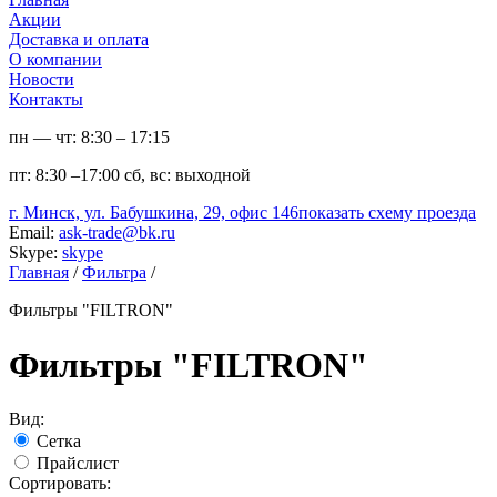
Акции
Доставка и оплата
О компании
Новости
Контакты
пн — чт:
8:30 – 17:15
пт:
8:30 –17:00
сб, вс:
выходной
г. Минск, ул. Бабушкина, 29, офис 146
показать схему проезда
Email:
ask-trade@bk.ru
Skype:
skype
Главная
/
Фильтра
/
Фильтры "FILTRON"
Фильтры "FILTRON"
Вид:
Сетка
Прайслист
Сортировать: