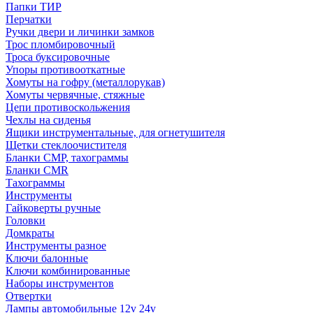
Папки ТИР
Перчатки
Ручки двери и личинки замков
Трос пломбировочный
Троса буксировочные
Упоры противооткатные
Хомуты на гофру (металлорукав)
Хомуты червячные, стяжные
Цепи противоскольжения
Чехлы на сиденья
Ящики инструментальные, для огнетушителя
Щетки стеклоочистителя
Бланки СМР, тахограммы
Бланки CMR
Тахограммы
Инструменты
Гайковерты ручные
Головки
Домкраты
Инструменты разное
Ключи балонные
Ключи комбинированные
Наборы инструментов
Отвертки
Лампы автомобильные 12v 24v