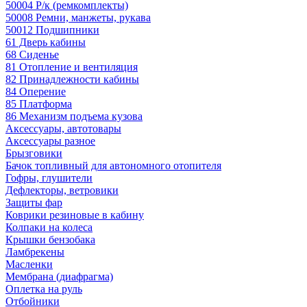
50004 Р/к (ремкомплекты)
50008 Ремни, манжеты, рукава
50012 Подшипники
61 Дверь кабины
68 Сиденье
81 Отопление и вентиляция
82 Принадлежности кабины
84 Оперение
85 Платформа
86 Механизм подъема кузова
Аксессуары, автотовары
Аксессуары разное
Брызговики
Бачок топливный для автономного отопителя
Гофры, глушители
Дефлекторы, ветровики
Защиты фар
Коврики резиновые в кабину
Колпаки на колеса
Крышки бензобака
Ламбрекены
Масленки
Мембрана (диафрагма)
Оплетка на руль
Отбойники