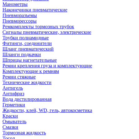
Манометры
Наконечники пневматические
Пневморазъемы
Пневморессоры
Ремкомплекты тормозных трубок
Сигналы пневматические, электрические
Трубки полиамидные
Фитинги, соединители
Шланг пневматический
Шланги подкачки
Шприцы нагнетательные
Ремни крепления груза и комплектующие
Комплектующие к ремням
Ремни стяжные
Технические жидкости
Антигель
Антифриз
Вода дистилированная
Герметики
Жидкости, клей, WD, гель, автокосметика
Краски
Омыватель
Смазки
Тормозная жидкость
Тосол