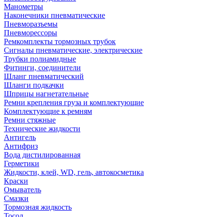
Манометры
Наконечники пневматические
Пневморазъемы
Пневморессоры
Ремкомплекты тормозных трубок
Сигналы пневматические, электрические
Трубки полиамидные
Фитинги, соединители
Шланг пневматический
Шланги подкачки
Шприцы нагнетательные
Ремни крепления груза и комплектующие
Комплектующие к ремням
Ремни стяжные
Технические жидкости
Антигель
Антифриз
Вода дистилированная
Герметики
Жидкости, клей, WD, гель, автокосметика
Краски
Омыватель
Смазки
Тормозная жидкость
Тосол