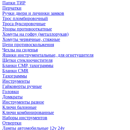
Папки ТИР
Перчатки
Ручки двери и личинки замков
Трос пломбировочный
Троса буксировочные
Упоры противооткатные
Хомуты на гофру (металлорукав)
Хомуты червячные, стяжные
Цепи противоскольжения
Чехлы на сиденья
Ящики инструментальные, для огнетушителя
Щетки стеклоочистителя
Бланки СМР, тахограммы
Бланки CMR
Тахограммы
Инструменты
Гайковерты ручные
Головки
Домкраты
Инструменты разное
Ключи балонные
Ключи комбинированные
Наборы инструментов
Отвертки
Лампы автомобильные 12v 24v