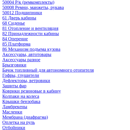
50004 Р/к (ремкомплекты)
50008 Ремни, манжеты, рукава
50012 Подшипники
61 Дверь кабины
68 Сиденье
81 Отопление и вентиляция
82 Принадлежности кабины
84 Оперение
85 Платформа
86 Механизм подъема кузова
Аксессуары, автотовары
Аксессуары разное
Брызговики
Бачок топливный для автономного отопителя
Гофры, глушители
Дефлекторы, ветровики
Защиты фар
Коврики резиновые в кабину
Колпаки на колеса
Крышки бензобака
Ламбрекены
Масленки
Мембрана (диафрагма)
Оплетка на руль
Отбойники