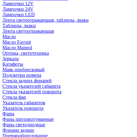
Лампочки 12V
Лампочки 24V
Лампочки LED
Лента светоотражающая, таблицы, знаки
Таблицы, знаки
Лента светоотражающая
Масло
Масло Favorit
Масло Mannol
Оптика, светотехника
Зеркала
Катафоты
Маяк проблесковый
Подсветки номера
Стекла задних фонарей
Стекла указателей габарита
Стекла указателей поворота
Стекла фар
Указатель габаритов
Указатель поворота
Фары
Фары противотуманные
Фары светодиодные
Фонари задние
Пневмооборудование