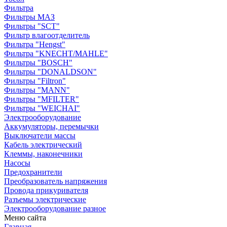
Фильтра
Фильтры МАЗ
Фильтры "SCT"
Фильтр влагоотделитель
Фильтра "Hengst"
Фильтра "KNECHT/MAHLE"
Фильтры "BOSCH"
Фильтры "DONALDSON"
Фильтры "Filtron"
Фильтры "MANN"
Фильтры "MFILTER"
Фильтры "WEICHAI"
Электрооборудование
Аккумуляторы, перемычки
Выключатели массы
Кабель электрический
Клеммы, наконечники
Насосы
Предохранители
Преобразователь напряжения
Провода прикуривателя
Разъемы электрические
Электрооборудование разное
Меню сайта
Главная