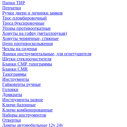
Папки ТИР
Перчатки
Ручки двери и личинки замков
Трос пломбировочный
Троса буксировочные
Упоры противооткатные
Хомуты на гофру (металлорукав)
Хомуты червячные, стяжные
Цепи противоскольжения
Чехлы на сиденья
Ящики инструментальные, для огнетушителя
Щетки стеклоочистителя
Бланки СМР, тахограммы
Бланки CMR
Тахограммы
Инструменты
Гайковерты ручные
Головки
Домкраты
Инструменты разное
Ключи балонные
Ключи комбинированные
Наборы инструментов
Отвертки
Лампы автомобильные 12v 24v