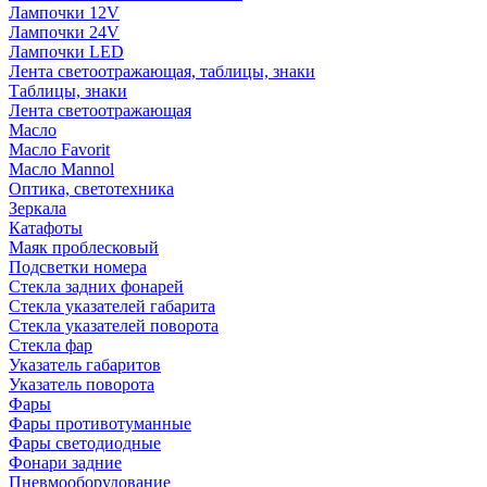
Лампочки 12V
Лампочки 24V
Лампочки LED
Лента светоотражающая, таблицы, знаки
Таблицы, знаки
Лента светоотражающая
Масло
Масло Favorit
Масло Mannol
Оптика, светотехника
Зеркала
Катафоты
Маяк проблесковый
Подсветки номера
Стекла задних фонарей
Стекла указателей габарита
Стекла указателей поворота
Стекла фар
Указатель габаритов
Указатель поворота
Фары
Фары противотуманные
Фары светодиодные
Фонари задние
Пневмооборудование