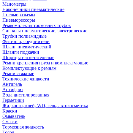
Манометры
Наконечники пневматические
Пневморазъемы
Пневморессоры
Ремкомплекты тормозных трубок
Сигналы пневматические, электрические
Трубки полиамидные
Фитинги, соединители
Шланг пневматический
Шланги подкачки
Шприцы нагнетательные
Ремни крепления груза и комплектующие
Комплектующие к ремням
Ремни стяжные
Технические жидкости
Антигель
Антифриз
Вода дистилированная
Герметики
Жидкости, клей, WD, гель, автокосметика
Краски
Омыватель
Смазки
Тормозная жидкость
Тосол