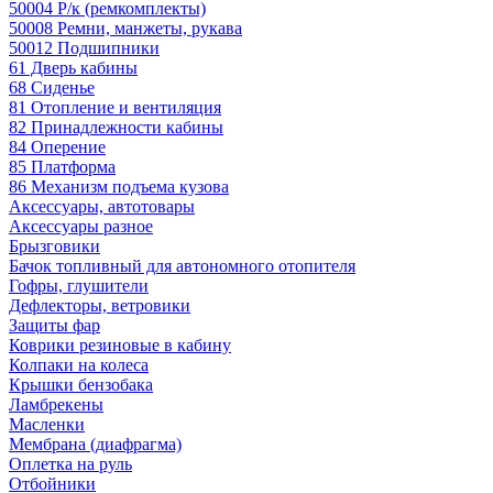
50004 Р/к (ремкомплекты)
50008 Ремни, манжеты, рукава
50012 Подшипники
61 Дверь кабины
68 Сиденье
81 Отопление и вентиляция
82 Принадлежности кабины
84 Оперение
85 Платформа
86 Механизм подъема кузова
Аксессуары, автотовары
Аксессуары разное
Брызговики
Бачок топливный для автономного отопителя
Гофры, глушители
Дефлекторы, ветровики
Защиты фар
Коврики резиновые в кабину
Колпаки на колеса
Крышки бензобака
Ламбрекены
Масленки
Мембрана (диафрагма)
Оплетка на руль
Отбойники