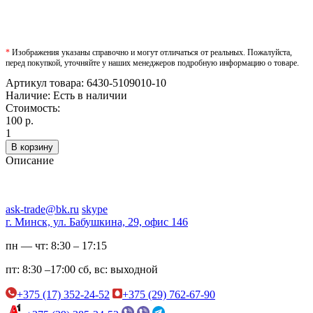
*
Изображения указаны справочно и могут отличаться от реальных. Пожалуйста,
перед покупкой, уточняйте у наших менеджеров подробную информацию о товаре.
Артикул товара:
6430-5109010-10
Наличие:
Есть в наличии
Стоимость:
100 р.
1
В корзину
Описание
ask-trade@bk.ru
skype
г. Минск, ул. Бабушкина, 29, офис 146
пн — чт:
8:30 – 17:15
пт:
8:30 –17:00
сб, вс:
выходной
+375 (17) 352-24-52
+375 (29) 762-67-90