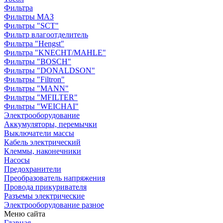
Фильтра
Фильтры МАЗ
Фильтры "SCT"
Фильтр влагоотделитель
Фильтра "Hengst"
Фильтра "KNECHT/MAHLE"
Фильтры "BOSCH"
Фильтры "DONALDSON"
Фильтры "Filtron"
Фильтры "MANN"
Фильтры "MFILTER"
Фильтры "WEICHAI"
Электрооборудование
Аккумуляторы, перемычки
Выключатели массы
Кабель электрический
Клеммы, наконечники
Насосы
Предохранители
Преобразователь напряжения
Провода прикуривателя
Разъемы электрические
Электрооборудование разное
Меню сайта
Главная