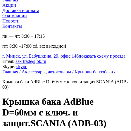
Акции
Доставка и оплата
О компании
Новости
Контакты
пн — чт:
8:30 – 17:15
пт:
8:30 –17:00
сб, вс:
выходной
г. Минск, ул. Бабушкина, 29, офис 146
показать схему проезда
Email:
ask-trade@bk.ru
Skype:
skype
Главная
/
Аксессуары, автотовары
/
Крышки бензобака
/
Крышка бака AdBlue D=60мм с ключ. и защит.SCANIA (ADB-
03)
Крышка бака AdBlue
D=60мм с ключ. и
защит.SCANIA (ADB-03)