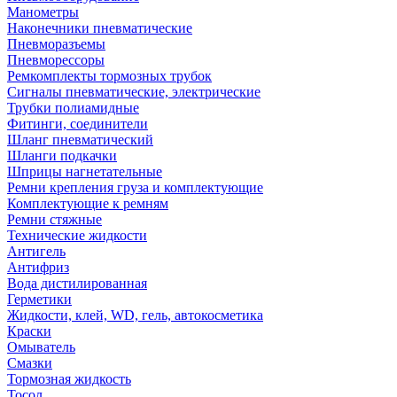
Манометры
Наконечники пневматические
Пневморазъемы
Пневморессоры
Ремкомплекты тормозных трубок
Сигналы пневматические, электрические
Трубки полиамидные
Фитинги, соединители
Шланг пневматический
Шланги подкачки
Шприцы нагнетательные
Ремни крепления груза и комплектующие
Комплектующие к ремням
Ремни стяжные
Технические жидкости
Антигель
Антифриз
Вода дистилированная
Герметики
Жидкости, клей, WD, гель, автокосметика
Краски
Омыватель
Смазки
Тормозная жидкость
Тосол