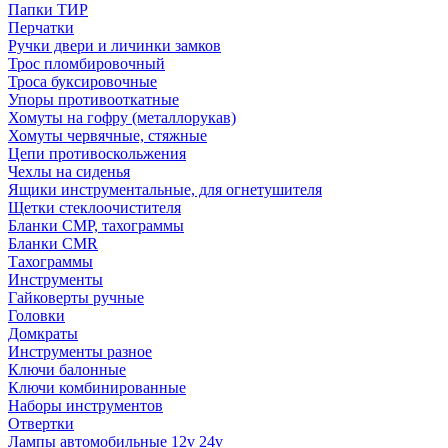
Папки ТИР
Перчатки
Ручки двери и личинки замков
Трос пломбировочный
Троса буксировочные
Упоры противооткатные
Хомуты на гофру (металлорукав)
Хомуты червячные, стяжные
Цепи противоскольжения
Чехлы на сиденья
Ящики инструментальные, для огнетушителя
Щетки стеклоочистителя
Бланки СМР, тахограммы
Бланки CMR
Тахограммы
Инструменты
Гайковерты ручные
Головки
Домкраты
Инструменты разное
Ключи балонные
Ключи комбинированные
Наборы инструментов
Отвертки
Лампы автомобильные 12v 24v