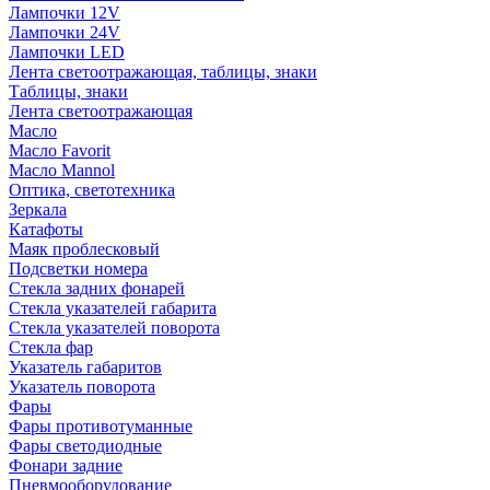
Лампочки 12V
Лампочки 24V
Лампочки LED
Лента светоотражающая, таблицы, знаки
Таблицы, знаки
Лента светоотражающая
Масло
Масло Favorit
Масло Mannol
Оптика, светотехника
Зеркала
Катафоты
Маяк проблесковый
Подсветки номера
Стекла задних фонарей
Стекла указателей габарита
Стекла указателей поворота
Стекла фар
Указатель габаритов
Указатель поворота
Фары
Фары противотуманные
Фары светодиодные
Фонари задние
Пневмооборудование