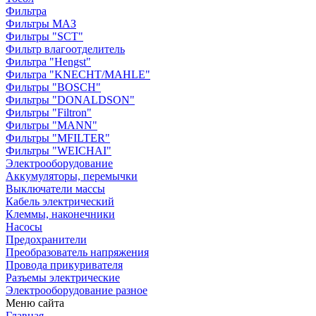
Фильтра
Фильтры МАЗ
Фильтры "SCT"
Фильтр влагоотделитель
Фильтра "Hengst"
Фильтра "KNECHT/MAHLE"
Фильтры "BOSCH"
Фильтры "DONALDSON"
Фильтры "Filtron"
Фильтры "MANN"
Фильтры "MFILTER"
Фильтры "WEICHAI"
Электрооборудование
Аккумуляторы, перемычки
Выключатели массы
Кабель электрический
Клеммы, наконечники
Насосы
Предохранители
Преобразователь напряжения
Провода прикуривателя
Разъемы электрические
Электрооборудование разное
Меню сайта
Главная