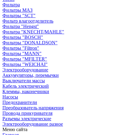
Фильтра
Фильтры МАЗ
Фильтры "SCT"
Фильтр влагоотделитель
Фильтра "Hengst"
Фильтра "KNECHT/MAHLE"
Фильтры "BOSCH"
Фильтры "DONALDSON"
Фильтры "Filtron"
Фильтры "MANN"
Фильтры "MFILTER"
Фильтры "WEICHAI"
Электрооборудование
Аккумуляторы, перемычки
Выключатели массы
Кабель электрический
Клеммы, наконечники
Насосы
Предохранители
Преобразователь напряжения
Провода прикуривателя
Разъемы электрические
Электрооборудование разное
Меню сайта
Главная