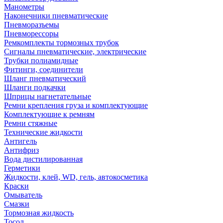
Манометры
Наконечники пневматические
Пневморазъемы
Пневморессоры
Ремкомплекты тормозных трубок
Сигналы пневматические, электрические
Трубки полиамидные
Фитинги, соединители
Шланг пневматический
Шланги подкачки
Шприцы нагнетательные
Ремни крепления груза и комплектующие
Комплектующие к ремням
Ремни стяжные
Технические жидкости
Антигель
Антифриз
Вода дистилированная
Герметики
Жидкости, клей, WD, гель, автокосметика
Краски
Омыватель
Смазки
Тормозная жидкость
Тосол