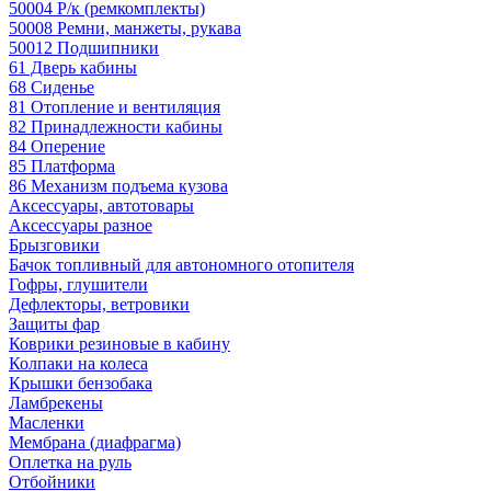
50004 Р/к (ремкомплекты)
50008 Ремни, манжеты, рукава
50012 Подшипники
61 Дверь кабины
68 Сиденье
81 Отопление и вентиляция
82 Принадлежности кабины
84 Оперение
85 Платформа
86 Механизм подъема кузова
Аксессуары, автотовары
Аксессуары разное
Брызговики
Бачок топливный для автономного отопителя
Гофры, глушители
Дефлекторы, ветровики
Защиты фар
Коврики резиновые в кабину
Колпаки на колеса
Крышки бензобака
Ламбрекены
Масленки
Мембрана (диафрагма)
Оплетка на руль
Отбойники