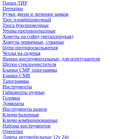
Папки ТИР
Перчатки
Ручки двери и личинки замков
Трос пломбировочный
Троса буксировочные
Упоры противооткатные
Хомуты на гофру (металлорукав)
Хомуты червячные, стяжные
Цепи противоскольжения
Чехлы на сиденья
Ящики инструментальные, для огнетушителя
Щетки стеклоочистителя
Бланки СМР, тахограммы
Бланки CMR
Тахограммы
Инструменты
Гайковерты ручные
Головки
Домкраты
Инструменты разное
Ключи балонные
Ключи комбинированные
Наборы инструментов
Отвертки
Лампы автомобильные 12v 24v