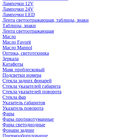
Лампочки 12V
Лампочки 24V
Лампочки LED
Лента светоотражающая, таблицы, знаки
Таблицы, знаки
Лента светоотражающая
Масло
Масло Favorit
Масло Mannol
Оптика, светотехника
Зеркала
Катафоты
Маяк проблесковый
Подсветки номера
Стекла задних фонарей
Стекла указателей габарита
Стекла указателей поворота
Стекла фар
Указатель габаритов
Указатель поворота
Фары
Фары противотуманные
Фары светодиодные
Фонари задние
Пневмооборудование