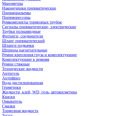
Манометры
Наконечники пневматические
Пневморазъемы
Пневморессоры
Ремкомплекты тормозных трубок
Сигналы пневматические, электрические
Трубки полиамидные
Фитинги, соединители
Шланг пневматический
Шланги подкачки
Шприцы нагнетательные
Ремни крепления груза и комплектующие
Комплектующие к ремням
Ремни стяжные
Технические жидкости
Антигель
Антифриз
Вода дистилированная
Герметики
Жидкости, клей, WD, гель, автокосметика
Краски
Омыватель
Смазки
Тормозная жидкость
Тосол