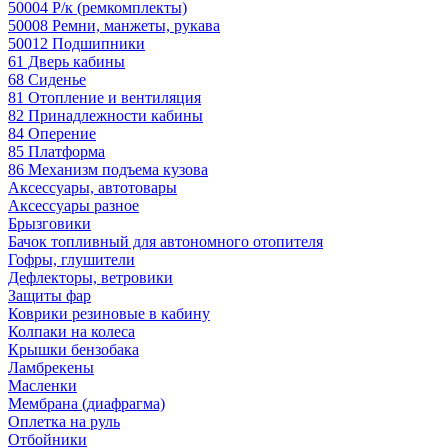
50004 Р/к (ремкомплекты)
50008 Ремни, манжеты, рукава
50012 Подшипники
61 Дверь кабины
68 Сиденье
81 Отопление и вентиляция
82 Принадлежности кабины
84 Оперение
85 Платформа
86 Механизм подъема кузова
Аксессуары, автотовары
Аксессуары разное
Брызговики
Бачок топливный для автономного отопителя
Гофры, глушители
Дефлекторы, ветровики
Защиты фар
Коврики резиновые в кабину
Колпаки на колеса
Крышки бензобака
Ламбрекены
Масленки
Мембрана (диафрагма)
Оплетка на руль
Отбойники