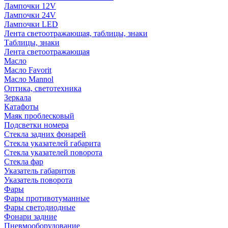
Лампочки 12V
Лампочки 24V
Лампочки LED
Лента светоотражающая, таблицы, знаки
Таблицы, знаки
Лента светоотражающая
Масло
Масло Favorit
Масло Mannol
Оптика, светотехника
Зеркала
Катафоты
Маяк проблесковый
Подсветки номера
Стекла задних фонарей
Стекла указателей габарита
Стекла указателей поворота
Стекла фар
Указатель габаритов
Указатель поворота
Фары
Фары противотуманные
Фары светодиодные
Фонари задние
Пневмооборудование