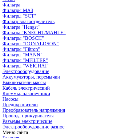
Фильтра
Фильтры МАЗ
Фильтры "SCT"
Фильтр влагоотделитель
Фильтра "Hengst"
Фильтра "KNECHT/MAHLE"
Фильтры "BOSCH"
Фильтры "DONALDSON"
Фильтры "Filtron"
Фильтры "MANN"
Фильтры "MFILTER"
Фильтры "WEICHAI"
Электрооборудование
Аккумуляторы, перемычки
Выключатели массы
Кабель электрический
Клеммы, наконечники
Насосы
Предохранители
Преобразователь напряжения
Провода прикуривателя
Разъемы электрические
Электрооборудование разное
Меню сайта
Главная