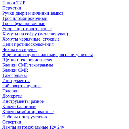
Папки ТИР
Перчатки
Ручки двери и личинки замков
Трос пломбировочный
Троса буксировочные
Упоры противооткатные
Хомуты на гофру (металлорукав)
Хомуты червячные, стяжные
Цепи противоскольжения
Чехлы на сиденья
Ящики инструментальные, для огнетушителя
Щетки стеклоочистителя
Бланки СМР, тахограммы
Бланки CMR
Тахограммы
Инструменты
Гайковерты ручные
Головки
Домкраты
Инструменты разное
Ключи балонные
Ключи комбинированные
Наборы инструментов
Отвертки
Лампы автомобильные 12v 24v