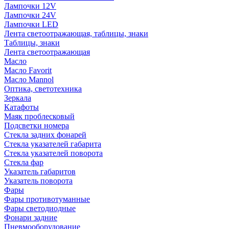
Лампочки 12V
Лампочки 24V
Лампочки LED
Лента светоотражающая, таблицы, знаки
Таблицы, знаки
Лента светоотражающая
Масло
Масло Favorit
Масло Mannol
Оптика, светотехника
Зеркала
Катафоты
Маяк проблесковый
Подсветки номера
Стекла задних фонарей
Стекла указателей габарита
Стекла указателей поворота
Стекла фар
Указатель габаритов
Указатель поворота
Фары
Фары противотуманные
Фары светодиодные
Фонари задние
Пневмооборудование