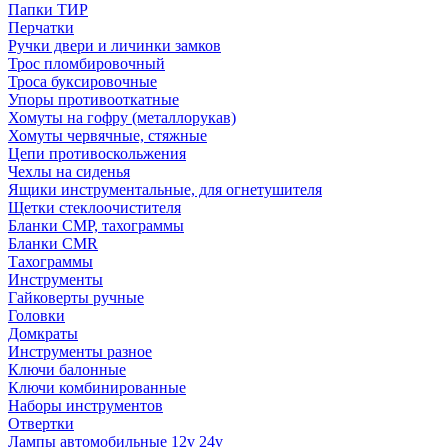
Папки ТИР
Перчатки
Ручки двери и личинки замков
Трос пломбировочный
Троса буксировочные
Упоры противооткатные
Хомуты на гофру (металлорукав)
Хомуты червячные, стяжные
Цепи противоскольжения
Чехлы на сиденья
Ящики инструментальные, для огнетушителя
Щетки стеклоочистителя
Бланки СМР, тахограммы
Бланки CMR
Тахограммы
Инструменты
Гайковерты ручные
Головки
Домкраты
Инструменты разное
Ключи балонные
Ключи комбинированные
Наборы инструментов
Отвертки
Лампы автомобильные 12v 24v