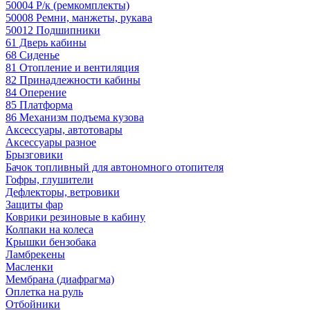
50004 Р/к (ремкомплекты)
50008 Ремни, манжеты, рукава
50012 Подшипники
61 Дверь кабины
68 Сиденье
81 Отопление и вентиляция
82 Принадлежности кабины
84 Оперение
85 Платформа
86 Механизм подъема кузова
Аксессуары, автотовары
Аксессуары разное
Брызговики
Бачок топливный для автономного отопителя
Гофры, глушители
Дефлекторы, ветровики
Защиты фар
Коврики резиновые в кабину
Колпаки на колеса
Крышки бензобака
Ламбрекены
Масленки
Мембрана (диафрагма)
Оплетка на руль
Отбойники