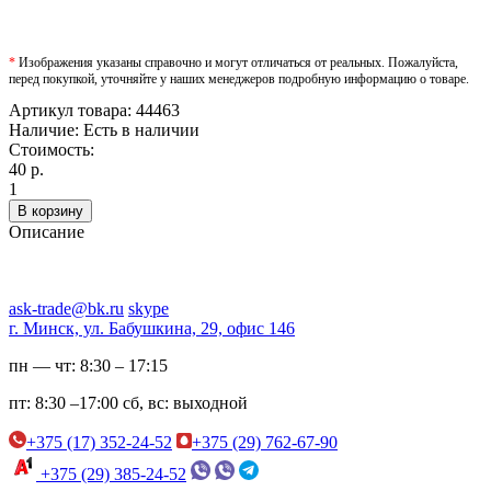
*
Изображения указаны справочно и могут отличаться от реальных. Пожалуйста,
перед покупкой, уточняйте у наших менеджеров подробную информацию о товаре.
Артикул товара:
44463
Наличие:
Есть в наличии
Стоимость:
40 р.
1
В корзину
Описание
ask-trade@bk.ru
skype
г. Минск, ул. Бабушкина, 29, офис 146
пн — чт:
8:30 – 17:15
пт:
8:30 –17:00
сб, вс:
выходной
+375 (17) 352-24-52
+375 (29) 762-67-90
+375 (29) 385-24-52