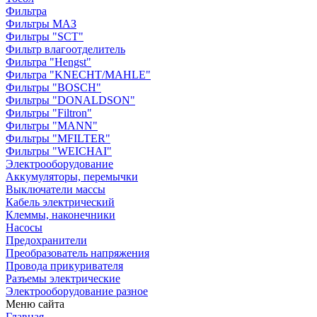
Фильтра
Фильтры МАЗ
Фильтры "SCT"
Фильтр влагоотделитель
Фильтра "Hengst"
Фильтра "KNECHT/MAHLE"
Фильтры "BOSCH"
Фильтры "DONALDSON"
Фильтры "Filtron"
Фильтры "MANN"
Фильтры "MFILTER"
Фильтры "WEICHAI"
Электрооборудование
Аккумуляторы, перемычки
Выключатели массы
Кабель электрический
Клеммы, наконечники
Насосы
Предохранители
Преобразователь напряжения
Провода прикуривателя
Разъемы электрические
Электрооборудование разное
Меню сайта
Главная