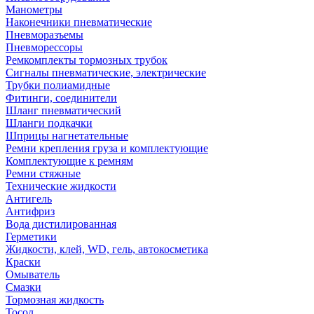
Манометры
Наконечники пневматические
Пневморазъемы
Пневморессоры
Ремкомплекты тормозных трубок
Сигналы пневматические, электрические
Трубки полиамидные
Фитинги, соединители
Шланг пневматический
Шланги подкачки
Шприцы нагнетательные
Ремни крепления груза и комплектующие
Комплектующие к ремням
Ремни стяжные
Технические жидкости
Антигель
Антифриз
Вода дистилированная
Герметики
Жидкости, клей, WD, гель, автокосметика
Краски
Омыватель
Смазки
Тормозная жидкость
Тосол