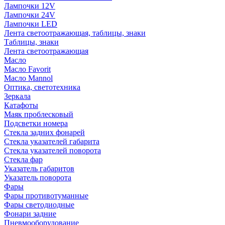
Лампочки 12V
Лампочки 24V
Лампочки LED
Лента светоотражающая, таблицы, знаки
Таблицы, знаки
Лента светоотражающая
Масло
Масло Favorit
Масло Mannol
Оптика, светотехника
Зеркала
Катафоты
Маяк проблесковый
Подсветки номера
Стекла задних фонарей
Стекла указателей габарита
Стекла указателей поворота
Стекла фар
Указатель габаритов
Указатель поворота
Фары
Фары противотуманные
Фары светодиодные
Фонари задние
Пневмооборудование