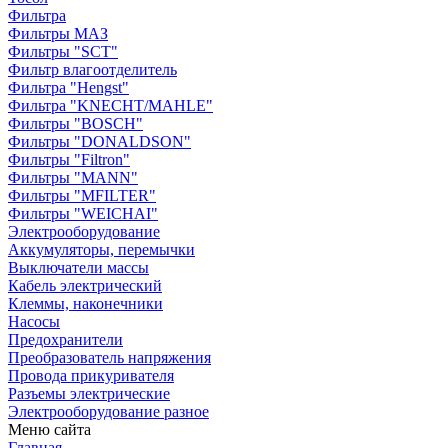
Фильтра
Фильтры МАЗ
Фильтры "SCT"
Фильтр влагоотделитель
Фильтра "Hengst"
Фильтра "KNECHT/MAHLE"
Фильтры "BOSCH"
Фильтры "DONALDSON"
Фильтры "Filtron"
Фильтры "MANN"
Фильтры "MFILTER"
Фильтры "WEICHAI"
Электрооборудование
Аккумуляторы, перемычки
Выключатели массы
Кабель электрический
Клеммы, наконечники
Насосы
Предохранители
Преобразователь напряжения
Провода прикуривателя
Разъемы электрические
Электрооборудование разное
Меню сайта
Главная