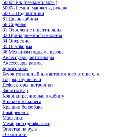
50004 Р/к (ремкомплекты)
50008 Ремни, манжеты, рукава
50012 Подшипники
61 Дверь кабины
68 Сиденье
81 Отопление и вентиляция
82 Принадлежности кабины
84 Оперение
85 Платформа
86 Механизм подъема кузова
Аксессуары, автотовары
Аксессуары разное
Брызговики
Бачок топливный для автономного отопителя
Гофры, глушители
Дефлекторы, ветровики
Защиты фар
Коврики резиновые в кабину
Колпаки на колеса
Крышки бензобака
Ламбрекены
Масленки
Мембрана (диафрагма)
Оплетка на руль
Отбойники