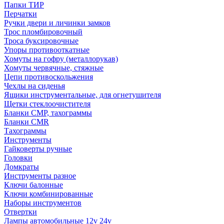
Папки ТИР
Перчатки
Ручки двери и личинки замков
Трос пломбировочный
Троса буксировочные
Упоры противооткатные
Хомуты на гофру (металлорукав)
Хомуты червячные, стяжные
Цепи противоскольжения
Чехлы на сиденья
Ящики инструментальные, для огнетушителя
Щетки стеклоочистителя
Бланки СМР, тахограммы
Бланки CMR
Тахограммы
Инструменты
Гайковерты ручные
Головки
Домкраты
Инструменты разное
Ключи балонные
Ключи комбинированные
Наборы инструментов
Отвертки
Лампы автомобильные 12v 24v