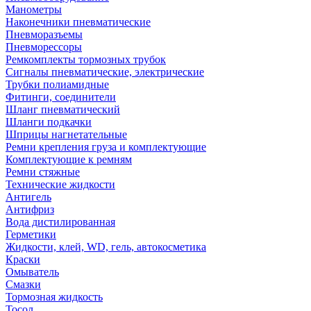
Манометры
Наконечники пневматические
Пневморазъемы
Пневморессоры
Ремкомплекты тормозных трубок
Сигналы пневматические, электрические
Трубки полиамидные
Фитинги, соединители
Шланг пневматический
Шланги подкачки
Шприцы нагнетательные
Ремни крепления груза и комплектующие
Комплектующие к ремням
Ремни стяжные
Технические жидкости
Антигель
Антифриз
Вода дистилированная
Герметики
Жидкости, клей, WD, гель, автокосметика
Краски
Омыватель
Смазки
Тормозная жидкость
Тосол