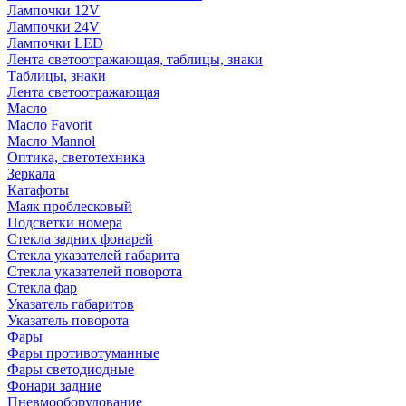
Лампочки 12V
Лампочки 24V
Лампочки LED
Лента светоотражающая, таблицы, знаки
Таблицы, знаки
Лента светоотражающая
Масло
Масло Favorit
Масло Mannol
Оптика, светотехника
Зеркала
Катафоты
Маяк проблесковый
Подсветки номера
Стекла задних фонарей
Стекла указателей габарита
Стекла указателей поворота
Стекла фар
Указатель габаритов
Указатель поворота
Фары
Фары противотуманные
Фары светодиодные
Фонари задние
Пневмооборудование