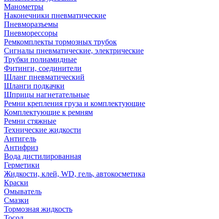
Манометры
Наконечники пневматические
Пневморазъемы
Пневморессоры
Ремкомплекты тормозных трубок
Сигналы пневматические, электрические
Трубки полиамидные
Фитинги, соединители
Шланг пневматический
Шланги подкачки
Шприцы нагнетательные
Ремни крепления груза и комплектующие
Комплектующие к ремням
Ремни стяжные
Технические жидкости
Антигель
Антифриз
Вода дистилированная
Герметики
Жидкости, клей, WD, гель, автокосметика
Краски
Омыватель
Смазки
Тормозная жидкость
Тосол