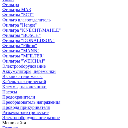
Фильтра
Фильтры МАЗ
Фильтры "SCT"
Фильтр влагоотделитель
Фильтра "Hengst"
Фильтра "KNECHT/MAHLE"
Фильтры "BOSCH"
Фильтры "DONALDSON"
Фильтры "Filtron"
Фильтры "MANN"
Фильтры "MFILTER"
Фильтры "WEICHAI"
Электрооборудование
Аккумуляторы, перемычки
Выключатели массы
Кабель электрический
Клеммы, наконечники
Насосы
Предохранители
Преобразователь напряжения
Провода прикуривателя
Разъемы электрические
Электрооборудование разное
Меню сайта
Главная