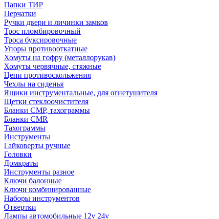
Папки ТИР
Перчатки
Ручки двери и личинки замков
Трос пломбировочный
Троса буксировочные
Упоры противооткатные
Хомуты на гофру (металлорукав)
Хомуты червячные, стяжные
Цепи противоскольжения
Чехлы на сиденья
Ящики инструментальные, для огнетушителя
Щетки стеклоочистителя
Бланки СМР, тахограммы
Бланки CMR
Тахограммы
Инструменты
Гайковерты ручные
Головки
Домкраты
Инструменты разное
Ключи балонные
Ключи комбинированные
Наборы инструментов
Отвертки
Лампы автомобильные 12v 24v