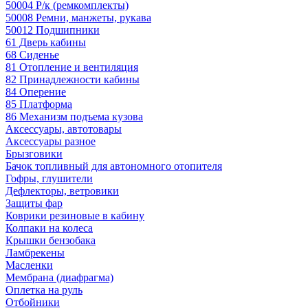
50004 Р/к (ремкомплекты)
50008 Ремни, манжеты, рукава
50012 Подшипники
61 Дверь кабины
68 Сиденье
81 Отопление и вентиляция
82 Принадлежности кабины
84 Оперение
85 Платформа
86 Механизм подъема кузова
Аксессуары, автотовары
Аксессуары разное
Брызговики
Бачок топливный для автономного отопителя
Гофры, глушители
Дефлекторы, ветровики
Защиты фар
Коврики резиновые в кабину
Колпаки на колеса
Крышки бензобака
Ламбрекены
Масленки
Мембрана (диафрагма)
Оплетка на руль
Отбойники