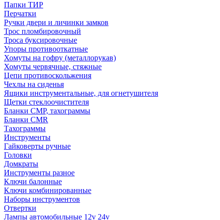
Папки ТИР
Перчатки
Ручки двери и личинки замков
Трос пломбировочный
Троса буксировочные
Упоры противооткатные
Хомуты на гофру (металлорукав)
Хомуты червячные, стяжные
Цепи противоскольжения
Чехлы на сиденья
Ящики инструментальные, для огнетушителя
Щетки стеклоочистителя
Бланки СМР, тахограммы
Бланки CMR
Тахограммы
Инструменты
Гайковерты ручные
Головки
Домкраты
Инструменты разное
Ключи балонные
Ключи комбинированные
Наборы инструментов
Отвертки
Лампы автомобильные 12v 24v