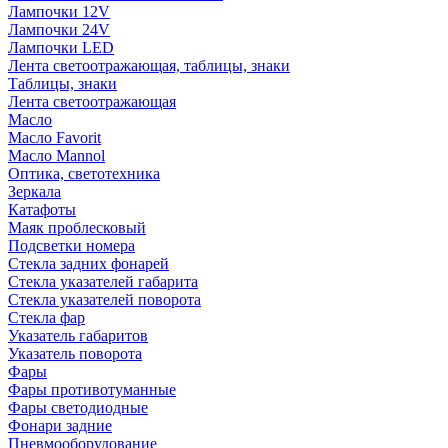
Лампочки 12V
Лампочки 24V
Лампочки LED
Лента светоотражающая, таблицы, знаки
Таблицы, знаки
Лента светоотражающая
Масло
Масло Favorit
Масло Mannol
Оптика, светотехника
Зеркала
Катафоты
Маяк проблесковый
Подсветки номера
Стекла задних фонарей
Стекла указателей габарита
Стекла указателей поворота
Стекла фар
Указатель габаритов
Указатель поворота
Фары
Фары противотуманные
Фары светодиодные
Фонари задние
Пневмооборудование