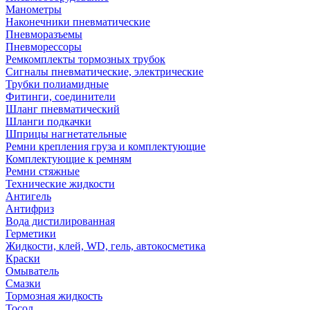
Манометры
Наконечники пневматические
Пневморазъемы
Пневморессоры
Ремкомплекты тормозных трубок
Сигналы пневматические, электрические
Трубки полиамидные
Фитинги, соединители
Шланг пневматический
Шланги подкачки
Шприцы нагнетательные
Ремни крепления груза и комплектующие
Комплектующие к ремням
Ремни стяжные
Технические жидкости
Антигель
Антифриз
Вода дистилированная
Герметики
Жидкости, клей, WD, гель, автокосметика
Краски
Омыватель
Смазки
Тормозная жидкость
Тосол