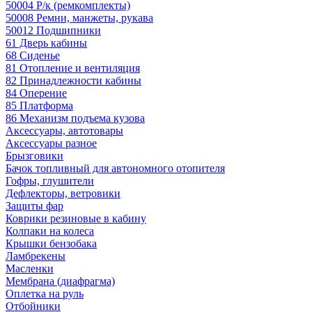
50004 Р/к (ремкомплекты)
50008 Ремни, манжеты, рукава
50012 Подшипники
61 Дверь кабины
68 Сиденье
81 Отопление и вентиляция
82 Принадлежности кабины
84 Оперение
85 Платформа
86 Механизм подъема кузова
Аксессуары, автотовары
Аксессуары разное
Брызговики
Бачок топливный для автономного отопителя
Гофры, глушители
Дефлекторы, ветровики
Защиты фар
Коврики резиновые в кабину
Колпаки на колеса
Крышки бензобака
Ламбрекены
Масленки
Мембрана (диафрагма)
Оплетка на руль
Отбойники