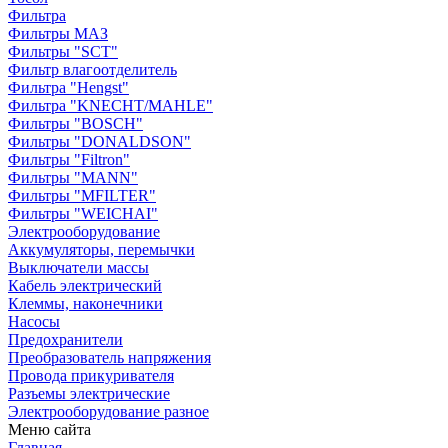
Фильтра
Фильтры МАЗ
Фильтры "SCT"
Фильтр влагоотделитель
Фильтра "Hengst"
Фильтра "KNECHT/MAHLE"
Фильтры "BOSCH"
Фильтры "DONALDSON"
Фильтры "Filtron"
Фильтры "MANN"
Фильтры "MFILTER"
Фильтры "WEICHAI"
Электрооборудование
Аккумуляторы, перемычки
Выключатели массы
Кабель электрический
Клеммы, наконечники
Насосы
Предохранители
Преобразователь напряжения
Провода прикуривателя
Разъемы электрические
Электрооборудование разное
Меню сайта
Главная