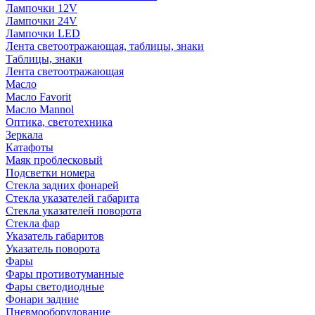
Лампочки 12V
Лампочки 24V
Лампочки LED
Лента светоотражающая, таблицы, знаки
Таблицы, знаки
Лента светоотражающая
Масло
Масло Favorit
Масло Mannol
Оптика, светотехника
Зеркала
Катафоты
Маяк проблесковый
Подсветки номера
Стекла задних фонарей
Стекла указателей габарита
Стекла указателей поворота
Стекла фар
Указатель габаритов
Указатель поворота
Фары
Фары противотуманные
Фары светодиодные
Фонари задние
Пневмооборудование