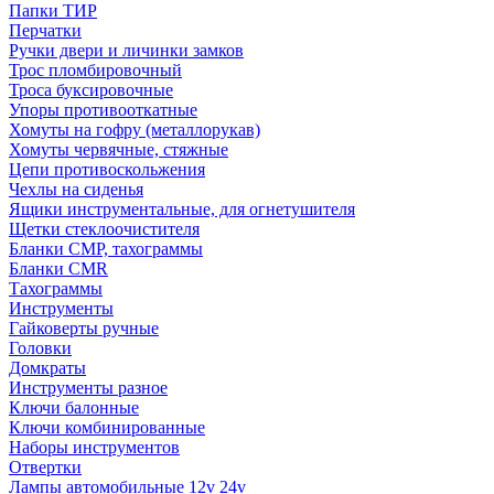
Папки ТИР
Перчатки
Ручки двери и личинки замков
Трос пломбировочный
Троса буксировочные
Упоры противооткатные
Хомуты на гофру (металлорукав)
Хомуты червячные, стяжные
Цепи противоскольжения
Чехлы на сиденья
Ящики инструментальные, для огнетушителя
Щетки стеклоочистителя
Бланки СМР, тахограммы
Бланки CMR
Тахограммы
Инструменты
Гайковерты ручные
Головки
Домкраты
Инструменты разное
Ключи балонные
Ключи комбинированные
Наборы инструментов
Отвертки
Лампы автомобильные 12v 24v