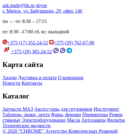
ask-trade@bk.ru
skype
г. Минск, ул. Бабушкина, 29, офис 146
пн — чт:
8:30 – 17:15
пт:
8:30 –17:00
сб, вс:
выходной
+375 (17) 352-24-52
+375 (29) 762-67-90
+375 (29) 385-24-52
Карта сайта
Акции
Доставка и оплата
О компании
Новости
Контакты
Каталог
Запчасти МАЗ
Аксессуары для грузовиков
Инструмент
Таблицы, знаки, лента
Фары, фонари
Пневматика
Ремни
стяжные
Электроборудование
Масла
Автолампы
Фильтра
Технические жидкости
© 2020 “CHROME” Агентство Комплексных Решений