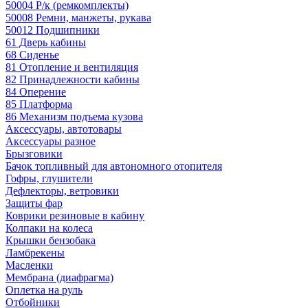
50004 Р/к (ремкомплекты)
50008 Ремни, манжеты, рукава
50012 Подшипники
61 Дверь кабины
68 Сиденье
81 Отопление и вентиляция
82 Принадлежности кабины
84 Оперение
85 Платформа
86 Механизм подъема кузова
Аксессуары, автотовары
Аксессуары разное
Брызговики
Бачок топливный для автономного отопителя
Гофры, глушители
Дефлекторы, ветровики
Защиты фар
Коврики резиновые в кабину
Колпаки на колеса
Крышки бензобака
Ламбрекены
Масленки
Мембрана (диафрагма)
Оплетка на руль
Отбойники