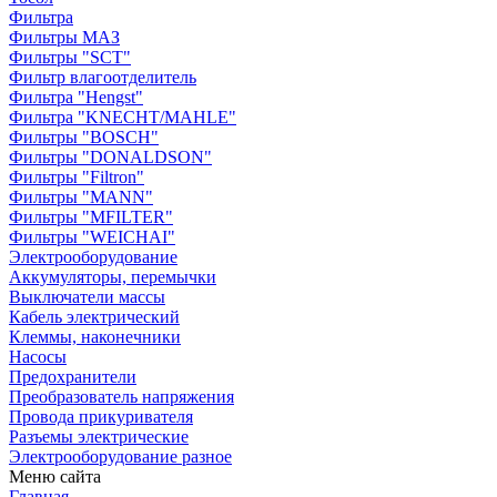
Фильтра
Фильтры МАЗ
Фильтры "SCT"
Фильтр влагоотделитель
Фильтра "Hengst"
Фильтра "KNECHT/MAHLE"
Фильтры "BOSCH"
Фильтры "DONALDSON"
Фильтры "Filtron"
Фильтры "MANN"
Фильтры "MFILTER"
Фильтры "WEICHAI"
Электрооборудование
Аккумуляторы, перемычки
Выключатели массы
Кабель электрический
Клеммы, наконечники
Насосы
Предохранители
Преобразователь напряжения
Провода прикуривателя
Разъемы электрические
Электрооборудование разное
Меню сайта
Главная