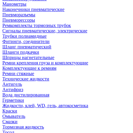
Манометры
Наконечники пневматические
Пневморазъемы
Пневморессоры
Ремкомплекты тормозных трубок
Сигналы пневматические, электрические
Трубки полиамидные
Фитинги, соединители
Шланг пневматический
Шланги подкачки
Шприцы нагнетательные
Ремни крепления груза и комплектующие
Комплектующие к ремням
Ремни стяжные
Технические жидкости
Антигель
Антифриз
Вода дистилированная
Герметики
Жидкости, клей, WD, гель, автокосметика
Краски
Омыватель
Смазки
Тормозная жидкость
Тосол