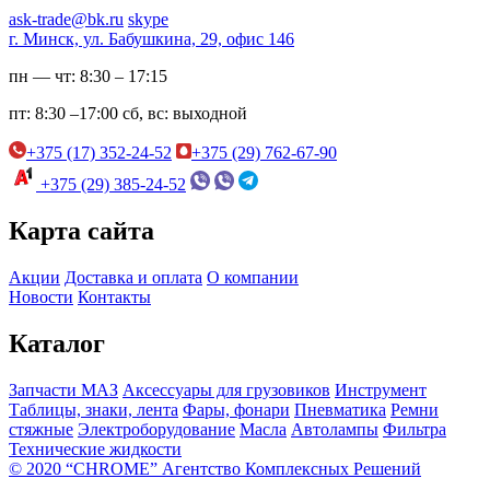
ask-trade@bk.ru
skype
г. Минск, ул. Бабушкина, 29, офис 146
пн — чт:
8:30 – 17:15
пт:
8:30 –17:00
сб, вс:
выходной
+375 (17) 352-24-52
+375 (29) 762-67-90
+375 (29) 385-24-52
Карта сайта
Акции
Доставка и оплата
О компании
Новости
Контакты
Каталог
Запчасти МАЗ
Аксессуары для грузовиков
Инструмент
Таблицы, знаки, лента
Фары, фонари
Пневматика
Ремни
стяжные
Электроборудование
Масла
Автолампы
Фильтра
Технические жидкости
© 2020 “CHROME” Агентство Комплексных Решений