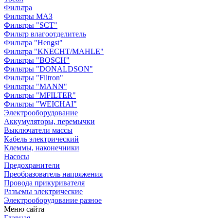
Фильтра
Фильтры МАЗ
Фильтры "SCT"
Фильтр влагоотделитель
Фильтра "Hengst"
Фильтра "KNECHT/MAHLE"
Фильтры "BOSCH"
Фильтры "DONALDSON"
Фильтры "Filtron"
Фильтры "MANN"
Фильтры "MFILTER"
Фильтры "WEICHAI"
Электрооборудование
Аккумуляторы, перемычки
Выключатели массы
Кабель электрический
Клеммы, наконечники
Насосы
Предохранители
Преобразователь напряжения
Провода прикуривателя
Разъемы электрические
Электрооборудование разное
Меню сайта
Главная