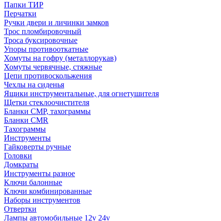
Папки ТИР
Перчатки
Ручки двери и личинки замков
Трос пломбировочный
Троса буксировочные
Упоры противооткатные
Хомуты на гофру (металлорукав)
Хомуты червячные, стяжные
Цепи противоскольжения
Чехлы на сиденья
Ящики инструментальные, для огнетушителя
Щетки стеклоочистителя
Бланки СМР, тахограммы
Бланки CMR
Тахограммы
Инструменты
Гайковерты ручные
Головки
Домкраты
Инструменты разное
Ключи балонные
Ключи комбинированные
Наборы инструментов
Отвертки
Лампы автомобильные 12v 24v