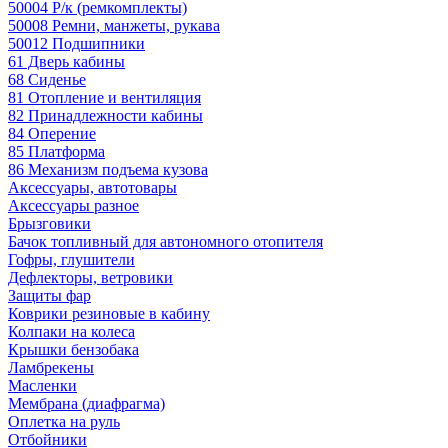
50004 Р/к (ремкомплекты)
50008 Ремни, манжеты, рукава
50012 Подшипники
61 Дверь кабины
68 Сиденье
81 Отопление и вентиляция
82 Принадлежности кабины
84 Оперение
85 Платформа
86 Механизм подъема кузова
Аксессуары, автотовары
Аксессуары разное
Брызговики
Бачок топливный для автономного отопителя
Гофры, глушители
Дефлекторы, ветровики
Защиты фар
Коврики резиновые в кабину
Колпаки на колеса
Крышки бензобака
Ламбрекены
Масленки
Мембрана (диафрагма)
Оплетка на руль
Отбойники