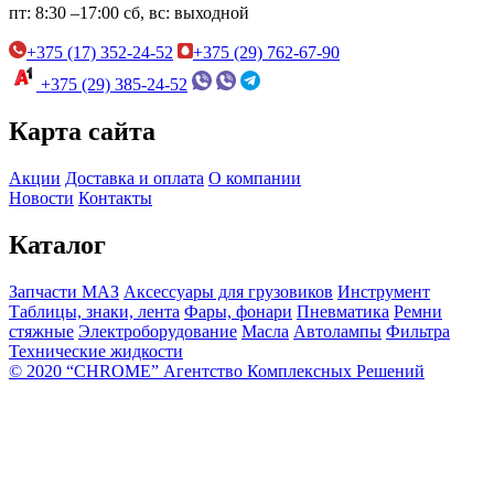
пт:
8:30 –17:00
сб, вс:
выходной
+375 (17) 352-24-52
+375 (29) 762-67-90
+375 (29) 385-24-52
Карта сайта
Акции
Доставка и оплата
О компании
Новости
Контакты
Каталог
Запчасти МАЗ
Аксессуары для грузовиков
Инструмент
Таблицы, знаки, лента
Фары, фонари
Пневматика
Ремни
стяжные
Электроборудование
Масла
Автолампы
Фильтра
Технические жидкости
© 2020 “CHROME” Агентство Комплексных Решений