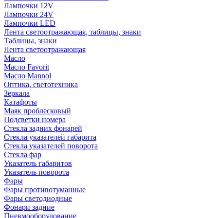
Лампочки 12V
Лампочки 24V
Лампочки LED
Лента светоотражающая, таблицы, знаки
Таблицы, знаки
Лента светоотражающая
Масло
Масло Favorit
Масло Mannol
Оптика, светотехника
Зеркала
Катафоты
Маяк проблесковый
Подсветки номера
Стекла задних фонарей
Стекла указателей габарита
Стекла указателей поворота
Стекла фар
Указатель габаритов
Указатель поворота
Фары
Фары противотуманные
Фары светодиодные
Фонари задние
Пневмооборудование