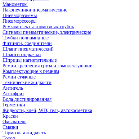
Манометры
Наконечники пневматические
Пневморазъемы
Пневморессоры
Ремкомплекты тормозных трубок
Сигналы пневматические, электрические
Трубки полиамидные
Фитинги, соединители
Шланг пневматический
Шланги подкачки
Шприцы нагнетательные
Ремни крепления груза и комплектующие
Комплектующие к ремням
Ремни стяжные
Технические жидкости
Антигель
Антифриз
Вода дистилированная
Герметики
Жидкости, клей, WD, гель, автокосметика
Краски
Омыватель
Смазки
Тормозная жидкость
Тосол