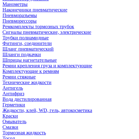
Манометры
Наконечники пневматические
Пневморазъемы
Пневморессоры
Ремкомплекты тормозных трубок
Сигналы пневматические, электрические
Трубки полиамидные
Фитинги, соединители
Шланг пневматический
Шланги подкачки
Шприцы нагнетательные
Ремни крепления груза и комплектующие
Комплектующие к ремням
Ремни стяжные
Технические жидкости
Антигель
Антифриз
Вода дистилированная
Герметики
Жидкости, клей, WD, гель, автокосметика
Краски
Омыватель
Смазки
Тормозная жидкость
Тосол