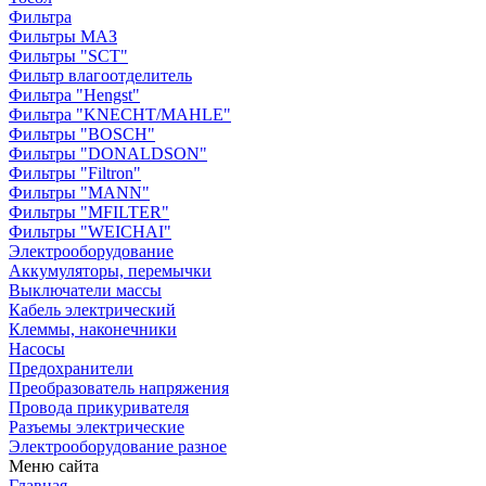
Фильтра
Фильтры МАЗ
Фильтры "SCT"
Фильтр влагоотделитель
Фильтра "Hengst"
Фильтра "KNECHT/MAHLE"
Фильтры "BOSCH"
Фильтры "DONALDSON"
Фильтры "Filtron"
Фильтры "MANN"
Фильтры "MFILTER"
Фильтры "WEICHAI"
Электрооборудование
Аккумуляторы, перемычки
Выключатели массы
Кабель электрический
Клеммы, наконечники
Насосы
Предохранители
Преобразователь напряжения
Провода прикуривателя
Разъемы электрические
Электрооборудование разное
Меню сайта
Главная