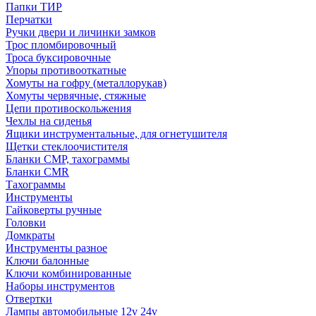
Папки ТИР
Перчатки
Ручки двери и личинки замков
Трос пломбировочный
Троса буксировочные
Упоры противооткатные
Хомуты на гофру (металлорукав)
Хомуты червячные, стяжные
Цепи противоскольжения
Чехлы на сиденья
Ящики инструментальные, для огнетушителя
Щетки стеклоочистителя
Бланки СМР, тахограммы
Бланки CMR
Тахограммы
Инструменты
Гайковерты ручные
Головки
Домкраты
Инструменты разное
Ключи балонные
Ключи комбинированные
Наборы инструментов
Отвертки
Лампы автомобильные 12v 24v