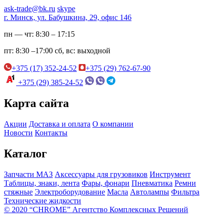
ask-trade@bk.ru
skype
г. Минск, ул. Бабушкина, 29, офис 146
пн — чт:
8:30 – 17:15
пт:
8:30 –17:00
сб, вс:
выходной
+375 (17) 352-24-52
+375 (29) 762-67-90
+375 (29) 385-24-52
Карта сайта
Акции
Доставка и оплата
О компании
Новости
Контакты
Каталог
Запчасти МАЗ
Аксессуары для грузовиков
Инструмент
Таблицы, знаки, лента
Фары, фонари
Пневматика
Ремни
стяжные
Электроборудование
Масла
Автолампы
Фильтра
Технические жидкости
© 2020 “CHROME” Агентство Комплексных Решений