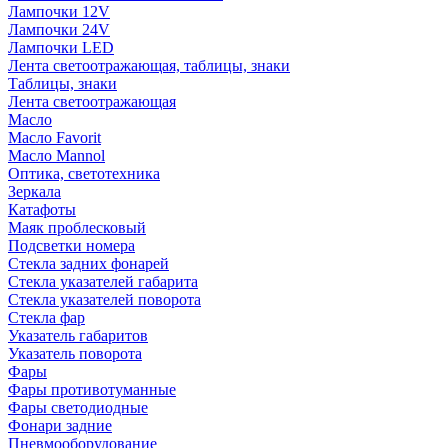
Лампочки 12V
Лампочки 24V
Лампочки LED
Лента светоотражающая, таблицы, знаки
Таблицы, знаки
Лента светоотражающая
Масло
Масло Favorit
Масло Mannol
Оптика, светотехника
Зеркала
Катафоты
Маяк проблесковый
Подсветки номера
Стекла задних фонарей
Стекла указателей габарита
Стекла указателей поворота
Стекла фар
Указатель габаритов
Указатель поворота
Фары
Фары противотуманные
Фары светодиодные
Фонари задние
Пневмооборудование