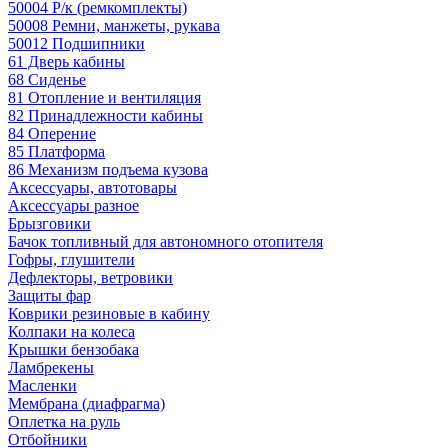
50004 Р/к (ремкомплекты)
50008 Ремни, манжеты, рукава
50012 Подшипники
61 Дверь кабины
68 Сиденье
81 Отопление и вентиляция
82 Принадлежности кабины
84 Оперение
85 Платформа
86 Механизм подъема кузова
Аксессуары, автотовары
Аксессуары разное
Брызговики
Бачок топливный для автономного отопителя
Гофры, глушители
Дефлекторы, ветровики
Защиты фар
Коврики резиновые в кабину
Колпаки на колеса
Крышки бензобака
Ламбрекены
Масленки
Мембрана (диафрагма)
Оплетка на руль
Отбойники