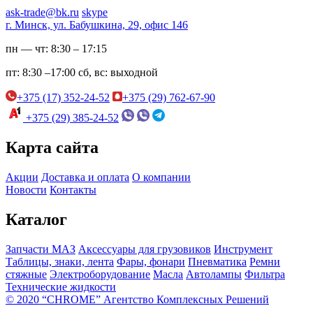
ask-trade@bk.ru
skype
г. Минск, ул. Бабушкина, 29, офис 146
пн — чт:
8:30 – 17:15
пт:
8:30 –17:00
сб, вс:
выходной
+375 (17) 352-24-52
+375 (29) 762-67-90
+375 (29) 385-24-52
Карта сайта
Акции
Доставка и оплата
О компании
Новости
Контакты
Каталог
Запчасти МАЗ
Аксессуары для грузовиков
Инструмент
Таблицы, знаки, лента
Фары, фонари
Пневматика
Ремни
стяжные
Электроборудование
Масла
Автолампы
Фильтра
Технические жидкости
© 2020 “CHROME” Агентство Комплексных Решений