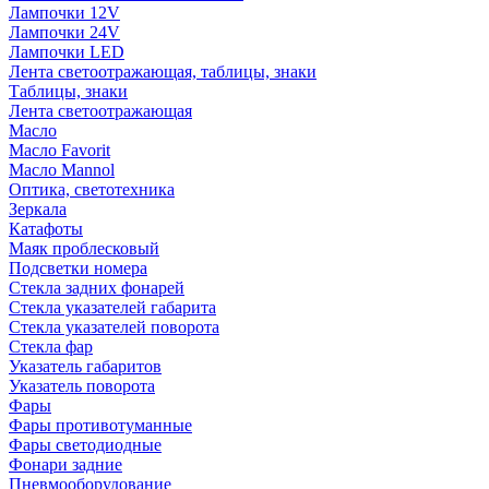
Лампочки 12V
Лампочки 24V
Лампочки LED
Лента светоотражающая, таблицы, знаки
Таблицы, знаки
Лента светоотражающая
Масло
Масло Favorit
Масло Mannol
Оптика, светотехника
Зеркала
Катафоты
Маяк проблесковый
Подсветки номера
Стекла задних фонарей
Стекла указателей габарита
Стекла указателей поворота
Стекла фар
Указатель габаритов
Указатель поворота
Фары
Фары противотуманные
Фары светодиодные
Фонари задние
Пневмооборудование