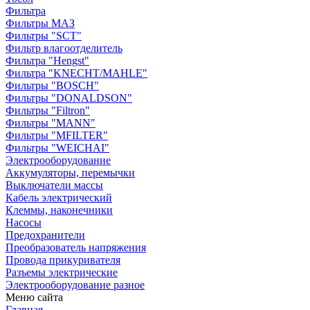
Фильтра
Фильтры МАЗ
Фильтры "SCT"
Фильтр влагоотделитель
Фильтра "Hengst"
Фильтра "KNECHT/MAHLE"
Фильтры "BOSCH"
Фильтры "DONALDSON"
Фильтры "Filtron"
Фильтры "MANN"
Фильтры "MFILTER"
Фильтры "WEICHAI"
Электрооборудование
Аккумуляторы, перемычки
Выключатели массы
Кабель электрический
Клеммы, наконечники
Насосы
Предохранители
Преобразователь напряжения
Провода прикуривателя
Разъемы электрические
Электрооборудование разное
Меню сайта
Главная