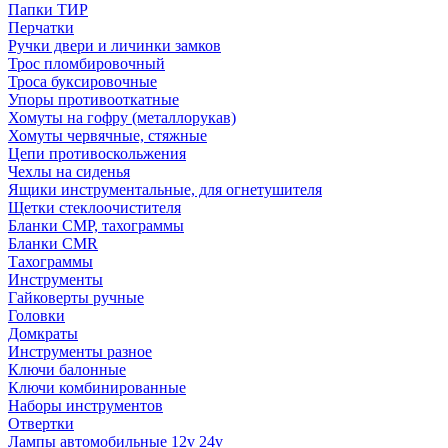
Папки ТИР
Перчатки
Ручки двери и личинки замков
Трос пломбировочный
Троса буксировочные
Упоры противооткатные
Хомуты на гофру (металлорукав)
Хомуты червячные, стяжные
Цепи противоскольжения
Чехлы на сиденья
Ящики инструментальные, для огнетушителя
Щетки стеклоочистителя
Бланки СМР, тахограммы
Бланки CMR
Тахограммы
Инструменты
Гайковерты ручные
Головки
Домкраты
Инструменты разное
Ключи балонные
Ключи комбинированные
Наборы инструментов
Отвертки
Лампы автомобильные 12v 24v