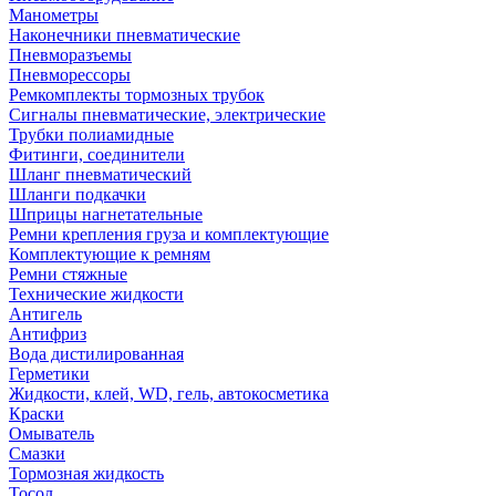
Манометры
Наконечники пневматические
Пневморазъемы
Пневморессоры
Ремкомплекты тормозных трубок
Сигналы пневматические, электрические
Трубки полиамидные
Фитинги, соединители
Шланг пневматический
Шланги подкачки
Шприцы нагнетательные
Ремни крепления груза и комплектующие
Комплектующие к ремням
Ремни стяжные
Технические жидкости
Антигель
Антифриз
Вода дистилированная
Герметики
Жидкости, клей, WD, гель, автокосметика
Краски
Омыватель
Смазки
Тормозная жидкость
Тосол