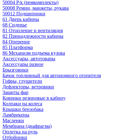
50004 Р/к (ремкомплекты)
50008 Ремни, манжеты, рукава
50012 Подшипники
61 Дверь кабины
68 Сиденье
81 Отопление и вентиляция
82 Принадлежности кабины
84 Оперение
85 Платформа
86 Механизм подъема кузова
Аксессуары, автотовары
Аксессуары разное
Брызговики
Бачок топливный для автономного отопителя
Гофры, глушители
Дефлекторы, ветровики
Защиты фар
Коврики резиновые в кабину
Колпаки на колеса
Крышки бензобака
Ламбрекены
Масленки
Мембрана (диафрагма)
Оплетка на руль
Отбойники