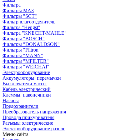
Фильтра
Фильтры МАЗ
Фильтры "SCT"
Фильтр влагоотделитель
Фильтра "Hengst"
Фильтра "KNECHT/MAHLE"
Фильтры "BOSCH"
Фильтры "DONALDSON"
Фильтры "Filtron"
Фильтры "MANN"
Фильтры "MFILTER"
Фильтры "WEICHAI"
Электрооборудование
Аккумуляторы, перемычки
Выключатели массы
Кабель электрический
Клеммы, наконечники
Насосы
Предохранители
Преобразователь напряжения
Провода прикуривателя
Разъемы электрические
Электрооборудование разное
Меню сайта
Главная