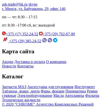
ask-trade@bk.ru
skype
г. Минск, ул. Бабушкина, 29, офис 146
пн — чт:
8:30 – 17:15
пт:
8:30 –17:00
сб, вс:
выходной
+375 (17) 352-24-52
+375 (29) 762-67-90
+375 (29) 385-24-52
Карта сайта
Акции
Доставка и оплата
О компании
Новости
Контакты
Каталог
Запчасти МАЗ
Аксессуары для грузовиков
Инструмент
Таблицы, знаки, лента
Фары, фонари
Пневматика
Ремни
стяжные
Электроборудование
Масла
Автолампы
Фильтра
Технические жидкости
© 2020 “CHROME” Агентство Комплексных Решений