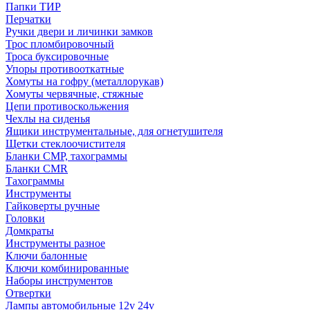
Папки ТИР
Перчатки
Ручки двери и личинки замков
Трос пломбировочный
Троса буксировочные
Упоры противооткатные
Хомуты на гофру (металлорукав)
Хомуты червячные, стяжные
Цепи противоскольжения
Чехлы на сиденья
Ящики инструментальные, для огнетушителя
Щетки стеклоочистителя
Бланки СМР, тахограммы
Бланки CMR
Тахограммы
Инструменты
Гайковерты ручные
Головки
Домкраты
Инструменты разное
Ключи балонные
Ключи комбинированные
Наборы инструментов
Отвертки
Лампы автомобильные 12v 24v