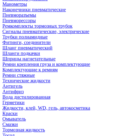
Манометры
Наконечники пневматические
Пневморазъемы
Пневморессоры
Ремкомплекты тормозных трубок
Сигналы пневматические, электрические
Трубки полиамидные
Фитинги, соединители
Шланг пневматический
Шланги подкачки
Шприцы нагнетательные
Ремни крепления груза и комплектующие
Комплектующие к ремням
Ремни стяжные
Технические жидкости
Антигель
Антифриз
Вода дистилированная
Герметики
Жидкости, клей, WD, гель, автокосметика
Краски
Омыватель
Смазки
Тормозная жидкость
Тосол