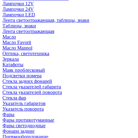
Лампочки 12V
Лампочки 24V
Лампочки LED
Лента светоотражающая, таблицы, знаки
Таблицы, знаки
Лента светоотражающая
Масло
Масло Favorit
Масло Mannol
Оптика, светотехника
Зеркала
Катафоты
Маяк проблесковый
Подсветки номера
Стекла задних фонарей
Стекла указателей габарита
Стекла указателей поворота
Стекла фар
Указатель габаритов
Указатель поворота
Фары
Фары противотуманные
Фары светодиодные
Фонари задние
Пневмооборудование