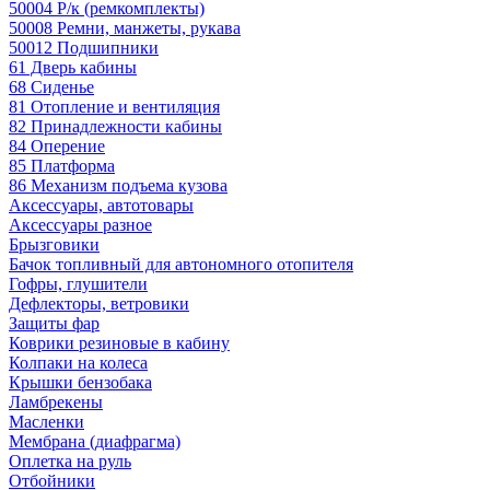
50004 Р/к (ремкомплекты)
50008 Ремни, манжеты, рукава
50012 Подшипники
61 Дверь кабины
68 Сиденье
81 Отопление и вентиляция
82 Принадлежности кабины
84 Оперение
85 Платформа
86 Механизм подъема кузова
Аксессуары, автотовары
Аксессуары разное
Брызговики
Бачок топливный для автономного отопителя
Гофры, глушители
Дефлекторы, ветровики
Защиты фар
Коврики резиновые в кабину
Колпаки на колеса
Крышки бензобака
Ламбрекены
Масленки
Мембрана (диафрагма)
Оплетка на руль
Отбойники