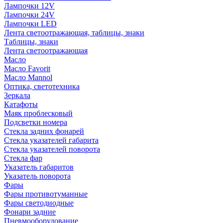
Лампочки 12V
Лампочки 24V
Лампочки LED
Лента светоотражающая, таблицы, знаки
Таблицы, знаки
Лента светоотражающая
Масло
Масло Favorit
Масло Mannol
Оптика, светотехника
Зеркала
Катафоты
Маяк проблесковый
Подсветки номера
Стекла задних фонарей
Стекла указателей габарита
Стекла указателей поворота
Стекла фар
Указатель габаритов
Указатель поворота
Фары
Фары противотуманные
Фары светодиодные
Фонари задние
Пневмооборудование