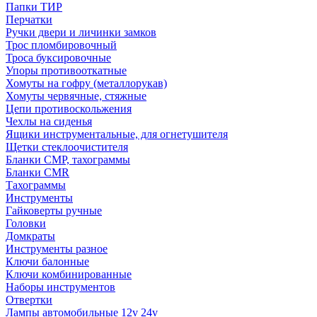
Папки ТИР
Перчатки
Ручки двери и личинки замков
Трос пломбировочный
Троса буксировочные
Упоры противооткатные
Хомуты на гофру (металлорукав)
Хомуты червячные, стяжные
Цепи противоскольжения
Чехлы на сиденья
Ящики инструментальные, для огнетушителя
Щетки стеклоочистителя
Бланки СМР, тахограммы
Бланки CMR
Тахограммы
Инструменты
Гайковерты ручные
Головки
Домкраты
Инструменты разное
Ключи балонные
Ключи комбинированные
Наборы инструментов
Отвертки
Лампы автомобильные 12v 24v