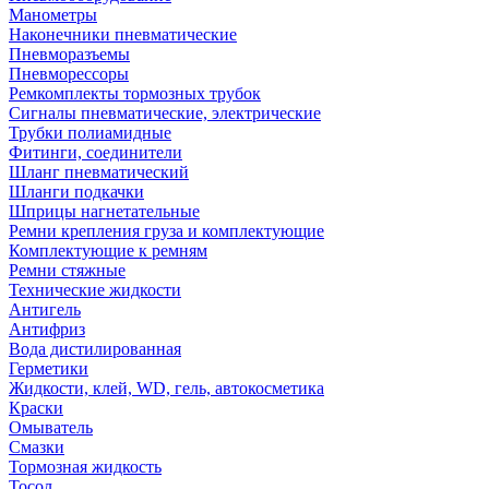
Манометры
Наконечники пневматические
Пневморазъемы
Пневморессоры
Ремкомплекты тормозных трубок
Сигналы пневматические, электрические
Трубки полиамидные
Фитинги, соединители
Шланг пневматический
Шланги подкачки
Шприцы нагнетательные
Ремни крепления груза и комплектующие
Комплектующие к ремням
Ремни стяжные
Технические жидкости
Антигель
Антифриз
Вода дистилированная
Герметики
Жидкости, клей, WD, гель, автокосметика
Краски
Омыватель
Смазки
Тормозная жидкость
Тосол