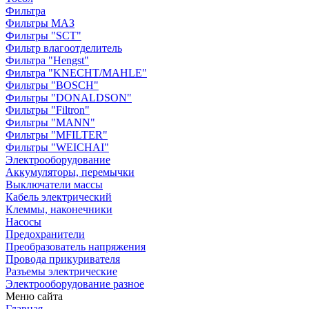
Фильтра
Фильтры МАЗ
Фильтры "SCT"
Фильтр влагоотделитель
Фильтра "Hengst"
Фильтра "KNECHT/MAHLE"
Фильтры "BOSCH"
Фильтры "DONALDSON"
Фильтры "Filtron"
Фильтры "MANN"
Фильтры "MFILTER"
Фильтры "WEICHAI"
Электрооборудование
Аккумуляторы, перемычки
Выключатели массы
Кабель электрический
Клеммы, наконечники
Насосы
Предохранители
Преобразователь напряжения
Провода прикуривателя
Разъемы электрические
Электрооборудование разное
Меню сайта
Главная