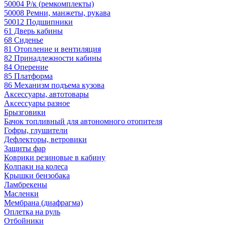
50004 Р/к (ремкомплекты)
50008 Ремни, манжеты, рукава
50012 Подшипники
61 Дверь кабины
68 Сиденье
81 Отопление и вентиляция
82 Принадлежности кабины
84 Оперение
85 Платформа
86 Механизм подъема кузова
Аксессуары, автотовары
Аксессуары разное
Брызговики
Бачок топливный для автономного отопителя
Гофры, глушители
Дефлекторы, ветровики
Защиты фар
Коврики резиновые в кабину
Колпаки на колеса
Крышки бензобака
Ламбрекены
Масленки
Мембрана (диафрагма)
Оплетка на руль
Отбойники