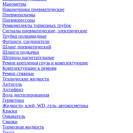
Манометры
Наконечники пневматические
Пневморазъемы
Пневморессоры
Ремкомплекты тормозных трубок
Сигналы пневматические, электрические
Трубки полиамидные
Фитинги, соединители
Шланг пневматический
Шланги подкачки
Шприцы нагнетательные
Ремни крепления груза и комплектующие
Комплектующие к ремням
Ремни стяжные
Технические жидкости
Антигель
Антифриз
Вода дистилированная
Герметики
Жидкости, клей, WD, гель, автокосметика
Краски
Омыватель
Смазки
Тормозная жидкость
Тосол