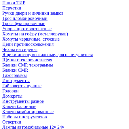
Папки ТИР
Перчатки
Ручки двери и личинки замков
Трос пломбировочный
Троса буксировочные
Упоры противооткатные
Хомуты на гофру (металлорукав)
Хомуты червячные, стяжные
Цепи противоскольжения
Чехлы на сиденья
Ящики инструментальные, для огнетушителя
Щетки стеклоочистителя
Бланки СМР, тахограммы
Бланки CMR
Тахограммы
Инструменты
Гайковерты ручные
Головки
Домкраты
Инструменты разное
Ключи балонные
Ключи комбинированные
Наборы инструментов
Отвертки
Лампы автомобильные 12v 24v