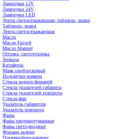
Лампочки 12V
Лампочки 24V
Лампочки LED
Лента светоотражающая, таблицы, знаки
Таблицы, знаки
Лента светоотражающая
Масло
Масло Favorit
Масло Mannol
Оптика, светотехника
Зеркала
Катафоты
Маяк проблесковый
Подсветки номера
Стекла задних фонарей
Стекла указателей габарита
Стекла указателей поворота
Стекла фар
Указатель габаритов
Указатель поворота
Фары
Фары противотуманные
Фары светодиодные
Фонари задние
Пневмооборудование