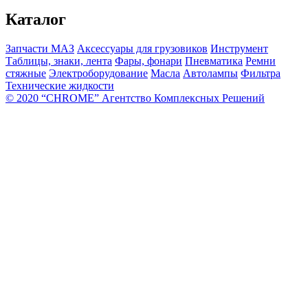
Каталог
Запчасти МАЗ
Аксессуары для грузовиков
Инструмент
Таблицы, знаки, лента
Фары, фонари
Пневматика
Ремни
стяжные
Электроборудование
Масла
Автолампы
Фильтра
Технические жидкости
© 2020 “CHROME” Агентство Комплексных Решений