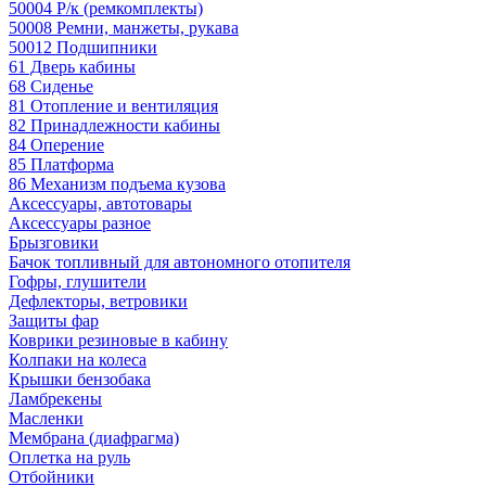
50004 Р/к (ремкомплекты)
50008 Ремни, манжеты, рукава
50012 Подшипники
61 Дверь кабины
68 Сиденье
81 Отопление и вентиляция
82 Принадлежности кабины
84 Оперение
85 Платформа
86 Механизм подъема кузова
Аксессуары, автотовары
Аксессуары разное
Брызговики
Бачок топливный для автономного отопителя
Гофры, глушители
Дефлекторы, ветровики
Защиты фар
Коврики резиновые в кабину
Колпаки на колеса
Крышки бензобака
Ламбрекены
Масленки
Мембрана (диафрагма)
Оплетка на руль
Отбойники