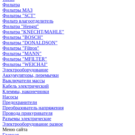
Фильтра
Фильтры МАЗ
Фильтры "SCT"
Фильтр влагоотделитель
Фильтра "Hengst"
Фильтра "KNECHT/MAHLE"
Фильтры "BOSCH"
Фильтры "DONALDSON"
Фильтры "Filtron"
Фильтры "MANN"
Фильтры "MFILTER"
Фильтры "WEICHAI"
Электрооборудование
Аккумуляторы, перемычки
Выключатели массы
Кабель электрический
Клеммы, наконечники
Насосы
Предохранители
Преобразователь напряжения
Провода прикуривателя
Разъемы электрические
Электрооборудование разное
Меню сайта
Главная