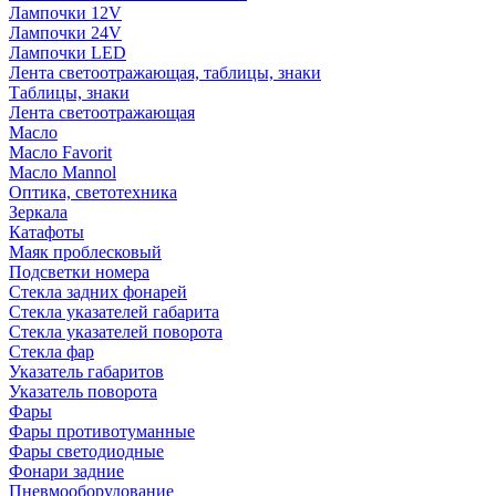
Лампочки 12V
Лампочки 24V
Лампочки LED
Лента светоотражающая, таблицы, знаки
Таблицы, знаки
Лента светоотражающая
Масло
Масло Favorit
Масло Mannol
Оптика, светотехника
Зеркала
Катафоты
Маяк проблесковый
Подсветки номера
Стекла задних фонарей
Стекла указателей габарита
Стекла указателей поворота
Стекла фар
Указатель габаритов
Указатель поворота
Фары
Фары противотуманные
Фары светодиодные
Фонари задние
Пневмооборудование