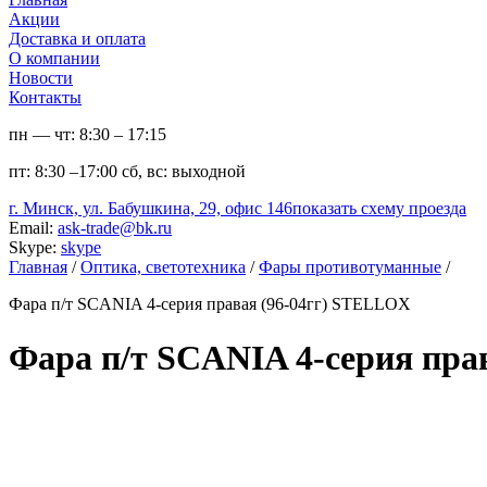
Акции
Доставка и оплата
О компании
Новости
Контакты
пн — чт:
8:30 – 17:15
пт:
8:30 –17:00
сб, вс:
выходной
г. Минск, ул. Бабушкина, 29, офис 146
показать схему проезда
Email:
ask-trade@bk.ru
Skype:
skype
Главная
/
Оптика, светотехника
/
Фары противотуманные
/
Фара п/т SCANIA 4-серия правая (96-04гг) STELLOX
Фара п/т SCANIA 4-серия пра