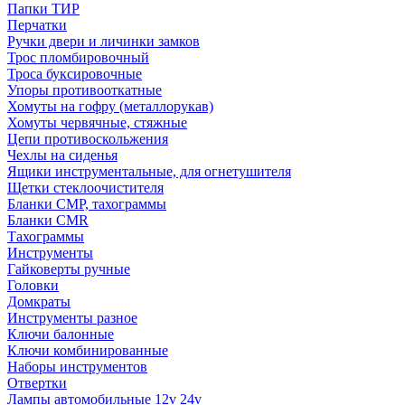
Папки ТИР
Перчатки
Ручки двери и личинки замков
Трос пломбировочный
Троса буксировочные
Упоры противооткатные
Хомуты на гофру (металлорукав)
Хомуты червячные, стяжные
Цепи противоскольжения
Чехлы на сиденья
Ящики инструментальные, для огнетушителя
Щетки стеклоочистителя
Бланки СМР, тахограммы
Бланки CMR
Тахограммы
Инструменты
Гайковерты ручные
Головки
Домкраты
Инструменты разное
Ключи балонные
Ключи комбинированные
Наборы инструментов
Отвертки
Лампы автомобильные 12v 24v