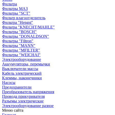
Фильтра
Фильтры МАЗ
Фильтры "SCT"
Фильтр влагоотделитель
Фильтра "Hengst"
Фильтра "KNECHT/MAHLE"
Фильтры "BOSCH"
Фильтры "DONALDSON"
Фильтры "Filtron"
Фильтры "MANN"
Фильтры "MFILTER"
Фильтры "WEICHAI"
Электрооборудование
Аккумуляторы, перемычки
Выключатели массы
Кабель электрический
Клеммы, наконечники
Насосы
Предохранители
Преобразователь напряжения
Провода прикуривателя
Разъемы электрические
Электрооборудование разное
Меню сайта
Главная