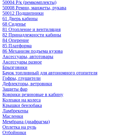
50004 Р/к (ремкомплекты)
50008 Ремни, манжеты, рукава
50012 Подшипники
61 Дверь кабины
68 Сиденье
81 Отопление и вентиляция
82 Принадлежности кабины
84 Оперение
85 Платформа
86 Механизм подъема кузова
Аксессуары, автотовары
Аксессуары разное
Брызговики
Бачок топливный для автономного отопителя
Гофры, глушители
Дефлекторы, ветровики
Защиты фар
Коврики резиновые в кабину
Колпаки на колеса
Крышки бензобака
Ламбрекены
Масленки
Мембрана (диафрагма)
Оплетка на руль
Отбойники