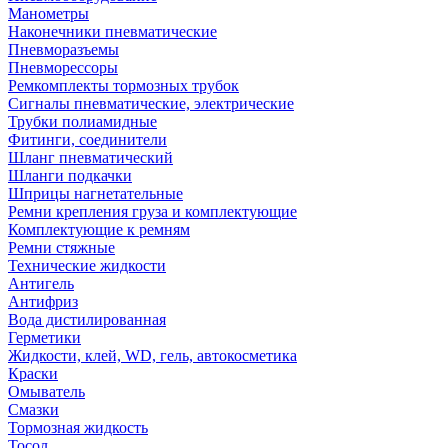
Манометры
Наконечники пневматические
Пневморазъемы
Пневморессоры
Ремкомплекты тормозных трубок
Сигналы пневматические, электрические
Трубки полиамидные
Фитинги, соединители
Шланг пневматический
Шланги подкачки
Шприцы нагнетательные
Ремни крепления груза и комплектующие
Комплектующие к ремням
Ремни стяжные
Технические жидкости
Антигель
Антифриз
Вода дистилированная
Герметики
Жидкости, клей, WD, гель, автокосметика
Краски
Омыватель
Смазки
Тормозная жидкость
Тосол