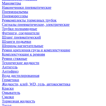
Манометры
Наконечники пневматические
Пневморазъемы
Пневморессоры
Ремкомплекты тормозных трубок
Сигналы пневматические, электрические
Трубки полиамидные
Фитинги, соединители
Шланг пневматический
Шланги подкачки
Шприцы нагнетательные
Ремни крепления груза и комплектующие
Комплектующие к ремням
Ремни стяжные
Технические жидкости
Антигель
Антифриз
Вода дистилированная
Герметики
Жидкости, клей, WD, гель, автокосметика
Краски
Омыватель
Смазки
Тормозная жидкость
Тосол