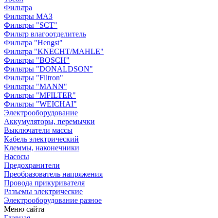
Фильтра
Фильтры МАЗ
Фильтры "SCT"
Фильтр влагоотделитель
Фильтра "Hengst"
Фильтра "KNECHT/MAHLE"
Фильтры "BOSCH"
Фильтры "DONALDSON"
Фильтры "Filtron"
Фильтры "MANN"
Фильтры "MFILTER"
Фильтры "WEICHAI"
Электрооборудование
Аккумуляторы, перемычки
Выключатели массы
Кабель электрический
Клеммы, наконечники
Насосы
Предохранители
Преобразователь напряжения
Провода прикуривателя
Разъемы электрические
Электрооборудование разное
Меню сайта
Главная