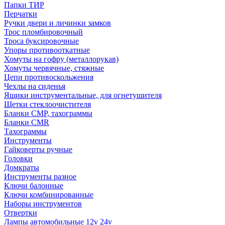
Папки ТИР
Перчатки
Ручки двери и личинки замков
Трос пломбировочный
Троса буксировочные
Упоры противооткатные
Хомуты на гофру (металлорукав)
Хомуты червячные, стяжные
Цепи противоскольжения
Чехлы на сиденья
Ящики инструментальные, для огнетушителя
Щетки стеклоочистителя
Бланки СМР, тахограммы
Бланки CMR
Тахограммы
Инструменты
Гайковерты ручные
Головки
Домкраты
Инструменты разное
Ключи балонные
Ключи комбинированные
Наборы инструментов
Отвертки
Лампы автомобильные 12v 24v