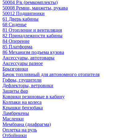
50004 Р/к (ремкомплекты)
50008 Ремни, манжеты, рукава
50012 Подшипники
61 Дверь кабины
68 Сиденье
81 Отопление и вентиляция
82 Принадлежности кабины
84 Оперение
85 Платформа
86 Механизм подъема кузова
Аксессуары, автотовары
Аксессуары разное
Брызговики
Бачок топливный для автономного отопителя
Гофры, глушители
Дефлекторы, ветровики
Защиты фар
Коврики резиновые в кабину
Колпаки на колеса
Крышки бензобака
Ламбрекены
Масленки
Мембрана (диафрагма)
Оплетка на руль
Отбойники