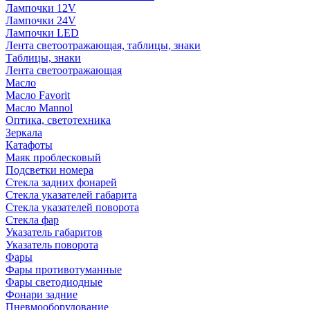
Лампочки 12V
Лампочки 24V
Лампочки LED
Лента светоотражающая, таблицы, знаки
Таблицы, знаки
Лента светоотражающая
Масло
Масло Favorit
Масло Mannol
Оптика, светотехника
Зеркала
Катафоты
Маяк проблесковый
Подсветки номера
Стекла задних фонарей
Стекла указателей габарита
Стекла указателей поворота
Стекла фар
Указатель габаритов
Указатель поворота
Фары
Фары противотуманные
Фары светодиодные
Фонари задние
Пневмооборудование