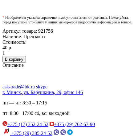
*
Изображения указаны справочно и могут отличаться от реальных. Пожалуйста,
перед покупкой, уточняйте у наших менеджеров подробную информацию о товаре.
Артикул товара:
921756
Наличие:
Предзаказ
Стоимость:
40 р.
1
В корзину
Описание
ask-trade@bk.ru
skype
г. Минск, ул. Бабушкина, 29, офис 146
пн — чт:
8:30 – 17:15
пт:
8:30 –17:00
сб, вс:
выходной
+375 (17) 352-24-52
+375 (29) 762-67-90
+375 (29) 385-24-52