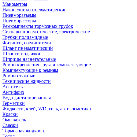
Манометры
Наконечники пневматические
Пневморазъемы
Пневморессоры
Ремкомплекты тормозных трубок
Сигналы пневматические, электрические
Трубки полиамидные
Фитинги, соединители
Шланг пневматический
Шланги подкачки
Шприцы нагнетательные
Ремни крепления груза и комплектующие
Комплектующие к ремням
Ремни стяжные
Технические жидкости
Антигель
Антифриз
Вода дистилированная
Герметики
Жидкости, клей, WD, гель, автокосметика
Краски
Омыватель
Смазки
Тормозная жидкость
Тосол