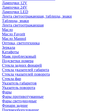
Лампочки 12V
Лампочки 24V
Лампочки LED
Лента светоотражающая, таблицы, знаки
Таблицы, знаки
Лента светоотражающая
Масло
Масло Favorit
Масло Mannol
Оптика, светотехника
Зеркала
Катафоты
Маяк проблесковый
Подсветки номера
Стекла задних фонарей
Стекла указателей габарита
Стекла указателей поворота
Стекла фар
Указатель габаритов
Указатель поворота
Фары
Фары противотуманные
Фары светодиодные
Фонари задние
Пневмооборудование