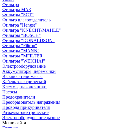
Фильтра
Фильтры МАЗ
Фильтры "SCT"
Фильтр влагоотделитель
Фильтра "Hengst"
Фильтра "KNECHT/MAHLE"
Фильтры "BOSCH"
Фильтры "DONALDSON"
Фильтры "Filtron"
Фильтры "MANN"
Фильтры "MFILTER"
Фильтры "WEICHAI"
Электрооборудование
Аккумуляторы, перемычки
Выключатели массы
Кабель электрический
Клеммы, наконечники
Насосы
Предохранители
Преобразователь напряжения
Провода прикуривателя
Разъемы электрические
Электрооборудование разное
Меню сайта
Главная