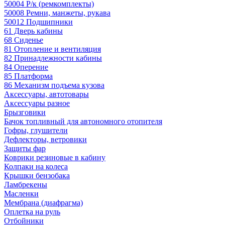
50004 Р/к (ремкомплекты)
50008 Ремни, манжеты, рукава
50012 Подшипники
61 Дверь кабины
68 Сиденье
81 Отопление и вентиляция
82 Принадлежности кабины
84 Оперение
85 Платформа
86 Механизм подъема кузова
Аксессуары, автотовары
Аксессуары разное
Брызговики
Бачок топливный для автономного отопителя
Гофры, глушители
Дефлекторы, ветровики
Защиты фар
Коврики резиновые в кабину
Колпаки на колеса
Крышки бензобака
Ламбрекены
Масленки
Мембрана (диафрагма)
Оплетка на руль
Отбойники