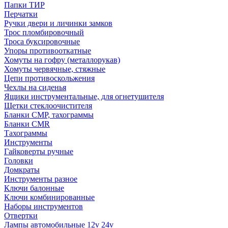
Папки ТИР
Перчатки
Ручки двери и личинки замков
Трос пломбировочный
Троса буксировочные
Упоры противооткатные
Хомуты на гофру (металлорукав)
Хомуты червячные, стяжные
Цепи противоскольжения
Чехлы на сиденья
Ящики инструментальные, для огнетушителя
Щетки стеклоочистителя
Бланки СМР, тахограммы
Бланки CMR
Тахограммы
Инструменты
Гайковерты ручные
Головки
Домкраты
Инструменты разное
Ключи балонные
Ключи комбинированные
Наборы инструментов
Отвертки
Лампы автомобильные 12v 24v