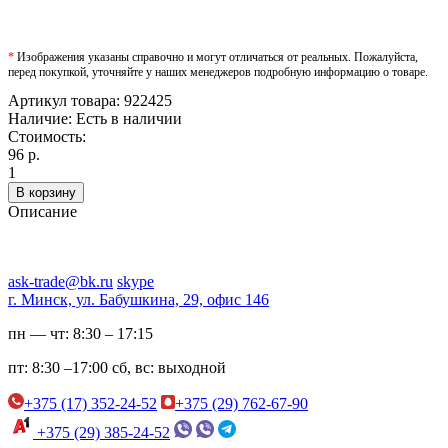
*
Изображения указаны справочно и могут отличаться от реальных. Пожалуйста,
перед покупкой, уточняйте у наших менеджеров подробную информацию о товаре.
Артикул товара:
922425
Наличие:
Есть в наличии
Стоимость:
96 р.
1
В корзину
Описание
ask-trade@bk.ru
skype
г. Минск, ул. Бабушкина, 29, офис 146
пн — чт:
8:30 – 17:15
пт:
8:30 –17:00
сб, вс:
выходной
+375 (17) 352-24-52
+375 (29) 762-67-90
+375 (29) 385-24-52