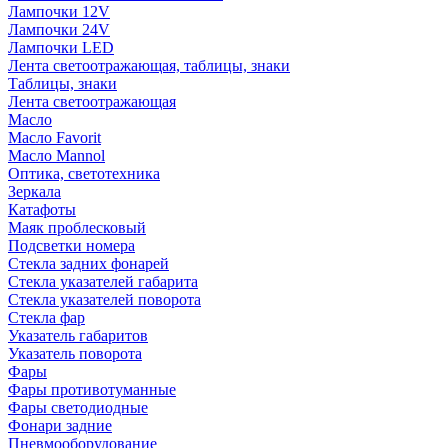
Лампочки 12V
Лампочки 24V
Лампочки LED
Лента светоотражающая, таблицы, знаки
Таблицы, знаки
Лента светоотражающая
Масло
Масло Favorit
Масло Mannol
Оптика, светотехника
Зеркала
Катафоты
Маяк проблесковый
Подсветки номера
Стекла задних фонарей
Стекла указателей габарита
Стекла указателей поворота
Стекла фар
Указатель габаритов
Указатель поворота
Фары
Фары противотуманные
Фары светодиодные
Фонари задние
Пневмооборудование