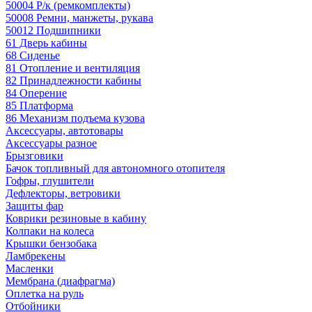
50004 Р/к (ремкомплекты)
50008 Ремни, манжеты, рукава
50012 Подшипники
61 Дверь кабины
68 Сиденье
81 Отопление и вентиляция
82 Принадлежности кабины
84 Оперение
85 Платформа
86 Механизм подъема кузова
Аксессуары, автотовары
Аксессуары разное
Брызговики
Бачок топливный для автономного отопителя
Гофры, глушители
Дефлекторы, ветровики
Защиты фар
Коврики резиновые в кабину
Колпаки на колеса
Крышки бензобака
Ламбрекены
Масленки
Мембрана (диафрагма)
Оплетка на руль
Отбойники