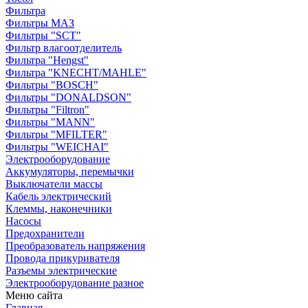
Фильтра
Фильтры МАЗ
Фильтры "SCT"
Фильтр влагоотделитель
Фильтра "Hengst"
Фильтра "KNECHT/MAHLE"
Фильтры "BOSCH"
Фильтры "DONALDSON"
Фильтры "Filtron"
Фильтры "MANN"
Фильтры "MFILTER"
Фильтры "WEICHAI"
Электрооборудование
Аккумуляторы, перемычки
Выключатели массы
Кабель электрический
Клеммы, наконечники
Насосы
Предохранители
Преобразователь напряжения
Провода прикуривателя
Разъемы электрические
Электрооборудование разное
Меню сайта
Главная