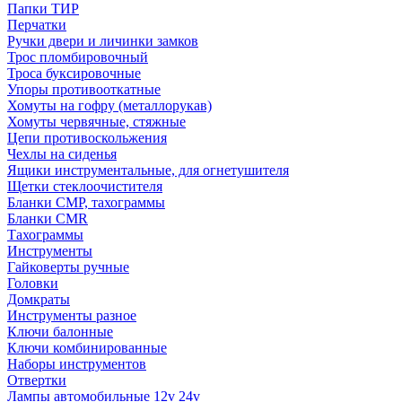
Папки ТИР
Перчатки
Ручки двери и личинки замков
Трос пломбировочный
Троса буксировочные
Упоры противооткатные
Хомуты на гофру (металлорукав)
Хомуты червячные, стяжные
Цепи противоскольжения
Чехлы на сиденья
Ящики инструментальные, для огнетушителя
Щетки стеклоочистителя
Бланки СМР, тахограммы
Бланки CMR
Тахограммы
Инструменты
Гайковерты ручные
Головки
Домкраты
Инструменты разное
Ключи балонные
Ключи комбинированные
Наборы инструментов
Отвертки
Лампы автомобильные 12v 24v