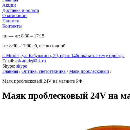
Акции
Доставка и оплата
О компании
Новости
Контакты
пн — чт:
8:30 – 17:15
пт:
8:30 –17:00
сб, вс:
выходной
г. Минск, ул. Бабушкина, 29, офис 146
показать схему проезда
Email:
ask-trade@bk.ru
Skype:
skype
Главная
/
Оптика, светотехника
/
Маяк проблесковый
/
Маяк проблесковый 24V на магните РФ
Маяк проблесковый 24V на м