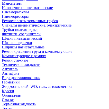
Манометры
Наконечники пневматические
Пневморазъемы
Пневморессоры
Ремкомплекты тормозных трубок
Сигналы пневматические, электрические
Трубки полиамидные
Фитинги, соединители
Шланг пневматический
Шланги подкачки
Шприцы нагнетательные
Ремни крепления груза и комплектующие
Комплектующие к ремням
Ремни стяжные
Технические жидкости
Антигель
Антифриз
Вода дистилированная
Герметики
Жидкости, клей, WD, гель, автокосметика
Краски
Омыватель
Смазки
Тормозная жидкость
Тосол