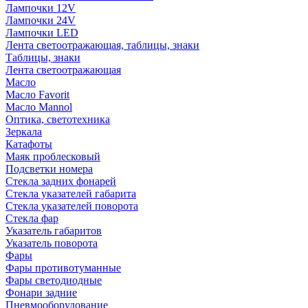
Лампочки 12V
Лампочки 24V
Лампочки LED
Лента светоотражающая, таблицы, знаки
Таблицы, знаки
Лента светоотражающая
Масло
Масло Favorit
Масло Mannol
Оптика, светотехника
Зеркала
Катафоты
Маяк проблесковый
Подсветки номера
Стекла задних фонарей
Стекла указателей габарита
Стекла указателей поворота
Стекла фар
Указатель габаритов
Указатель поворота
Фары
Фары противотуманные
Фары светодиодные
Фонари задние
Пневмооборудование