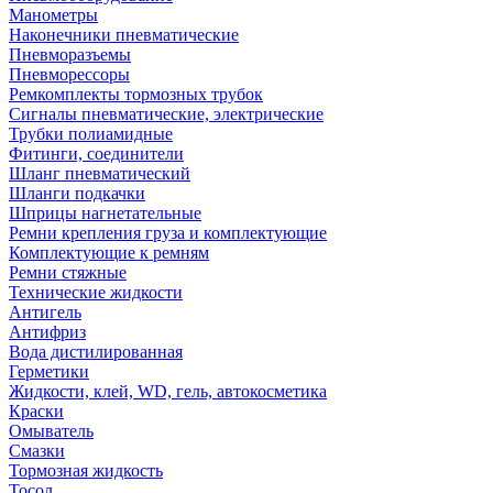
Манометры
Наконечники пневматические
Пневморазъемы
Пневморессоры
Ремкомплекты тормозных трубок
Сигналы пневматические, электрические
Трубки полиамидные
Фитинги, соединители
Шланг пневматический
Шланги подкачки
Шприцы нагнетательные
Ремни крепления груза и комплектующие
Комплектующие к ремням
Ремни стяжные
Технические жидкости
Антигель
Антифриз
Вода дистилированная
Герметики
Жидкости, клей, WD, гель, автокосметика
Краски
Омыватель
Смазки
Тормозная жидкость
Тосол