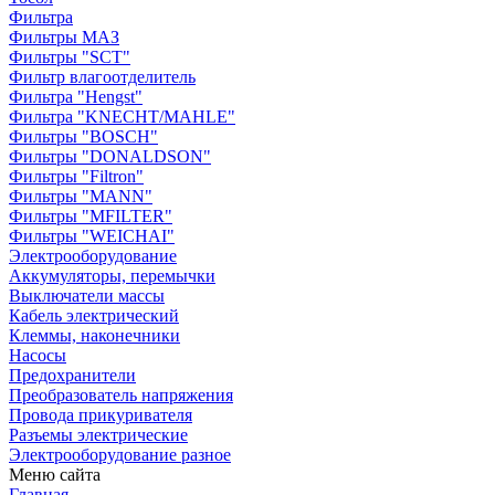
Фильтра
Фильтры МАЗ
Фильтры "SCT"
Фильтр влагоотделитель
Фильтра "Hengst"
Фильтра "KNECHT/MAHLE"
Фильтры "BOSCH"
Фильтры "DONALDSON"
Фильтры "Filtron"
Фильтры "MANN"
Фильтры "MFILTER"
Фильтры "WEICHAI"
Электрооборудование
Аккумуляторы, перемычки
Выключатели массы
Кабель электрический
Клеммы, наконечники
Насосы
Предохранители
Преобразователь напряжения
Провода прикуривателя
Разъемы электрические
Электрооборудование разное
Меню сайта
Главная