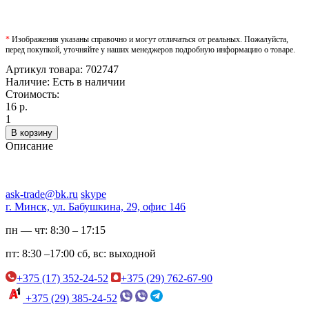
*
Изображения указаны справочно и могут отличаться от реальных. Пожалуйста,
перед покупкой, уточняйте у наших менеджеров подробную информацию о товаре.
Артикул товара:
702747
Наличие:
Есть в наличии
Стоимость:
16 р.
1
В корзину
Описание
ask-trade@bk.ru
skype
г. Минск, ул. Бабушкина, 29, офис 146
пн — чт:
8:30 – 17:15
пт:
8:30 –17:00
сб, вс:
выходной
+375 (17) 352-24-52
+375 (29) 762-67-90
+375 (29) 385-24-52