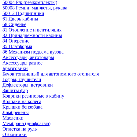
50004 Р/к (ремкомплекты)
50008 Ремни, манжеты, рукава
50012 Подшипники
61 Дверь кабины
68 Сиденье
81 Отопление и вентиляция
82 Принадлежности кабины
84 Оперение
85 Платформа
86 Механизм подъема кузова
Аксессуары, автотовары
Аксессуары разное
Брызговики
Бачок топливный для автономного отопителя
Гофры, глушители
Дефлекторы, ветровики
Защиты фар
Коврики резиновые в кабину
Колпаки на колеса
Крышки бензобака
Ламбрекены
Масленки
Мембрана (диафрагма)
Оплетка на руль
Отбойники