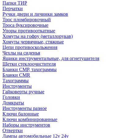
Папки ТИР
Перчатки
Ручки двери и личинки замков
Трос пломбировочный
Троса буксировочные
Упоры противооткатные
Хомуты на гофру (металлорукав)
Хомуты червячные, стяжные
Цепи противоскольжения
Чехлы на сиденья
Ящики инструментальные, для огнетушителя
Щетки стеклоочистителя
Бланки СМР, тахограммы
Бланки CMR
Тахограммы
Инструменты
Гайковерты ручные
Головки
Домкраты
Инструменты разное
Ключи балонные
Ключи комбинированные
Наборы инструментов
Отвертки
Лампы автомобильные 12v 24v