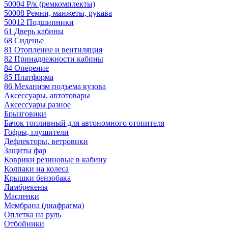
50004 Р/к (ремкомплекты)
50008 Ремни, манжеты, рукава
50012 Подшипники
61 Дверь кабины
68 Сиденье
81 Отопление и вентиляция
82 Принадлежности кабины
84 Оперение
85 Платформа
86 Механизм подъема кузова
Аксессуары, автотовары
Аксессуары разное
Брызговики
Бачок топливный для автономного отопителя
Гофры, глушители
Дефлекторы, ветровики
Защиты фар
Коврики резиновые в кабину
Колпаки на колеса
Крышки бензобака
Ламбрекены
Масленки
Мембрана (диафрагма)
Оплетка на руль
Отбойники