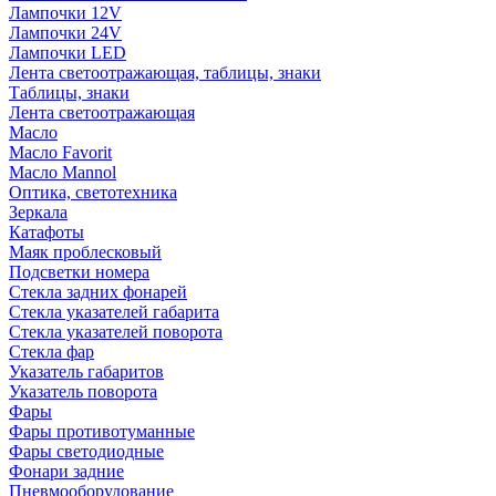
Лампочки 12V
Лампочки 24V
Лампочки LED
Лента светоотражающая, таблицы, знаки
Таблицы, знаки
Лента светоотражающая
Масло
Масло Favorit
Масло Mannol
Оптика, светотехника
Зеркала
Катафоты
Маяк проблесковый
Подсветки номера
Стекла задних фонарей
Стекла указателей габарита
Стекла указателей поворота
Стекла фар
Указатель габаритов
Указатель поворота
Фары
Фары противотуманные
Фары светодиодные
Фонари задние
Пневмооборудование