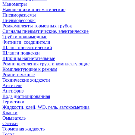
Манометры
Наконечники пневматические
Пневморазъемы
Пневморессоры
Ремкомплекты тормозных трубок
Сигналы пневматические, электрические
Трубки полиамидные
Фитинги, соединители
Шланг пневматический
Шланги подкачки
Шприцы нагнетательные
Ремни крепления груза и комплектующие
Комплектующие к ремням
Ремни стяжные
Технические жидкости
Антигель
Антифриз
Вода дистилированная
Герметики
Жидкости, клей, WD, гель, автокосметика
Краски
Омыватель
Смазки
Тормозная жидкость
Тосол