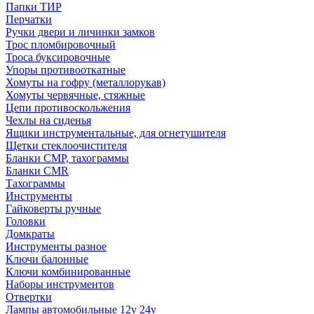
Папки ТИР
Перчатки
Ручки двери и личинки замков
Трос пломбировочный
Троса буксировочные
Упоры противооткатные
Хомуты на гофру (металлорукав)
Хомуты червячные, стяжные
Цепи противоскольжения
Чехлы на сиденья
Ящики инструментальные, для огнетушителя
Щетки стеклоочистителя
Бланки СМР, тахограммы
Бланки CMR
Тахограммы
Инструменты
Гайковерты ручные
Головки
Домкраты
Инструменты разное
Ключи балонные
Ключи комбинированные
Наборы инструментов
Отвертки
Лампы автомобильные 12v 24v