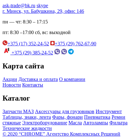
ask-trade@bk.ru
skype
г. Минск, ул. Бабушкина, 29, офис 146
пн — чт:
8:30 – 17:15
пт:
8:30 –17:00
сб, вс:
выходной
+375 (17) 352-24-52
+375 (29) 762-67-90
+375 (29) 385-24-52
Карта сайта
Акции
Доставка и оплата
О компании
Новости
Контакты
Каталог
Запчасти МАЗ
Аксессуары для грузовиков
Инструмент
Таблицы, знаки, лента
Фары, фонари
Пневматика
Ремни
стяжные
Электроборудование
Масла
Автолампы
Фильтра
Технические жидкости
© 2020 “CHROME” Агентство Комплексных Решений