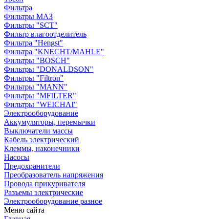
Фильтра
Фильтры МАЗ
Фильтры "SCT"
Фильтр влагоотделитель
Фильтра "Hengst"
Фильтра "KNECHT/MAHLE"
Фильтры "BOSCH"
Фильтры "DONALDSON"
Фильтры "Filtron"
Фильтры "MANN"
Фильтры "MFILTER"
Фильтры "WEICHAI"
Электрооборудование
Аккумуляторы, перемычки
Выключатели массы
Кабель электрический
Клеммы, наконечники
Насосы
Предохранители
Преобразователь напряжения
Провода прикуривателя
Разъемы электрические
Электрооборудование разное
Меню сайта
Главная