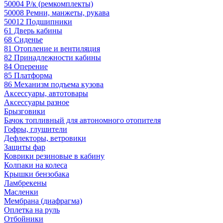
50004 Р/к (ремкомплекты)
50008 Ремни, манжеты, рукава
50012 Подшипники
61 Дверь кабины
68 Сиденье
81 Отопление и вентиляция
82 Принадлежности кабины
84 Оперение
85 Платформа
86 Механизм подъема кузова
Аксессуары, автотовары
Аксессуары разное
Брызговики
Бачок топливный для автономного отопителя
Гофры, глушители
Дефлекторы, ветровики
Защиты фар
Коврики резиновые в кабину
Колпаки на колеса
Крышки бензобака
Ламбрекены
Масленки
Мембрана (диафрагма)
Оплетка на руль
Отбойники