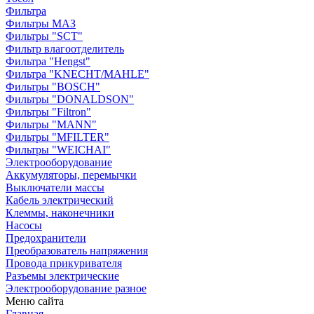
Фильтра
Фильтры МАЗ
Фильтры "SCT"
Фильтр влагоотделитель
Фильтра "Hengst"
Фильтра "KNECHT/MAHLE"
Фильтры "BOSCH"
Фильтры "DONALDSON"
Фильтры "Filtron"
Фильтры "MANN"
Фильтры "MFILTER"
Фильтры "WEICHAI"
Электрооборудование
Аккумуляторы, перемычки
Выключатели массы
Кабель электрический
Клеммы, наконечники
Насосы
Предохранители
Преобразователь напряжения
Провода прикуривателя
Разъемы электрические
Электрооборудование разное
Меню сайта
Главная