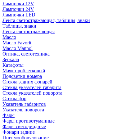
Лампочки 12V
Лампочки 24V
Лампочки LED
Лента светоотражающая, таблицы, знаки
Таблицы, знаки
Лента светоотражающая
Масло
Масло Favorit
Масло Mannol
Оптика, светотехника
Зеркала
Катафоты
Маяк проблесковый
Подсветки номера
Стекла задних фонарей
Стекла указателей габарита
Стекла указателей поворота
Стекла фар
Указатель габаритов
Указатель поворота
Фары
Фары противотуманные
Фары светодиодные
Фонари задние
Пневмооборудование