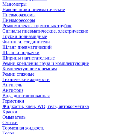
Манометры
Наконечники пневматические
Пневморазъемы
Пневморессоры
Ремкомплекты тормозных трубок
Сигналы пневматические, электрические
Трубки полиамидные
Фитинги, соединители
Шланг пневматический
Шланги подкачки
Шприцы нагнетательные
Ремни крепления груза и комплектующие
Комплектующие к ремням
Ремни стяжные
Технические жидкости
Антигель
Антифриз
Вода дистилированная
Герметики
Жидкости, клей, WD, гель, автокосметика
Краски
Омыватель
Смазки
Тормозная жидкость
Тосол