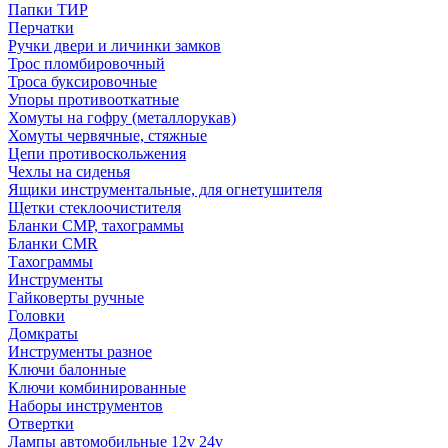
Папки ТИР
Перчатки
Ручки двери и личинки замков
Трос пломбировочный
Троса буксировочные
Упоры противооткатные
Хомуты на гофру (металлорукав)
Хомуты червячные, стяжные
Цепи противоскольжения
Чехлы на сиденья
Ящики инструментальные, для огнетушителя
Щетки стеклоочистителя
Бланки СМР, тахограммы
Бланки CMR
Тахограммы
Инструменты
Гайковерты ручные
Головки
Домкраты
Инструменты разное
Ключи балонные
Ключи комбинированные
Наборы инструментов
Отвертки
Лампы автомобильные 12v 24v